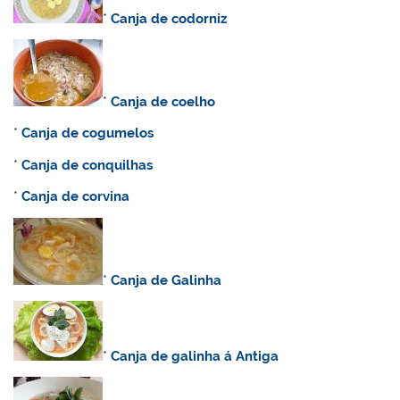
*
Canja de codorniz
*
C
anja de coelho
*
Canja de cogumelos
*
Canja de conquilhas
*
Canja de corvina
*
C
anja de Galinha
*
Canja de galinha á Antiga