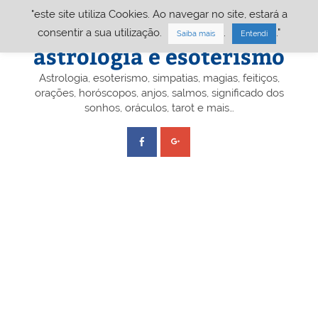
Skip
"este site utiliza Cookies. Ao navegar no site, estará a
to
content
Portal A&E – Portal
consentir a sua utilização.
.
."
Saiba mais
Entendi
astrologia e esoterismo
Astrologia, esoterismo, simpatias, magias, feitiços,
orações, horóscopos, anjos, salmos, significado dos
sonhos, oráculos, tarot e mais…