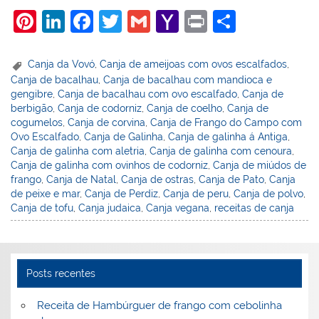
Pi
Li
F
T
G
Y
Pr
S
nt
n
a
w
m
a
in
h
er
k
c
itt
ai
h
t
ar
Canja da Vovó
,
Canja de ameijoas com ovos escalfados
,
Canja de bacalhau
,
Canja de bacalhau com mandioca e
e
e
e
er
l
o
e
gengibre
,
Canja de bacalhau com ovo escalfado
,
Canja de
st
dI
b
o
berbigão
,
Canja de codorniz
,
Canja de coelho
,
Canja de
cogumelos
,
Canja de corvina
,
Canja de Frango do Campo com
n
o
M
Ovo Escalfado
,
Canja de Galinha
,
Canja de galinha á Antiga
,
o
ai
Canja de galinha com aletria
,
Canja de galinha com cenoura
,
Canja de galinha com ovinhos de codorniz
,
Canja de miúdos de
k
l
frango
,
Canja de Natal
,
Canja de ostras
,
Canja de Pato
,
Canja
de peixe e mar
,
Canja de Perdiz
,
Canja de peru
,
Canja de polvo
,
Canja de tofu
,
Canja judaica
,
Canja vegana
,
receitas de canja
Posts recentes
Receita de Hambúrguer de frango com cebolinha