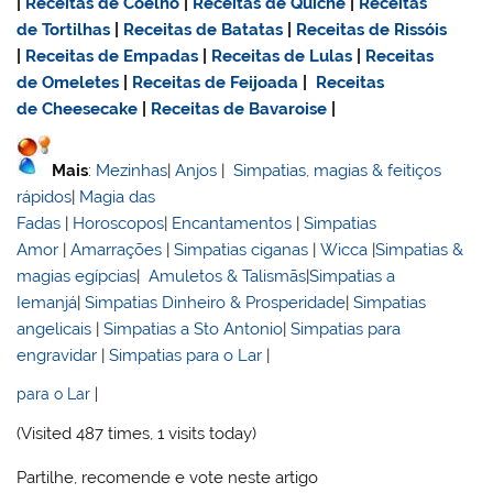
|
Receitas de Coelho
|
Receitas de Quiche
|
Receitas
de Tortilhas
|
Receitas de Batatas
|
Receitas de Rissóis
|
Receitas de Empadas
|
Receitas de Lulas
|
Receitas
de Omeletes
|
Receitas de Feijoada
|
Receitas
de Cheesecake
|
Receitas de Bavaroise
|
Mais
:
Mezinhas
|
Anjos
|
Simpatias, magias & feitiços
rápidos
|
Magia das
Fadas
|
Horoscopos
|
Encantamentos
|
Simpatias
Amor
|
Amarrações
|
Simpatias ciganas
|
Wicca
|
Simpatias &
magias egípcias
|
Amuletos & Talismãs
|
Simpatias a
Iemanjá
|
Simpatias Dinheiro & Prosperidade
|
Simpatias
angelicais
|
Simpatias a Sto Antonio
|
Simpatias para
engravidar
|
Simpatias para o Lar
|
para o Lar
|
(Visited 487 times, 1 visits today)
Partilhe, recomende e vote neste artigo