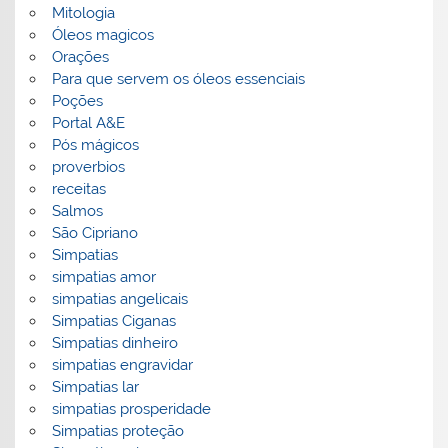
Mitologia
Óleos magicos
Orações
Para que servem os óleos essenciais
Poções
Portal A&E
Pós mágicos
proverbios
receitas
Salmos
São Cipriano
Simpatias
simpatias amor
simpatias angelicais
Simpatias Ciganas
Simpatias dinheiro
simpatias engravidar
Simpatias lar
simpatias prosperidade
Simpatias proteção