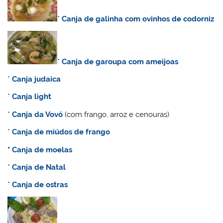
*
Canja de galinha com ovinhos de codorniz
*
Canja de garoupa com ameijoas
*
Canja judaica
*
Canja light
*
Canja da Vovó
(com frango, arroz e cenouras)
*
Canja de miúdos de frango
*
Canja de moelas
*
C
anja de Natal
*
Canja de ostras