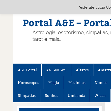
"este site utiliza 
Skip
to
content
Portal A&E – Porta
Astrologia, esoterismo, simpatias,
tarot e mais…
A&E Portal
A&E-NEWS
Altares
Amarr
Horoscopos
Magia
Mezinhas
Nomes
Simpatias
Sonhos
Umbanda
Wicca