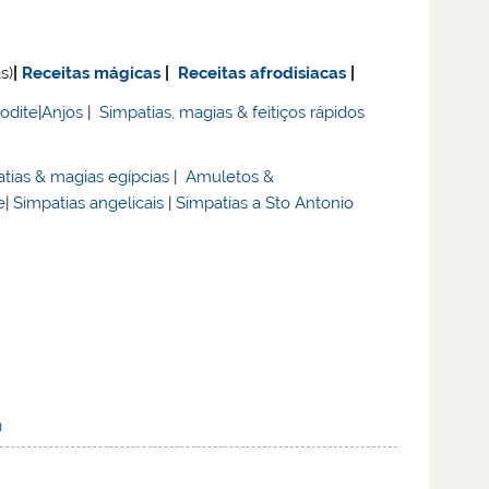
s)
|
Receitas mágicas
|
Receitas afrodisiacas
|
rodite
|
Anjos
|
Simpatias, magias & feitiços rápidos
tias & magias egípcias
|
Amuletos &
e
|
Simpatias angelicais
|
Simpatias a Sto Antonio
n