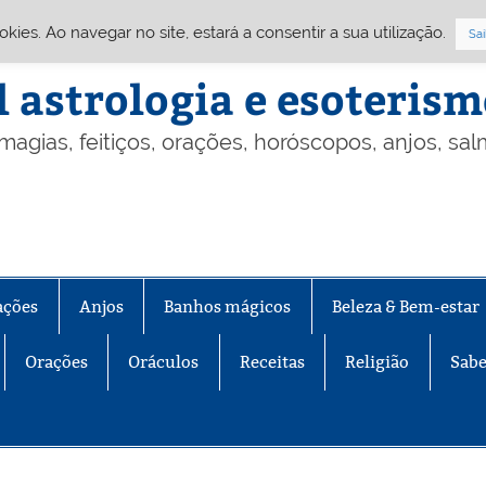
Cookies. Ao navegar no site, estará a consentir a sua utilização.
Sai
l astrologia e esoteris
 magias, feitiços, orações, horóscopos, anjos, sa
ações
Anjos
Banhos mágicos
Beleza & Bem-estar
Orações
Oráculos
Receitas
Religião
Sabe