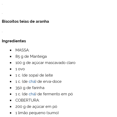
.
.
Biscoitos teias de aranha
.
Ingredientes
MASSA:
85
g de
Manteiga
100
g de
açúcar mascavado claro
1
ovo
1
c. (de sopa) de
leite
1
c. (de
chá
) de
erva-doce
350
g de
farinha
1
c. (de
chá
) de
fermento em pó
COBERTURA:
200
g de
açúcar em pó
1
limão pequeno
(sumo)