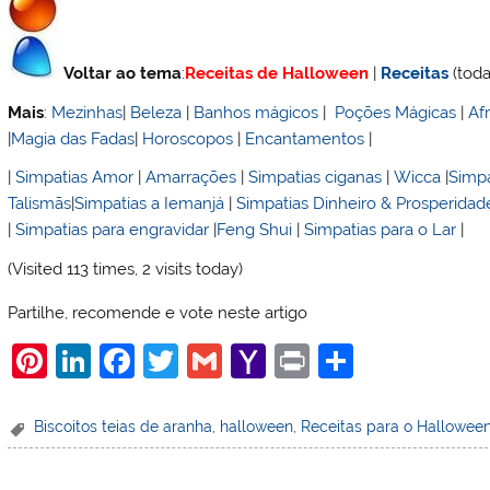
Voltar ao tema
:
Receitas de Halloween
|
Receitas
(toda
Mais
:
Mezinhas
|
Beleza
|
Banhos mágicos
|
Poções Mágicas
|
Af
|
Magia das Fadas
|
Horoscopos
|
Encantamentos
|
|
Simpatias Amor
|
Amarrações
|
Simpatias ciganas
|
Wicca
|
Simpa
Talismãs
|
Simpatias a Iemanjá
|
Simpatias Dinheiro & Prosperidad
|
Simpatias para engravidar
|
Feng Shui
|
Simpatias para o Lar
|
(Visited 113 times, 2 visits today)
Partilhe, recomende e vote neste artigo
Pi
Li
F
T
G
Y
Pr
S
nt
n
a
w
m
a
in
h
er
k
c
itt
ai
h
t
ar
Biscoitos teias de aranha
,
halloween
,
Receitas para o Hallowee
e
e
e
er
l
o
e