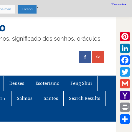
.
."
ba mais
Entendi
mo
lmos, significado dos sonhos, oráculos,
Pinte
Linke
Face
Twitt
Deuses
Esoterismo
Feng Shui
Gmail
r +
Salmos
Santos
Search Results
Yaho
Mail
Print
Share