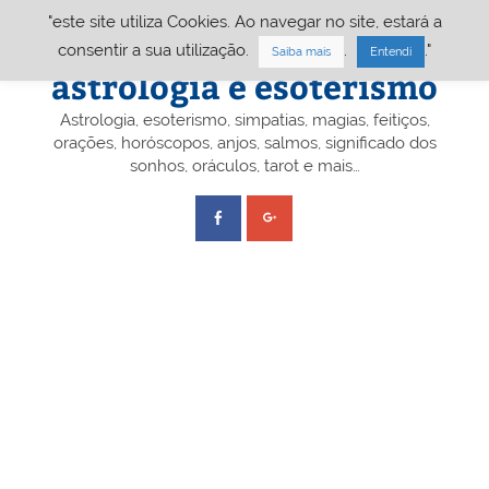
Skip
"este site utiliza Cookies. Ao navegar no site, estará a
to
content
Portal A&E – Portal
consentir a sua utilização.
.
."
Saiba mais
Entendi
astrologia e esoterismo
Astrologia, esoterismo, simpatias, magias, feitiços,
orações, horóscopos, anjos, salmos, significado dos
sonhos, oráculos, tarot e mais…