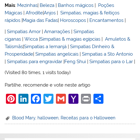
Mais
:
Mezinhas
|
Beleza
|
Banhos mágicos
|
Poções
Mágicas
|
Afrodite
|
Anjos
|
Simpatias, magias & feitiços
rápidos
|
Magia das Fadas
|
Horoscopos
|
Encantamentos
|
|
Simpatias Amor
|
Amarrações
|
Simpatias
ciganas
|
Wicca
|
Simpatias & magias egípcias
|
Amuletos &
Talismãs
|
Simpatias a Iemanjá
|
Simpatias Dinheiro &
Prosperidade
|
Simpatias angelicais
|
Simpatias a Sto Antonio
|
Simpatias para engravidar
|
Feng Shui
|
Simpatias para o Lar
|
(Visited 80 times, 1 visits today)
Partilhe, recomende e vote neste artigo
Pi
Li
F
T
G
Y
Pr
S
nt
n
a
w
m
a
in
h
er
k
c
itt
ai
h
t
ar
Blood Mary
,
halloween
,
Receitas para o Halloween
e
e
e
er
l
o
e
st
dI
b
o