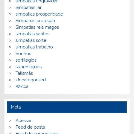
simpatias engravidar
Simpatias lar
simpatias prosperidade
Simpatias proteção
Simpatias reis magos
simpatias santos
simpatias sorte
simpatias trabalho
Sonhos
sortilégios
superstições
Talismãs
Uncategorized
Wicca
Meta
Acessar
Feed de posts
Feed de comentários