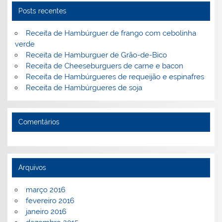
n
o
M
Posts recentes
o
ai
Receita de Hambúrguer de frango com cebolinha
k
l
verde
Receita de Hamburguer de Grão-de-Bico
Receita de Cheeseburguers de carne e bacon
Receita de Hambúrgueres de requeijão e espinafres
Receita de Hambúrgueres de soja
Comentários
Arquivos
março 2016
fevereiro 2016
janeiro 2016