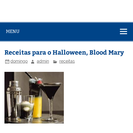
MENU
Receitas para o Halloween, Blood Mary
domingo
admin
receitas