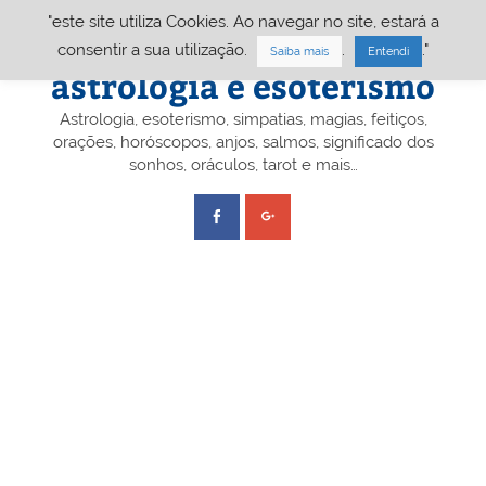
Skip
"este site utiliza Cookies. Ao navegar no site, estará a
to
content
Portal A&E – Portal
consentir a sua utilização.
.
."
Saiba mais
Entendi
astrologia e esoterismo
Astrologia, esoterismo, simpatias, magias, feitiços,
orações, horóscopos, anjos, salmos, significado dos
sonhos, oráculos, tarot e mais…