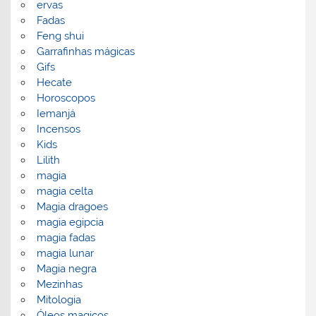
ervas
Fadas
Feng shui
Garrafinhas mágicas
Gifs
Hecate
Horoscopos
Iemanjá
Incensos
Kids
Lilith
magia
magia celta
Magia dragoes
magia egipcia
magia fadas
magia lunar
Magia negra
Mezinhas
Mitologia
Óleos magicos