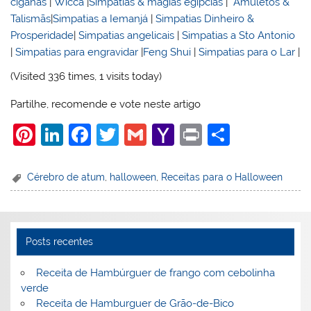
ciganas
|
Wicca
|
Simpatias & magias egípcias
|
Amuletos &
Talismãs
|
Simpatias a Iemanjá
|
Simpatias Dinheiro &
Prosperidade
|
Simpatias angelicais
|
Simpatias a Sto Antonio
|
Simpatias para engravidar
|
Feng Shui
|
Simpatias para o Lar
|
(Visited 336 times, 1 visits today)
Partilhe, recomende e vote neste artigo
Pi
Li
F
T
G
Y
Pr
S
nt
n
a
w
m
a
in
h
er
k
c
itt
ai
h
t
ar
Cérebro de atum
,
halloween
,
Receitas para o Halloween
e
e
e
er
l
o
e
st
dI
b
o
n
o
M
Posts recentes
o
ai
Receita de Hambúrguer de frango com cebolinha
k
l
verde
Receita de Hamburguer de Grão-de-Bico