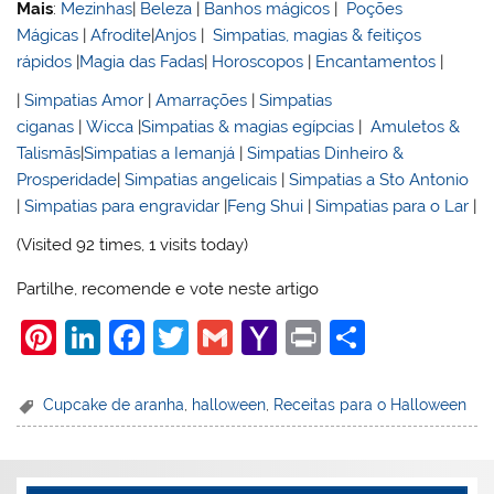
Mais
:
Mezinhas
|
Beleza
|
Banhos mágicos
|
Poções
Mágicas
|
Afrodite
|
Anjos
|
Simpatias, magias & feitiços
rápidos
|
Magia das Fadas
|
Horoscopos
|
Encantamentos
|
|
Simpatias Amor
|
Amarrações
|
Simpatias
ciganas
|
Wicca
|
Simpatias & magias egípcias
|
Amuletos &
Talismãs
|
Simpatias a Iemanjá
|
Simpatias Dinheiro &
Prosperidade
|
Simpatias angelicais
|
Simpatias a Sto Antonio
|
Simpatias para engravidar
|
Feng Shui
|
Simpatias para o Lar
|
(Visited 92 times, 1 visits today)
Partilhe, recomende e vote neste artigo
Pi
Li
F
T
G
Y
Pr
S
nt
n
a
w
m
a
in
h
er
k
c
itt
ai
h
t
ar
Cupcake de aranha
,
halloween
,
Receitas para o Halloween
e
e
e
er
l
o
e
st
dI
b
o