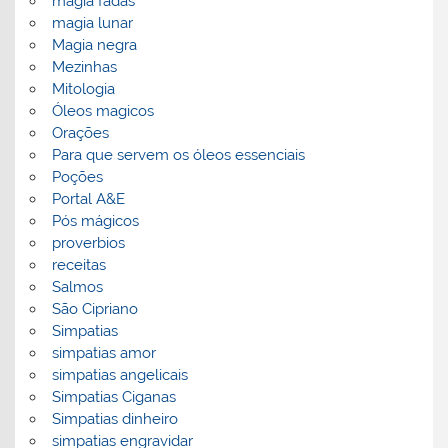
magia fadas
magia lunar
Magia negra
Mezinhas
Mitologia
Óleos magicos
Orações
Para que servem os óleos essenciais
Poções
Portal A&E
Pós mágicos
proverbios
receitas
Salmos
São Cipriano
Simpatias
simpatias amor
simpatias angelicais
Simpatias Ciganas
Simpatias dinheiro
simpatias engravidar