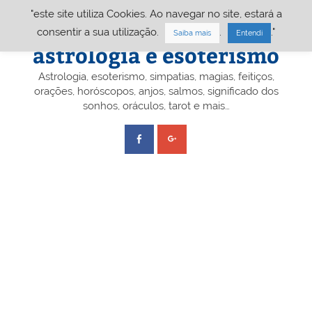
Skip
"este site utiliza Cookies. Ao navegar no site, estará a
to
content
Portal A&E – Portal
consentir a sua utilização.
.
."
Saiba mais
Entendi
astrologia e esoterismo
Astrologia, esoterismo, simpatias, magias, feitiços,
orações, horóscopos, anjos, salmos, significado dos
sonhos, oráculos, tarot e mais…