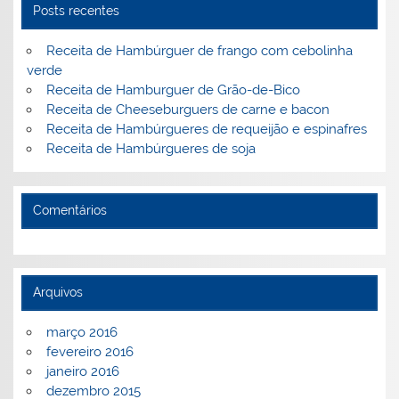
n
o
M
Posts recentes
o
ai
Receita de Hambúrguer de frango com cebolinha
k
l
verde
Receita de Hamburguer de Grão-de-Bico
Receita de Cheeseburguers de carne e bacon
Receita de Hambúrgueres de requeijão e espinafres
Receita de Hambúrgueres de soja
Comentários
Arquivos
março 2016
fevereiro 2016
janeiro 2016
dezembro 2015