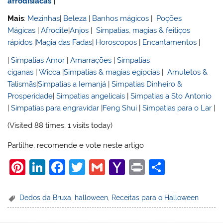
afrodisiacas
|
Mais
:
Mezinhas
|
Beleza
|
Banhos mágicos
|
Poções
Mágicas
|
Afrodite
|
Anjos
|
Simpatias, magias & feitiços
rápidos
|
Magia das Fadas
|
Horoscopos
|
Encantamentos
|
|
Simpatias Amor
|
Amarrações
|
Simpatias
ciganas
|
Wicca
|
Simpatias & magias egípcias
|
Amuletos &
Talismãs
|
Simpatias a Iemanjá
|
Simpatias Dinheiro &
Prosperidade
|
Simpatias angelicais
|
Simpatias a Sto Antonio
|
Simpatias para engravidar
|
Feng Shui
|
Simpatias para o Lar
|
(Visited 88 times, 1 visits today)
Partilhe, recomende e vote neste artigo
Pi
Li
F
T
G
Y
Pr
S
nt
n
a
w
m
a
in
h
er
k
c
itt
ai
h
t
ar
Dedos da Bruxa
,
halloween
,
Receitas para o Halloween
e
e
e
er
l
o
e