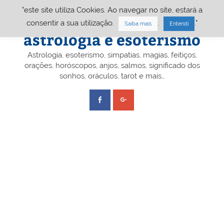
Skip
"este site utiliza Cookies. Ao navegar no site, estará a
to
content
Portal A&E – Portal
consentir a sua utilização.
.
."
Saiba mais
Entendi
astrologia e esoterismo
Astrologia, esoterismo, simpatias, magias, feitiços,
orações, horóscopos, anjos, salmos, significado dos
sonhos, oráculos, tarot e mais…