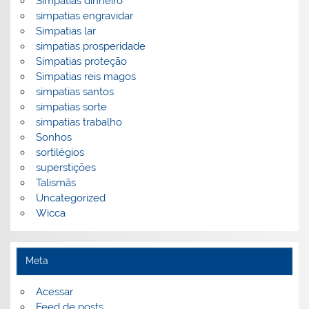
Simpatias dinheiro
simpatias engravidar
Simpatias lar
simpatias prosperidade
Simpatias proteção
Simpatias reis magos
simpatias santos
simpatias sorte
simpatias trabalho
Sonhos
sortilégios
superstições
Talismãs
Uncategorized
Wicca
Meta
Acessar
Feed de posts