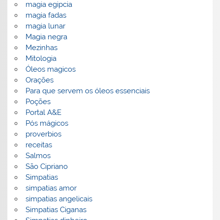
magia egipcia
magia fadas
magia lunar
Magia negra
Mezinhas
Mitologia
Óleos magicos
Orações
Para que servem os óleos essenciais
Poções
Portal A&E
Pós mágicos
proverbios
receitas
Salmos
São Cipriano
Simpatias
simpatias amor
simpatias angelicais
Simpatias Ciganas