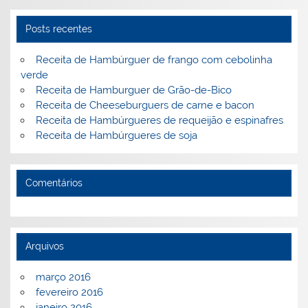
st
dI
b
o
n
o
M
Posts recentes
o
ai
Receita de Hambúrguer de frango com cebolinha
k
l
verde
Receita de Hamburguer de Grão-de-Bico
Receita de Cheeseburguers de carne e bacon
Receita de Hambúrgueres de requeijão e espinafres
Receita de Hambúrgueres de soja
Comentários
Arquivos
março 2016
fevereiro 2016
janeiro 2016