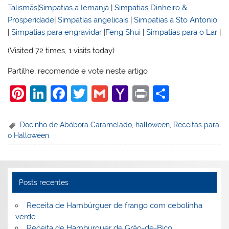
Talismãs
|
Simpatias a Iemanjá
|
Simpatias Dinheiro &
Prosperidade
|
Simpatias angelicais
|
Simpatias a Sto Antonio
|
Simpatias para engravidar
|
Feng Shui
|
Simpatias para o Lar
|
(Visited 72 times, 1 visits today)
Partilhe, recomende e vote neste artigo
Pi
Li
F
T
G
Y
Pr
S
nt
n
a
w
m
a
in
h
er
k
c
itt
ai
h
t
ar
Docinho de Abóbora Caramelado
,
halloween
,
Receitas para
o Halloween
e
e
e
er
l
o
e
st
dI
b
o
n
o
M
Posts recentes
o
ai
k
l
Receita de Hambúrguer de frango com cebolinha
verde
Receita de Hamburguer de Grão-de-Bico