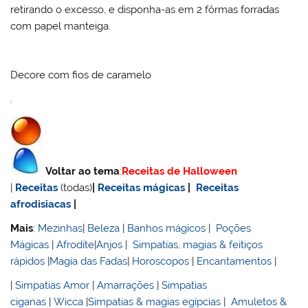
retirando o excesso, e disponha-as em 2 fôrmas forradas
com papel manteiga.
Decore com fios de caramelo
.
Voltar ao tema
:
Receitas de Halloween
|
Receitas
(todas)
|
Receitas mágicas
|
Receitas
afrodisiacas
|
Mais
:
Mezinhas
|
Beleza
|
Banhos mágicos
|
Poções
Mágicas
|
Afrodite
|
Anjos
|
Simpatias, magias & feitiços
rápidos
|
Magia das Fadas
|
Horoscopos
|
Encantamentos
|
|
Simpatias Amor
|
Amarrações
|
Simpatias
ciganas
|
Wicca
|
Simpatias & magias egípcias
|
Amuletos &