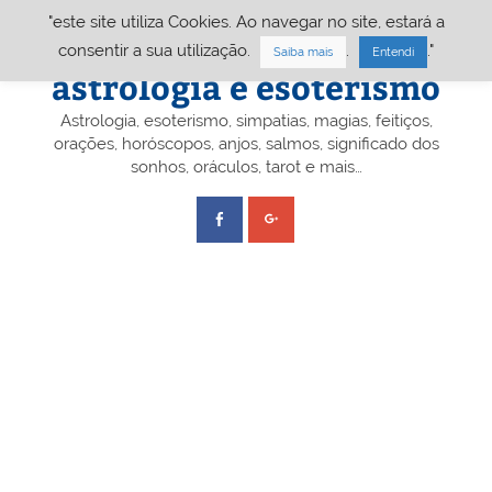
Skip
"este site utiliza Cookies. Ao navegar no site, estará a
to
content
Portal A&E – Portal
consentir a sua utilização.
.
."
Saiba mais
Entendi
astrologia e esoterismo
Astrologia, esoterismo, simpatias, magias, feitiços,
orações, horóscopos, anjos, salmos, significado dos
sonhos, oráculos, tarot e mais…