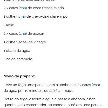
2 xícaras (
chá
) de coco fresco ralado
1 colher (
chá
) de cravo-da-índia em pó
Calda:
2 xícaras (
chá
) de açúcar
1 colher (sopa) de vinagre
1 xícara de água
Fios de caramelo
.
Modo de preparo:
Leve ao fogo uma panela com a abóbora e 2 xícaras (
chá
)
de água por 15 minutos, ou até ficar macia.
Retire do fogo, escorra a água e passe a abóbora, ainda
quente, pelo espremedor, aparando o purê em uma panela.