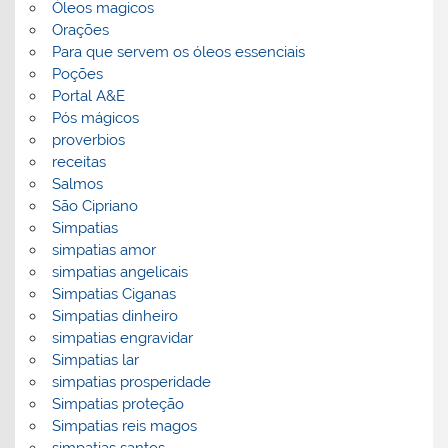
Óleos magicos
Orações
Para que servem os óleos essenciais
Poções
Portal A&E
Pós mágicos
proverbios
receitas
Salmos
São Cipriano
Simpatias
simpatias amor
simpatias angelicais
Simpatias Ciganas
Simpatias dinheiro
simpatias engravidar
Simpatias lar
simpatias prosperidade
Simpatias proteção
Simpatias reis magos
simpatias santos