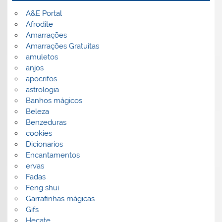
A&E Portal
Afrodite
Amarrações
Amarrações Gratuitas
amuletos
anjos
apocrifos
astrologia
Banhos mágicos
Beleza
Benzeduras
cookies
Dicionarios
Encantamentos
ervas
Fadas
Feng shui
Garrafinhas mágicas
Gifs
Hecate