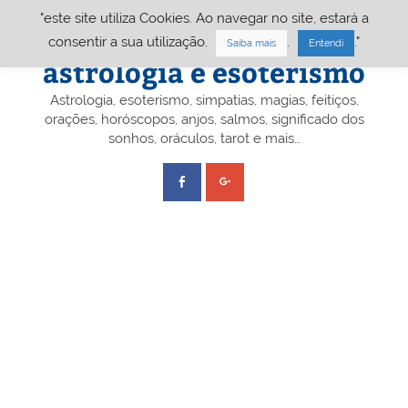
Skip
"este site utiliza Cookies. Ao navegar no site, estará a
to
content
Portal A&E – Portal
consentir a sua utilização.
.
."
Saiba mais
Entendi
astrologia e esoterismo
Astrologia, esoterismo, simpatias, magias, feitiços,
orações, horóscopos, anjos, salmos, significado dos
sonhos, oráculos, tarot e mais…