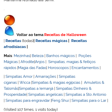
.
Voltar ao tema
:
Receitas de Halloween
|
Receitas
(todas)
|
Receitas mágicas
|
Receitas
afrodisiacas
|
Mais
:
Mezinhas
|
Beleza
|
Banhos mágicos
|
Poções
Mágicas
|
Afrodite
|
Anjos
|
Simpatias, magias & feitiços
rápidos
|
Magia das Fadas
|
Horoscopos
|
Encantamentos
|
|
Simpatias Amor
|
Amarrações
|
Simpatias
ciganas
|
Wicca
|
Simpatias & magias egípcias
|
Amuletos &
Talismãs
|
Simpatias a Iemanjá
|
Simpatias Dinheiro &
Prosperidade
|
Simpatias angelicais
|
Simpatias a Sto Antonio
|
Simpatias para engravidar
|
Feng Shui
|
Simpatias para o Lar
|
(Visited 107 times, 1 visits today)