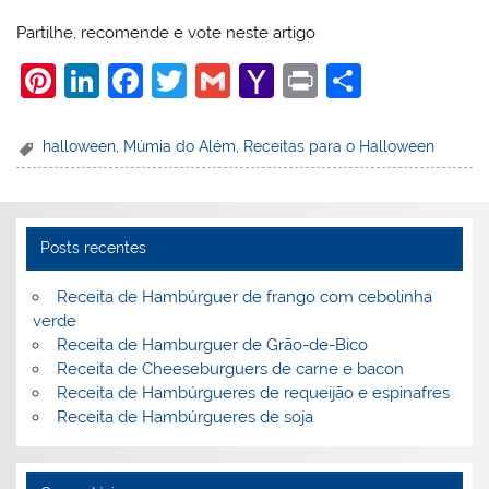
Partilhe, recomende e vote neste artigo
Pi
Li
F
T
G
Y
Pr
S
nt
n
a
w
m
a
in
h
er
k
c
itt
ai
h
t
ar
halloween
,
Múmia do Além
,
Receitas para o Halloween
e
e
e
er
l
o
e
st
dI
b
o
n
o
M
Posts recentes
o
ai
Receita de Hambúrguer de frango com cebolinha
k
l
verde
Receita de Hamburguer de Grão-de-Bico
Receita de Cheeseburguers de carne e bacon
Receita de Hambúrgueres de requeijão e espinafres
Receita de Hambúrgueres de soja