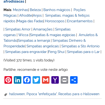
afrodisiacas
|
Mais
:
Mezinhas
|
Beleza
|
Banhos mágicos
|
Poções
Mágicas
|
Afrodite
|
Anjos
|
Simpatias, magias & feitiços
rápidos
|
Magia das Fadas
|
Horoscopos
|
Encantamentos
|
|
Simpatias Amor
|
Amarrações
|
Simpatias
ciganas
|
Wicca
|
Simpatias & magias egípcias
|
Amuletos &
Talismãs
|
Simpatias a Iemanjá
|
Simpatias Dinheiro &
Prosperidade
|
Simpatias angelicais
|
Simpatias a Sto Antonio
|
Simpatias para engravidar
|
Feng Shui
|
Simpatias para o Lar
|
(Visited 372 times, 1 visits today)
Partilhe, recomende e vote neste artigo
Pi
Li
F
T
G
Y
Pr
S
nt
n
a
w
m
a
in
h
er
k
c
itt
ai
h
t
ar
halloween
,
Pipoca "enfeitiçada"
,
Receitas para o Halloween
e
e
e
er
l
o
e