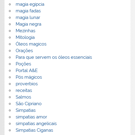
magia egipcia
magia fadas
magia lunar
Magia negra
Mezinhas
Mitologia
Óleos magicos
Orações
Para que servem os óleos essenciais
Poções
Portal A&E
Pós mágicos
proverbios
receitas
Salmos
São Cipriano
Simpatias
simpatias amor
simpatias angelicais
Simpatias Ciganas