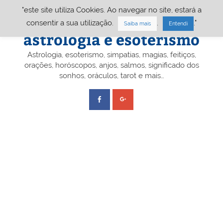
Skip
"este site utiliza Cookies. Ao navegar no site, estará a
to
content
Portal A&E – Portal
consentir a sua utilização.
.
."
Saiba mais
Entendi
astrologia e esoterismo
Astrologia, esoterismo, simpatias, magias, feitiços,
orações, horóscopos, anjos, salmos, significado dos
sonhos, oráculos, tarot e mais…