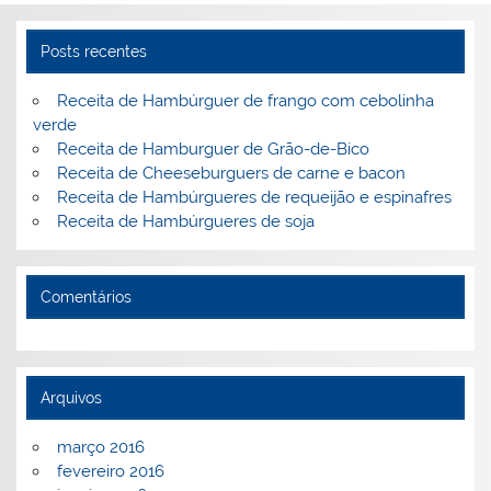
st
dI
b
o
n
o
M
Posts recentes
o
ai
Receita de Hambúrguer de frango com cebolinha
k
l
verde
Receita de Hamburguer de Grão-de-Bico
Receita de Cheeseburguers de carne e bacon
Receita de Hambúrgueres de requeijão e espinafres
Receita de Hambúrgueres de soja
Comentários
Arquivos
março 2016
fevereiro 2016