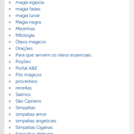
magia egipcia
magia fadas
magia lunar
Magia negra
Mezinhas
Mitologia
Óleos magicos
Orações
Para que servem os óleos essenciais
Poções
Portal A&E
Pós mágicos
proverbios
receitas
Salmos
São Cipriano
Simpatias
simpatias amor
simpatias angelicais
Simpatias Ciganas