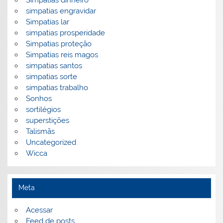
Simpatias dinheiro
simpatias engravidar
Simpatias lar
simpatias prosperidade
Simpatias proteção
Simpatias reis magos
simpatias santos
simpatias sorte
simpatias trabalho
Sonhos
sortilégios
superstições
Talismãs
Uncategorized
Wicca
Meta
Acessar
Feed de posts