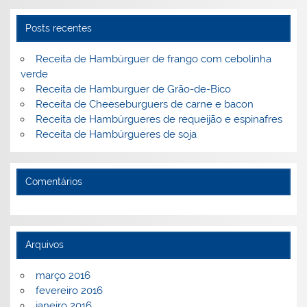
st
dI
b
o
n
o
M
Posts recentes
o
ai
Receita de Hambúrguer de frango com cebolinha
k
l
verde
Receita de Hamburguer de Grão-de-Bico
Receita de Cheeseburguers de carne e bacon
Receita de Hambúrgueres de requeijão e espinafres
Receita de Hambúrgueres de soja
Comentários
Arquivos
março 2016
fevereiro 2016
janeiro 2016