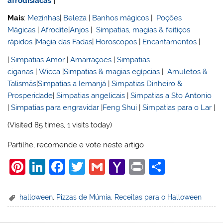
afrodisiacas
|
Mais
:
Mezinhas
|
Beleza
|
Banhos mágicos
|
Poções
Mágicas
|
Afrodite
|
Anjos
|
Simpatias, magias & feitiços
rápidos
|
Magia das Fadas
|
Horoscopos
|
Encantamentos
|
|
Simpatias Amor
|
Amarrações
|
Simpatias
ciganas
|
Wicca
|
Simpatias & magias egípcias
|
Amuletos &
Talismãs
|
Simpatias a Iemanjá
|
Simpatias Dinheiro &
Prosperidade
|
Simpatias angelicais
|
Simpatias a Sto Antonio
|
Simpatias para engravidar
|
Feng Shui
|
Simpatias para o Lar
|
(Visited 85 times, 1 visits today)
Partilhe, recomende e vote neste artigo
Pi
Li
F
T
G
Y
Pr
S
nt
n
a
w
m
a
in
h
er
k
c
itt
ai
h
t
ar
halloween
,
Pizzas de Múmia
,
Receitas para o Halloween
e
e
e
er
l
o
e