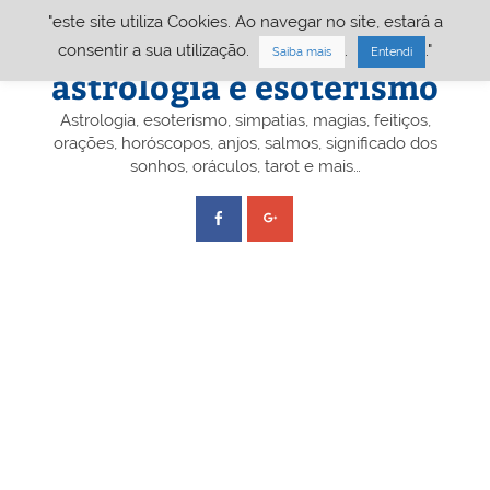
Skip
"este site utiliza Cookies. Ao navegar no site, estará a
to
content
Portal A&E – Portal
consentir a sua utilização.
.
."
Saiba mais
Entendi
astrologia e esoterismo
Astrologia, esoterismo, simpatias, magias, feitiços,
orações, horóscopos, anjos, salmos, significado dos
sonhos, oráculos, tarot e mais…