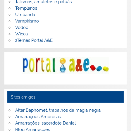
Talismãs, amuletos e patuás
Templarios
Umbanda
Vampirismo
Vodoo
Wicca
zTemas Portal A&E
Sites amigos
Altar Baphomet, trabalhos de magia negra
Amarrações Amorosas
Amarrações, sacerdote Daniel
Blog Amarrações