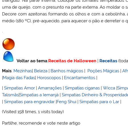
triângulo. Na parte interna, coloque os tomates temperados c
uma de queijo, com o presunto na parte externa. Ao moldar o s
Decore com azeitonas formando os olhos e com a cebolinha, a
médio (180 ºC), pré-aquecido, para aquecer o pão e derreter o q
.
Voltar ao tema
:
Receitas de Halloween
|
Receitas
(toda
Mais
:
Mezinhas
|
Beleza
|
Banhos mágicos
|
Poções Mágicas
|
Af
|
Magia das Fadas
|
Horoscopos
|
Encantamentos
|
|
Simpatias Amor
|
Amarrações
|
Simpatias ciganas
|
Wicca
|
Simpa
Talismãs
|
Simpatias a Iemanjá
|
Simpatias Dinheiro & Prosperidad
|
Simpatias para engravidar
|
Feng Shui
|
Simpatias para o Lar
|
(Visited 158 times, 1 visits today)
Partilhe, recomende e vote neste artigo