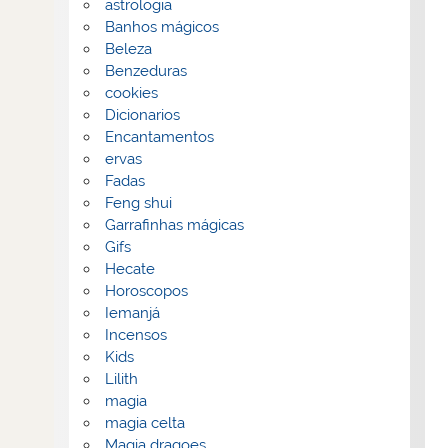
astrologia
Banhos mágicos
Beleza
Benzeduras
cookies
Dicionarios
Encantamentos
ervas
Fadas
Feng shui
Garrafinhas mágicas
Gifs
Hecate
Horoscopos
Iemanjá
Incensos
Kids
Lilith
magia
magia celta
Magia dragoes