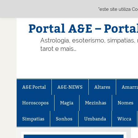
"este site utiliza 
Skip
to
content
Portal A&E – Porta
Astrologia, esoterismo, simpatias,
tarot e mais…
A&E Portal
A&E-NEWS
Altares
Amarr
Horoscopos
Magia
Mezinhas
Nomes
Simpatias
Sonhos
Umbanda
Wicca