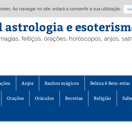
Cookies. Ao navegar no site, estará a consentir a sua utilização.
Sai
l astrologia e esoteris
 magias, feitiços, orações, horóscopos, anjos, sa
ações
Anjos
Banhos mágicos
Beleza & Bem-estar
Orações
Oráculos
Receitas
Religião
Sabe