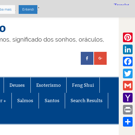
.
."
ba mais
Entendi
mo
lmos, significado dos sonhos, oráculos,
Pinte
Linke
Face
Twitt
Deuses
Esoterismo
Feng Shui
Gmail
r +
Salmos
Santos
Search Results
Yaho
Mail
Print
Share