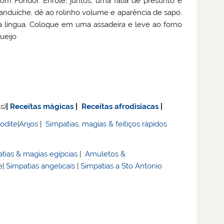
om Fondor. Enrole, juntos, uma fatia de presunto e
anduíche, dê ao rolinho volume e aparência de sapo.
 língua. Coloque em uma assadeira e leve ao forno
ueijo
s)
|
Receitas mágicas
|
Receitas afrodisiacas
|
rodite
|
Anjos
|
Simpatias, magias & feitiços rápidos
tias & magias egípcias
|
Amuletos &
e
|
Simpatias angelicais
|
Simpatias a Sto Antonio