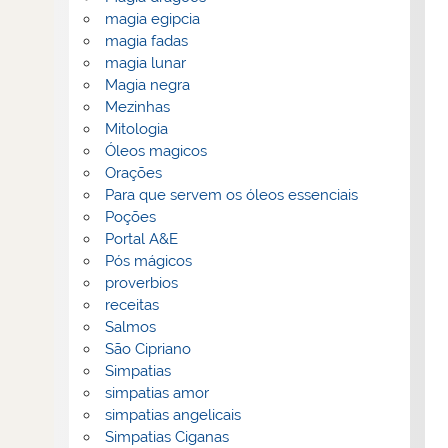
magia egipcia
magia fadas
magia lunar
Magia negra
Mezinhas
Mitologia
Óleos magicos
Orações
Para que servem os óleos essenciais
Poções
Portal A&E
Pós mágicos
proverbios
receitas
Salmos
São Cipriano
Simpatias
simpatias amor
simpatias angelicais
Simpatias Ciganas