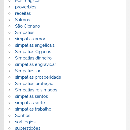
Pós mágicos
proverbios
receitas
Salmos
São Cipriano
Simpatias
simpatias amor
simpatias angelicais
Simpatias Ciganas
Simpatias dinheiro
simpatias engravidar
Simpatias lar
simpatias prosperidade
Simpatias proteção
Simpatias reis magos
simpatias santos
simpatias sorte
simpatias trabalho
Sonhos
sortilégios
superstições