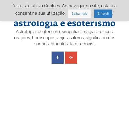
Skip
"este site utiliza Cookies. Ao navegar no site, estará a
to
content
Portal A&E – Portal
consentir a sua utilização.
.
."
Saiba mais
Entendi
astrologia e esoterismo
Astrologia, esoterismo, simpatias, magias, feitiços,
orações, horóscopos, anjos, salmos, significado dos
sonhos, oráculos, tarot e mais…