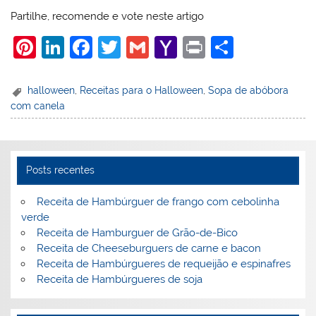
Partilhe, recomende e vote neste artigo
Pi
Li
F
T
G
Y
Pr
S
nt
n
a
w
m
a
in
h
er
k
c
itt
ai
h
t
ar
halloween
,
Receitas para o Halloween
,
Sopa de abóbora
com canela
e
e
e
er
l
o
e
st
dI
b
o
n
o
M
Posts recentes
o
ai
k
l
Receita de Hambúrguer de frango com cebolinha
verde
Receita de Hamburguer de Grão-de-Bico
Receita de Cheeseburguers de carne e bacon
Receita de Hambúrgueres de requeijão e espinafres
Receita de Hambúrgueres de soja