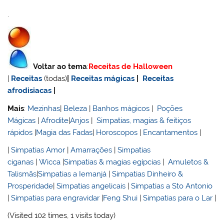
.
Voltar ao tema
:
Receitas de Halloween
|
Receitas
(todas)
|
Receitas mágicas
|
Receitas
afrodisiacas
|
Mais
:
Mezinhas
|
Beleza
|
Banhos mágicos
|
Poções
Mágicas
|
Afrodite
|
Anjos
|
Simpatias, magias & feitiços
rápidos
|
Magia das Fadas
|
Horoscopos
|
Encantamentos
|
|
Simpatias Amor
|
Amarrações
|
Simpatias
ciganas
|
Wicca
|
Simpatias & magias egípcias
|
Amuletos &
Talismãs
|
Simpatias a Iemanjá
|
Simpatias Dinheiro &
Prosperidade
|
Simpatias angelicais
|
Simpatias a Sto Antonio
|
Simpatias para engravidar
|
Feng Shui
|
Simpatias para o Lar
|
(Visited 102 times, 1 visits today)