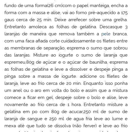
fundo de uma forma(26 cm)com o papel manteiga, encha a
forma com a massa e alise, vai ao forno pré-aquecido a 175
gaus cerca de 25 min. Deixe arrefecer sobre uma grelha.
Entretanto amoleca as folhas de gelatina. Descasque 3
laranjas de maneira que remova também a
pele
branca,
com uma faca afiada corte cuidadosamente os filetes entre
as membranas de separação, esprema o sumo que sobrou
das laranjas. Misture ao iogurte o sumo de laranja que
espremeu,80g de açúcar e o açúcar de baunilha, esprema
as folhas de gelatina e leve a dissolver e despeje pinga a
pinga sobre a massa de iogurte. adicione os filetes de
laranja, leve ao frio cerca de 20 min. Enquanto isso ponha
um anel ou o aro em volta do bolo e assim que a mistura
comece a ficar em gel, despeje sobre o bolo e alise, leve
novamente ao frio cerca de 1 hora. Entretanto misture a
gelatina em po com 80g de acucar,250 ml de sumo de
laranja de sangue e 250 ml de agua fria leve ao lume e
mexa até que tudo se dissolva (não ferver) e leve ao frio