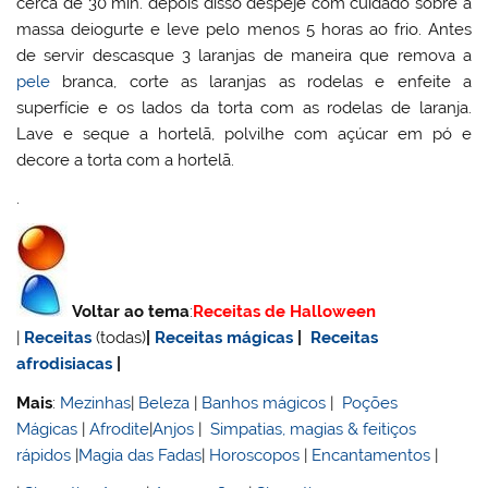
cerca de 30 min. depois disso despeje com cuidado sobre a
massa deiogurte e leve pelo menos 5 horas ao frio. Antes
de servir descasque 3 laranjas de maneira que remova a
pele
branca, corte as laranjas as rodelas e enfeite a
superfície e os lados da torta com as rodelas de laranja.
Lave e seque a hortelã, polvilhe com açúcar em pó e
decore a torta com a hortelã.
.
Voltar ao tema
:
Receitas de Halloween
|
Receitas
(todas)
|
Receitas mágicas
|
Receitas
afrodisiacas
|
Mais
:
Mezinhas
|
Beleza
|
Banhos mágicos
|
Poções
Mágicas
|
Afrodite
|
Anjos
|
Simpatias, magias & feitiços
rápidos
|
Magia das Fadas
|
Horoscopos
|
Encantamentos
|