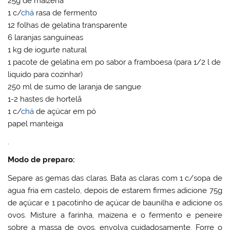
25g de maizena
1 c/
chá
rasa de fermento
12 folhas de gelatina transparente
6 laranjas sanguíneas
1 kg de iogurte natural
1 pacote de gelatina em po sabor a framboesa (para 1/2 l de
liquido para cozinhar)
250 ml de sumo de laranja de sangue
1-2 hastes de hortelã
1 c/
chá
de açúcar em pó
papel manteiga
.
Modo de preparo:
Separe as gemas das claras. Bata as claras com 1 c/sopa de
agua fria em castelo, depois de estarem firmes adicione 75g
de açúcar e 1 pacotinho de açúcar de baunilha e adicione os
ovos. Misture a farinha, maizena e o fermento e peneire
sobre a massa de ovos, envolva cuidadosamente. Forre o