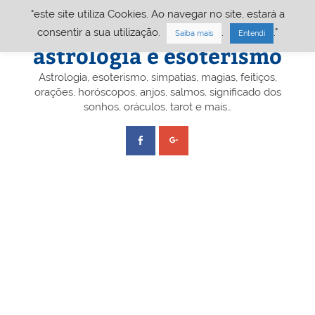
Skip
"este site utiliza Cookies. Ao navegar no site, estará a
to
content
Portal A&E – Portal
consentir a sua utilização.
.
."
Saiba mais
Entendi
astrologia e esoterismo
Astrologia, esoterismo, simpatias, magias, feitiços,
orações, horóscopos, anjos, salmos, significado dos
sonhos, oráculos, tarot e mais…