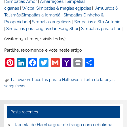
|
Simpatias Amor
|
Amarrações
|
Simpatias
ciganas
|
Wicca
|
Simpatias & magias egípcias
|
Amuletos &
Talismãs
|
Simpatias a Iemanjá
|
Simpatias Dinheiro &
Prosperidade
|
Simpatias angelicais
|
Simpatias a Sto Antonio
|
Simpatias para engravidar
|
Feng Shui
|
Simpatias para o Lar
|
(Visited 130 times, 1 visits today)
Partilhe, recomende e vote neste artigo
Pi
Li
F
T
G
Y
Pr
S
nt
n
a
w
m
a
in
h
er
k
c
itt
ai
h
t
ar
halloween
,
Receitas para o Halloween
,
Torta de laranjas
sanguíneas
e
e
e
er
l
o
e
st
dI
b
o
n
o
M
Posts recentes
o
ai
k
l
Receita de Hambúrguer de frango com cebolinha