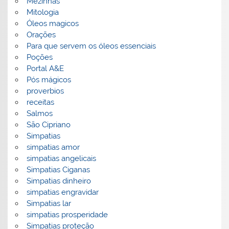
Mezinhas
Mitologia
Óleos magicos
Orações
Para que servem os óleos essenciais
Poções
Portal A&E
Pós mágicos
proverbios
receitas
Salmos
São Cipriano
Simpatias
simpatias amor
simpatias angelicais
Simpatias Ciganas
Simpatias dinheiro
simpatias engravidar
Simpatias lar
simpatias prosperidade
Simpatias proteção