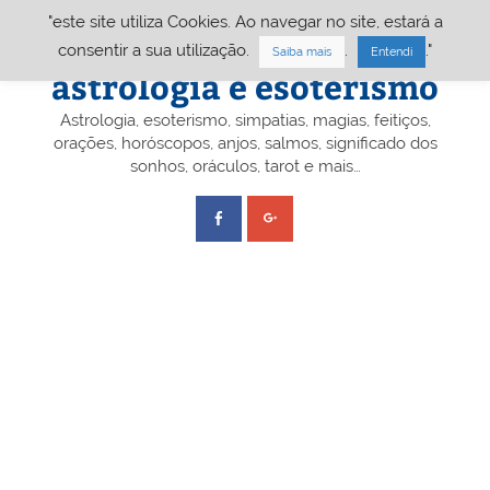
Skip
"este site utiliza Cookies. Ao navegar no site, estará a
to
content
Portal A&E – Portal
consentir a sua utilização.
.
."
Saiba mais
Entendi
astrologia e esoterismo
Astrologia, esoterismo, simpatias, magias, feitiços,
orações, horóscopos, anjos, salmos, significado dos
sonhos, oráculos, tarot e mais…