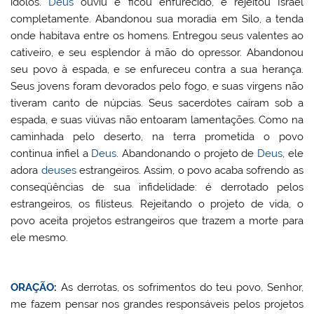
ídolos.
Deus
ouviu e ficou enfurecido, e rejeitou Israel
completamente. Abandonou sua moradia em Silo, a tenda
onde habitava entre os homens. Entregou seus valentes ao
cativeiro, e seu esplendor à mão do opressor. Abandonou
seu povo à espada, e se enfureceu contra a sua herança.
Seus jovens foram devorados pelo fogo, e suas virgens não
tiveram canto de núpcias. Seus sacerdotes caíram sob a
espada, e suas viúvas não entoaram lamentações. Como na
caminhada pelo deserto, na terra prometida o povo
continua infiel a
Deus
. Abandonando o projeto de
Deus
, ele
adora
deuses
estrangeiros. Assim, o povo acaba sofrendo as
conseqüências de sua infidelidade: é derrotado pelos
estrangeiros, os filisteus. Rejeitando o projeto de vida, o
povo aceita projetos estrangeiros que trazem a morte para
ele mesmo.
ORAÇÃO
:
As derrotas, os sofrimentos do teu povo, Senhor,
me fazem pensar nos grandes responsáveis pelos projetos