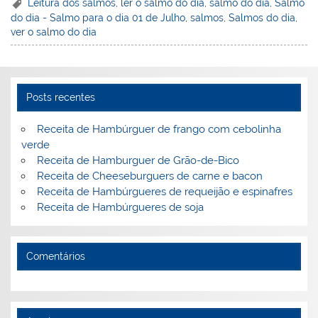
er
k
c
itt
ai
h
t
ar
Leitura dos salmos
,
ler o salmo do dia
,
salmo do dia
,
Salmo
do dia - Salmo para o dia 01 de Julho
,
salmos
,
Salmos do dia
,
e
e
e
er
l
o
e
ver o salmo do dia
st
dI
b
o
n
o
M
o
ai
Posts recentes
k
l
Receita de Hambúrguer de frango com cebolinha
verde
Receita de Hamburguer de Grão-de-Bico
Receita de Cheeseburguers de carne e bacon
Receita de Hambúrgueres de requeijão e espinafres
Receita de Hambúrgueres de soja
Comentários