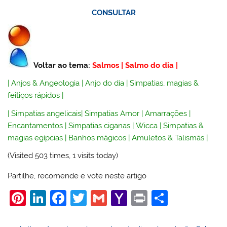
CONSULTAR
Voltar ao tema:
Salmos
|
Salmo do dia
|
|
Anjos & Angeologia
|
Anjo do dia
|
Simpatias, magias &
feitiços rápidos
|
|
Simpatias angelicais
|
Simpatias Amor
|
Amarrações
|
Encantamentos
|
Simpatias ciganas
|
Wicca
|
Simpatias &
magias egípcias
|
Banhos mágicos
|
Amuletos & Talismãs
|
(Visited 503 times, 1 visits today)
Partilhe, recomende e vote neste artigo
Pi
Li
F
T
G
Y
Pr
S
nt
n
a
w
m
a
in
h