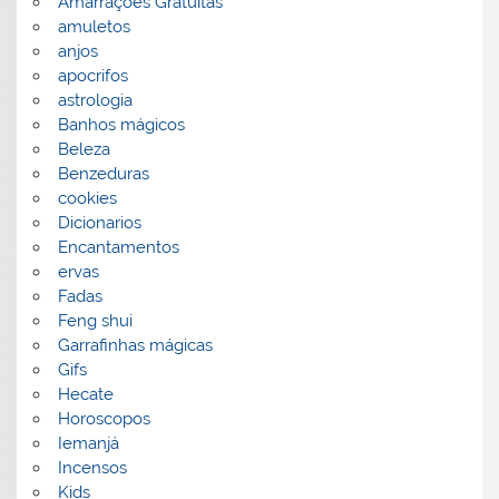
Amarrações Gratuitas
amuletos
anjos
apocrifos
astrologia
Banhos mágicos
Beleza
Benzeduras
cookies
Dicionarios
Encantamentos
ervas
Fadas
Feng shui
Garrafinhas mágicas
Gifs
Hecate
Horoscopos
Iemanjá
Incensos
Kids