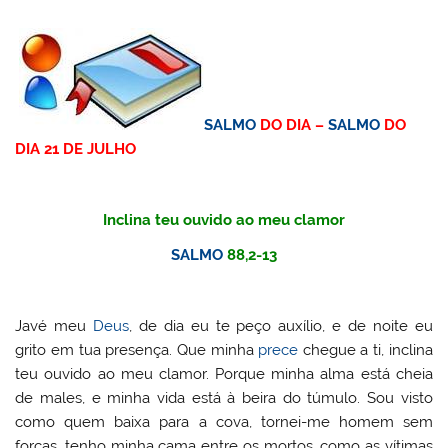
SALMO
DO DIA –
SALMO
DO
DIA 21 DE JULHO
Inclina teu ouvido ao meu clamor
SALMO
88,2-13
Javé meu
Deus
, de dia eu te peço auxílio, e de noite eu
grito em tua presença. Que minha
prece
chegue a ti, inclina
teu ouvido ao meu clamor. Porque minha alma está cheia
de males, e minha vida está à beira do túmulo. Sou visto
como quem baixa para a cova, tornei-me homem sem
forças, tenho minha cama entre os mortos, como as vítimas