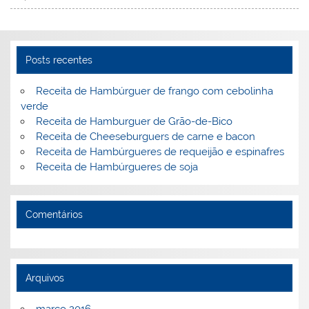
st
dI
b
o
n
o
M
o
ai
Posts recentes
k
l
Receita de Hambúrguer de frango com cebolinha
verde
Receita de Hamburguer de Grão-de-Bico
Receita de Cheeseburguers de carne e bacon
Receita de Hambúrgueres de requeijão e espinafres
Receita de Hambúrgueres de soja
Comentários
Arquivos
março 2016