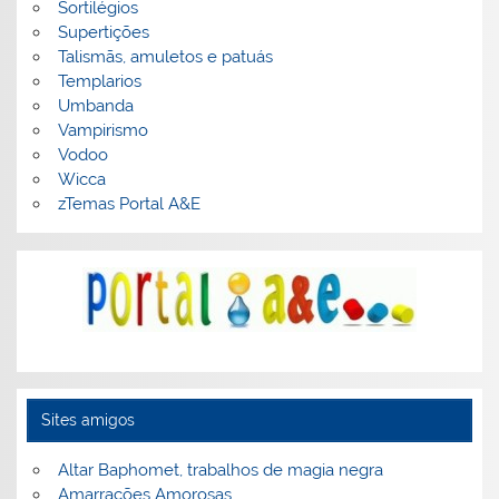
Sortilégios
Supertições
Talismãs, amuletos e patuás
Templarios
Umbanda
Vampirismo
Vodoo
Wicca
zTemas Portal A&E
Sites amigos
Altar Baphomet, trabalhos de magia negra
Amarrações Amorosas