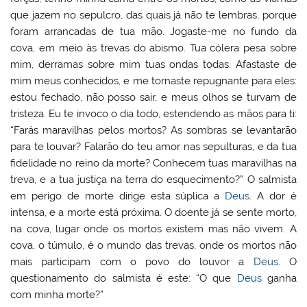
que jazem no sepulcro, das quais já não te lembras, porque
foram arrancadas de tua mão. Jogaste-me no fundo da
cova, em meio às trevas do abismo. Tua cólera pesa sobre
mim, derramas sobre mim tuas ondas todas. Afastaste de
mim meus conhecidos, e me tornaste repugnante para eles:
estou fechado, não posso sair, e meus olhos se turvam de
tristeza. Eu te invoco o dia todo, estendendo as mãos para ti:
“Farás maravilhas pelos mortos? As sombras se levantarão
para te louvar? Falarão do teu amor nas sepulturas, e da tua
fidelidade no reino da morte? Conhecem tuas maravilhas na
treva, e a tua justiça na terra do esquecimento?” O salmista
em perigo de morte dirige esta súplica a
Deus
. A dor é
intensa, e a morte está próxima. O doente já se sente morto,
na cova, lugar onde os mortos existem mas não vivem. A
cova, o túmulo, é o mundo das trevas, onde os mortos não
mais participam com o povo do louvor a
Deus
. O
questionamento do salmista é este: “O que
Deus
ganha
com minha morte?”