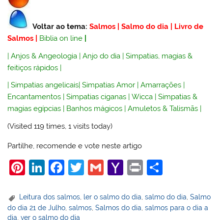
Voltar ao tema:
Salmos
|
Salmo do dia
|
Livro de
Salmos
|
Biblia on line
|
|
Anjos & Angeologia
|
Anjo do dia
|
Simpatias, magias &
feitiços rápidos
|
|
Simpatias angelicais
|
Simpatias Amor
|
Amarrações
|
Encantamentos
|
Simpatias ciganas
|
Wicca
|
Simpatias &
magias egípcias
|
Banhos mágicos
|
Amuletos & Talismãs
|
(Visited 119 times, 1 visits today)
Partilhe, recomende e vote neste artigo
Pi
Li
F
T
G
Y
Pr
S
nt
n
a
w
m
a
in
h
er
k
c
itt
ai
h
t
ar
Leitura dos salmos
,
ler o salmo do dia
,
salmo do dia
,
Salmo
do dia 21 de Julho
,
salmos
,
Salmos do dia
,
salmos para o dia a
e
e
e
er
l
o
e
dia
,
ver o salmo do dia