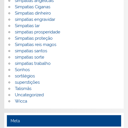
simpatias angelicais
Simpatias Ciganas
Simpatias dinheiro
simpatias engravidar
Simpatias lar
simpatias prosperidade
Simpatias proteção
Simpatias reis magos
simpatias santos
simpatias sorte
simpatias trabalho
Sonhos
sortilégios
superstições
Talismãs
Uncategorized
Wicca
Meta