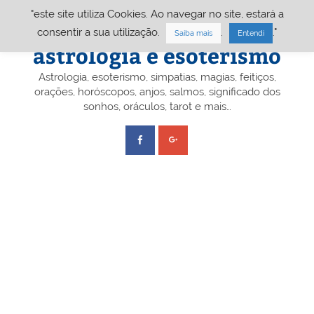
Skip
"este site utiliza Cookies. Ao navegar no site, estará a
to
content
Portal A&E – Portal
consentir a sua utilização.
.
."
Saiba mais
Entendi
astrologia e esoterismo
Astrologia, esoterismo, simpatias, magias, feitiços,
orações, horóscopos, anjos, salmos, significado dos
sonhos, oráculos, tarot e mais…