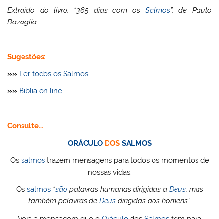
Extraído do livro, “365 dias com os
Salmos
”, de Paulo
Bazaglia
Sugestões:
»»
Ler todos os Salmos
»»
Biblia on line
Consulte…
ORÁCULO
DOS
SALMOS
Os
salmos
trazem mensagens para todos os momentos de
nossas vidas.
Os
salmos
“
são
palavras humanas dirigidas a
Deus
, mas
também palavras de
Deus
dirigidas aos homens”.
Veja a mensagem que o
Oráculo
dos
Salmos
tem para