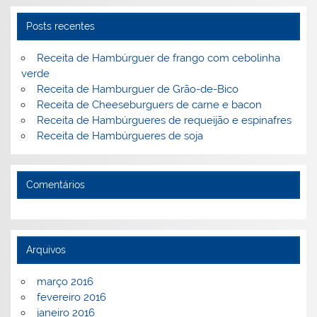
o
ai
k
l
Posts recentes
Receita de Hambúrguer de frango com cebolinha
verde
Receita de Hamburguer de Grão-de-Bico
Receita de Cheeseburguers de carne e bacon
Receita de Hambúrgueres de requeijão e espinafres
Receita de Hambúrgueres de soja
Comentários
Arquivos
março 2016
fevereiro 2016
janeiro 2016