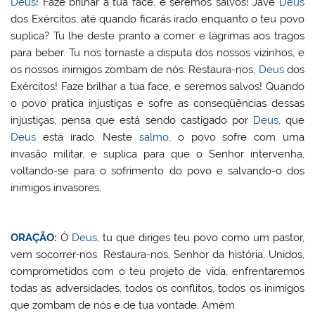
Deus
! Faze brilhar a tua face, e seremos salvos! Javé
Deus
dos Exércitos, até quando ficarás irado enquanto o teu povo
suplica? Tu lhe deste pranto a comer e lágrimas aos tragos
para beber. Tu nos tornaste a disputa dos nossos vizinhos, e
os nossos inimigos zombam de nós. Restaura-nos,
Deus
dos
Exércitos! Faze brilhar a tua face, e seremos salvos! Quando
o povo pratica injustiças e sofre as conseqüências dessas
injustiças, pensa que está sendo castigado por
Deus
, que
Deus
está irado. Neste
salmo
, o povo sofre com uma
invasão militar, e suplica para que o Senhor intervenha,
voltando-se para o sofrimento do povo e salvando-o dos
inimigos invasores.
ORAÇÃO
:
Ó
Deus
, tu que diriges teu povo como um pastor,
vem socorrer-nos. Restaura-nos, Senhor da história. Unidos,
comprometidos com o teu projeto de vida, enfrentaremos
todas as adversidades, todos os conflitos, todos os inimigos
que zombam de nós e de tua vontade. Amém.