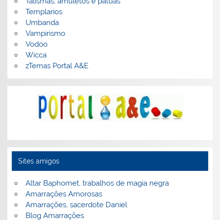
Talismãs, amuletos e patuás
Templarios
Umbanda
Vampirismo
Vodoo
Wicca
zTemas Portal A&E
Sites amigos
Altar Baphomet, trabalhos de magia negra
Amarrações Amorosas
Amarrações, sacerdote Daniel
Blog Amarrações