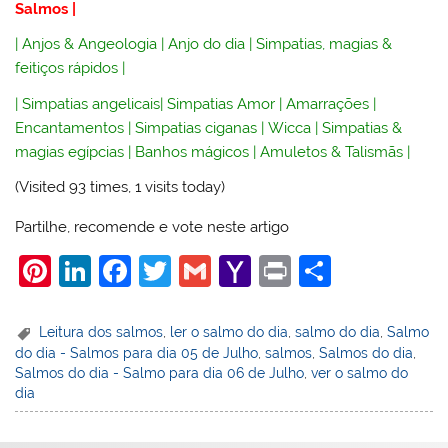
Salmos
|
|
Anjos & Angeologia
|
Anjo do dia
|
Simpatias, magias &
feitiços rápidos
|
|
Simpatias angelicais
|
Simpatias Amor
|
Amarrações
|
Encantamentos
|
Simpatias ciganas
|
Wicca
|
Simpatias &
magias egípcias
|
Banhos mágicos
|
Amuletos & Talismãs
|
(Visited 93 times, 1 visits today)
Partilhe, recomende e vote neste artigo
Pi
Li
F
T
G
Y
Pr
S
nt
n
a
w
m
a
in
h
er
k
c
itt
ai
h
t
ar
Leitura dos salmos
,
ler o salmo do dia
,
salmo do dia
,
Salmo
do dia - Salmos para dia 05 de Julho
,
salmos
,
Salmos do dia
,
e
e
e
er
l
o
e
Salmos do dia - Salmo para dia 06 de Julho
,
ver o salmo do
st
dI
b
o
dia
n
o
M