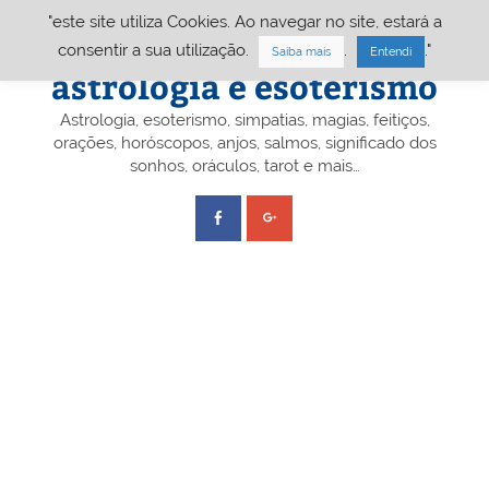
Skip
"este site utiliza Cookies. Ao navegar no site, estará a
to
content
Portal A&E – Portal
consentir a sua utilização.
.
."
Saiba mais
Entendi
astrologia e esoterismo
Astrologia, esoterismo, simpatias, magias, feitiços,
orações, horóscopos, anjos, salmos, significado dos
sonhos, oráculos, tarot e mais…