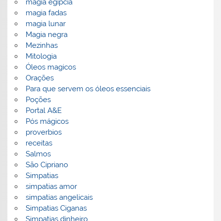
magia egipcia
magia fadas
magia lunar
Magia negra
Mezinhas
Mitologia
Óleos magicos
Orações
Para que servem os óleos essenciais
Poções
Portal A&E
Pós mágicos
proverbios
receitas
Salmos
São Cipriano
Simpatias
simpatias amor
simpatias angelicais
Simpatias Ciganas
Simpatias dinheiro