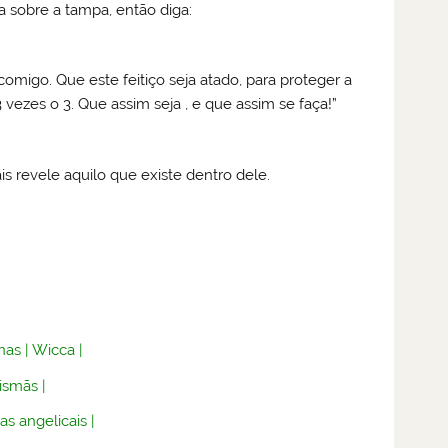
a sobre a tampa, então diga:
migo. Que este feitiço seja atado, para proteger a
ezes o 3. Que assim seja , e que assim se faça!”
is revele aquilo que existe dentro dele.
nas
|
Wicca
|
lismãs
|
as angelicais
|