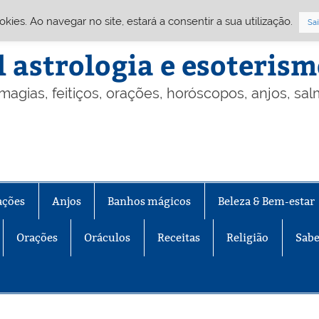
Cookies. Ao navegar no site, estará a consentir a sua utilização.
Sai
l astrologia e esoteris
 magias, feitiços, orações, horóscopos, anjos, sa
ações
Anjos
Banhos mágicos
Beleza & Bem-estar
Orações
Oráculos
Receitas
Religião
Sabe