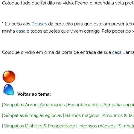
Coloque tudo que foi dito no vidro. Feche-o. Acenda a vela pret
” Eu peço aos
Deuses
da proteção para que estejam presentes co
minha
casa
e todos aqueles que vivem comigo. Pelo poder do 3 v
Coloque o vidro em cima da porta de entrada de sua
casa
. Jama
Voltar ao tema:
|
Simpatias Amor
|
Amarrações
|
Encantamentos
|
Simpatias ciga
|
Simpatias & magias egípcias
|
Banhos mágicos
|
Amuletos & Ta
|
Simpatias Dinheiro & Prosperidade
|
Incensos mágicos
|
Simpati