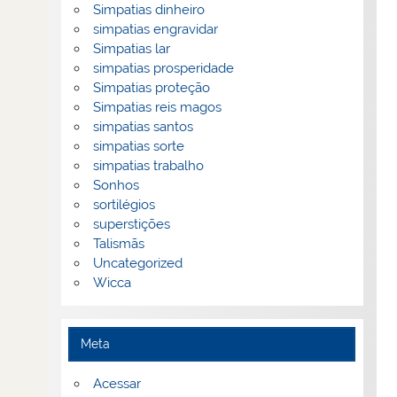
Simpatias dinheiro
simpatias engravidar
Simpatias lar
simpatias prosperidade
Simpatias proteção
Simpatias reis magos
simpatias santos
simpatias sorte
simpatias trabalho
Sonhos
sortilégios
superstições
Talismãs
Uncategorized
Wicca
Meta
Acessar