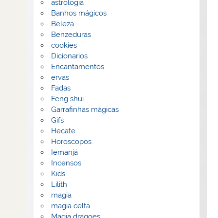
astrologia
Banhos mágicos
Beleza
Benzeduras
cookies
Dicionarios
Encantamentos
ervas
Fadas
Feng shui
Garrafinhas mágicas
Gifs
Hecate
Horoscopos
Iemanjá
Incensos
Kids
Lilith
magia
magia celta
Magia dragoes