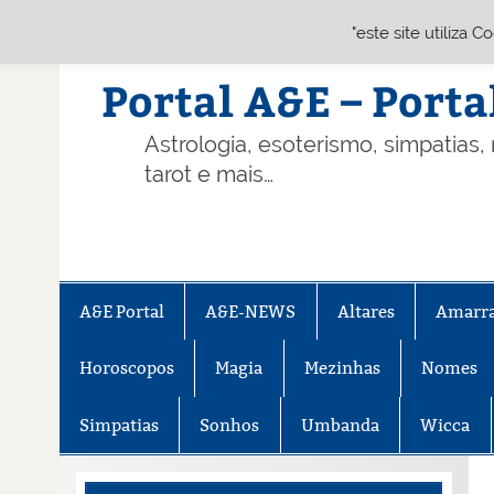
"este site utiliza 
Skip
to
content
Portal A&E – Porta
Astrologia, esoterismo, simpatias,
tarot e mais…
A&E Portal
A&E-NEWS
Altares
Amarr
Horoscopos
Magia
Mezinhas
Nomes
Simpatias
Sonhos
Umbanda
Wicca