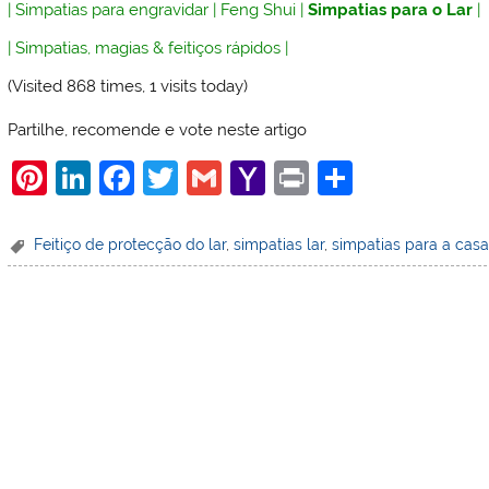
|
Simpatias para engravidar
|
Feng Shui
|
Simpatias para o Lar
|
|
Simpatias, magias & feitiços rápidos
|
(Visited 868 times, 1 visits today)
Partilhe, recomende e vote neste artigo
Pi
Li
F
T
G
Y
Pr
S
nt
n
a
w
m
a
in
h
er
k
c
itt
ai
h
t
ar
Feitiço de protecção do lar
,
simpatias lar
,
simpatias para a cas
e
e
e
er
l
o
e
st
dI
b
o
n
o
M
o
ai
k
l