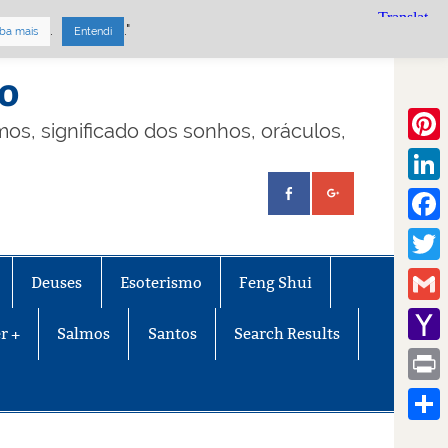
.
."
ba mais
Entendi
mo
lmos, significado dos sonhos, oráculos,
Pinte
Linke
Face
Twitt
Deuses
Esoterismo
Feng Shui
Gmail
r +
Salmos
Santos
Search Results
Yaho
Mail
Print
Share