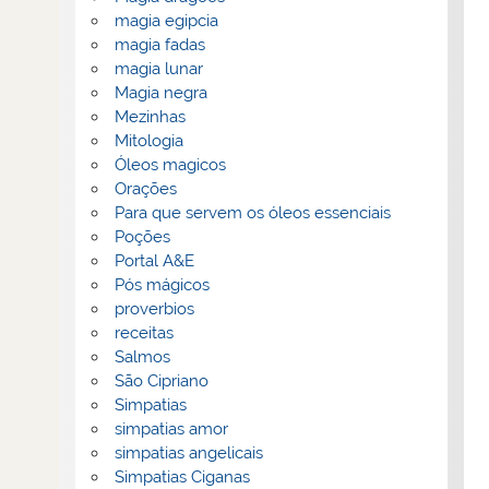
magia egipcia
magia fadas
magia lunar
Magia negra
Mezinhas
Mitologia
Óleos magicos
Orações
Para que servem os óleos essenciais
Poções
Portal A&E
Pós mágicos
proverbios
receitas
Salmos
São Cipriano
Simpatias
simpatias amor
simpatias angelicais
Simpatias Ciganas