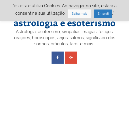
Skip
"este site utiliza Cookies. Ao navegar no site, estará a
to
content
Portal A&E – Portal
consentir a sua utilização.
.
."
Saiba mais
Entendi
astrologia e esoterismo
Astrologia, esoterismo, simpatias, magias, feitiços,
orações, horóscopos, anjos, salmos, significado dos
sonhos, oráculos, tarot e mais…