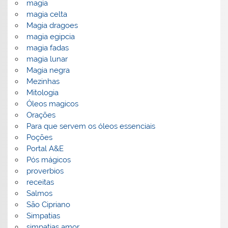
magia
magia celta
Magia dragoes
magia egipcia
magia fadas
magia lunar
Magia negra
Mezinhas
Mitologia
Óleos magicos
Orações
Para que servem os óleos essenciais
Poções
Portal A&E
Pós mágicos
proverbios
receitas
Salmos
São Cipriano
Simpatias
simpatias amor