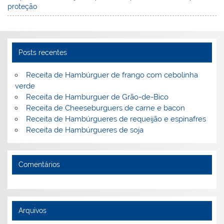
e
e
e
er
l
o
e
proteção
st
dI
b
o
n
o
M
o
ai
Posts recentes
k
l
Receita de Hambúrguer de frango com cebolinha
verde
Receita de Hamburguer de Grão-de-Bico
Receita de Cheeseburguers de carne e bacon
Receita de Hambúrgueres de requeijão e espinafres
Receita de Hambúrgueres de soja
Comentários
Arquivos