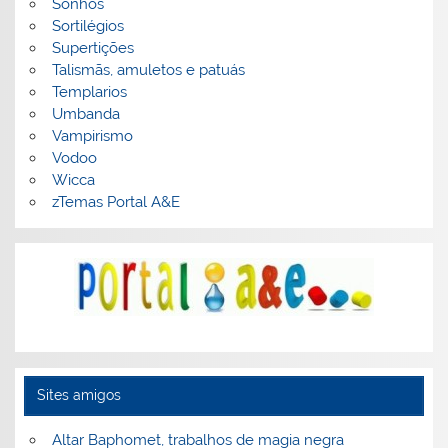
Sonhos
Sortilégios
Supertições
Talismãs, amuletos e patuás
Templarios
Umbanda
Vampirismo
Vodoo
Wicca
zTemas Portal A&E
Sites amigos
Altar Baphomet, trabalhos de magia negra