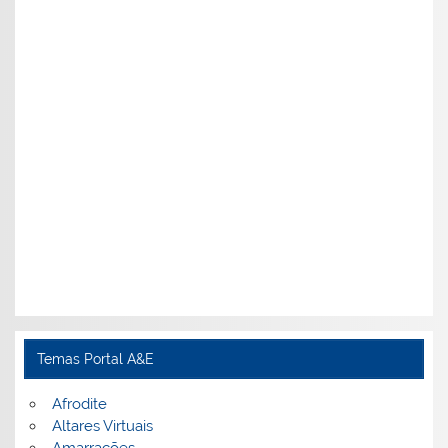
Temas Portal A&E
Afrodite
Altares Virtuais
Amarrações