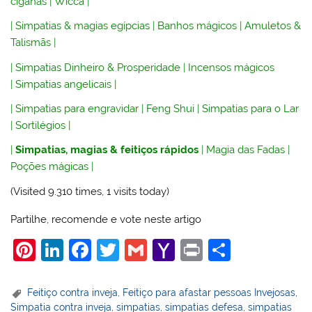
ciganas
|
Wicca
|
|
Simpatias & magias egípcias
|
Banhos mágicos
|
Amuletos &
Talismãs
|
|
Simpatias Dinheiro & Prosperidade
|
Incensos mágicos
|
Simpatias angelicais
|
|
Simpatias para engravidar
|
Feng Shui
|
Simpatias para o Lar
|
Sortilégios
|
|
Simpatias, magias & feitiços rápidos
|
Magia das Fadas
|
Poções mágicas
|
(Visited 9.310 times, 1 visits today)
Partilhe, recomende e vote neste artigo
Pi
Li
F
T
G
Y
Pr
S
nt
n
a
w
m
a
in
h
er
k
c
itt
ai
h
t
ar
Feitiço contra inveja
,
Feitiço para afastar pessoas Invejosas
,
Simpatia contra inveja
,
simpatias
,
simpatias defesa
,
simpatias