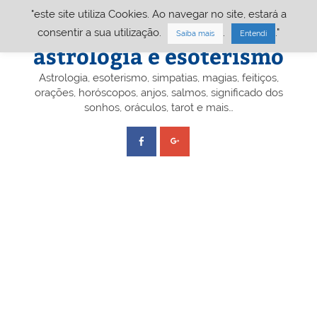
Skip
"este site utiliza Cookies. Ao navegar no site, estará a
to
content
Portal A&E – Portal
consentir a sua utilização.
.
."
Saiba mais
Entendi
astrologia e esoterismo
Astrologia, esoterismo, simpatias, magias, feitiços,
orações, horóscopos, anjos, salmos, significado dos
sonhos, oráculos, tarot e mais…