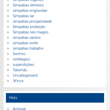
Simpatias dinheiro
simpatias engravidar
Simpatias lar
simpatias prosperidade
Simpatias proteção
Simpatias reis magos
simpatias santos
simpatias sorte
simpatias trabalho
Sonhos
sortilégios
superstições
Talismãs
Uncategorized
Wicca
Meta
Acessar