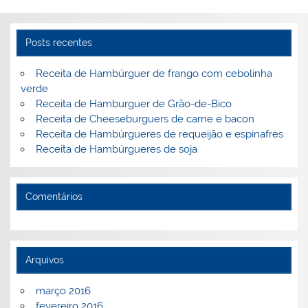
n
o
M
o
ai
Posts recentes
k
l
Receita de Hambúrguer de frango com cebolinha
verde
Receita de Hamburguer de Grão-de-Bico
Receita de Cheeseburguers de carne e bacon
Receita de Hambúrgueres de requeijão e espinafres
Receita de Hambúrgueres de soja
Comentários
Arquivos
março 2016
fevereiro 2016