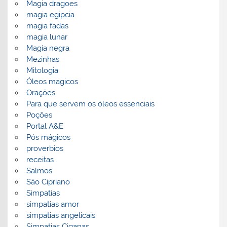
Magia dragoes
magia egipcia
magia fadas
magia lunar
Magia negra
Mezinhas
Mitologia
Óleos magicos
Orações
Para que servem os óleos essenciais
Poções
Portal A&E
Pós mágicos
proverbios
receitas
Salmos
São Cipriano
Simpatias
simpatias amor
simpatias angelicais
Simpatias Ciganas