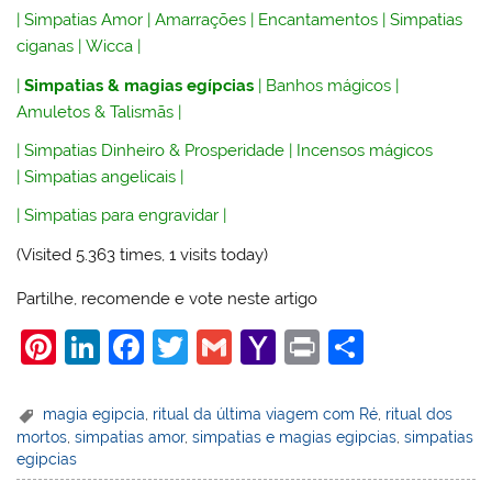
|
Simpatias Amor
|
Amarrações
|
Encantamentos
|
Simpatias
ciganas
|
Wicca
|
|
Simpatias & magias egípcias
|
Banhos mágicos
|
Amuletos & Talismãs
|
|
Simpatias Dinheiro & Prosperidade
|
Incensos mágicos
|
Simpatias angelicais
|
|
Simpatias para engravidar
|
(Visited 5.363 times, 1 visits today)
Partilhe, recomende e vote neste artigo
Pi
Li
F
T
G
Y
Pr
S
nt
n
a
w
m
a
in
h
er
k
c
itt
ai
h
t
ar
magia egipcia
,
ritual da última viagem com Ré
,
ritual dos
mortos
,
simpatias amor
,
simpatias e magias egipcias
,
simpatias
e
e
e
er
l
o
e
egipcias
st
dI
b
o