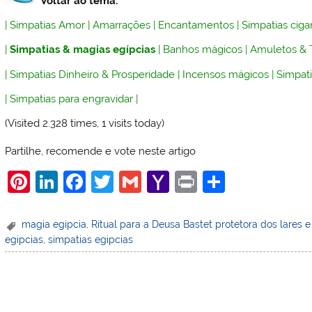
Voltar ao tema:
|
Simpatias Amor
|
Amarrações
|
Encantamentos
|
Simpatias ciga
|
Simpatias & magias egípcias
|
Banhos mágicos
|
Amuletos & 
|
Simpatias Dinheiro & Prosperidade
|
Incensos mágicos
|
Simpati
|
Simpatias para engravidar
|
(Visited 2.328 times, 1 visits today)
Partilhe, recomende e vote neste artigo
Pi
Li
F
T
G
Y
Pr
S
nt
n
a
w
m
a
in
h
er
k
c
itt
ai
h
t
ar
magia egipcia
,
Ritual para a Deusa Bastet protetora dos lares e
egipcias
,
simpatias egipcias
e
e
e
er
l
o
e
st
dI
b
o
n
o
M