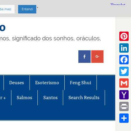
.
."
ba mais
Entendi
mo
lmos, significado dos sonhos, oráculos,
Pinte
Linke
Face
Twitt
Deuses
Esoterismo
Feng Shui
Gmail
r +
Salmos
Santos
Search Results
Yaho
Mail
Print
Share