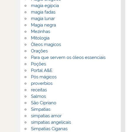
magia egipcia
magia fadas
magia lunar
Magia negra
Mezinhas
Mitologia
Óleos magicos
Orações
Para que servem os óleos essenciais
Poções
Portal A&E
Pós mágicos
proverbios
receitas
Salmos
São Cipriano
Simpatias
simpatias amor
simpatias angelicais
Simpatias Ciganas