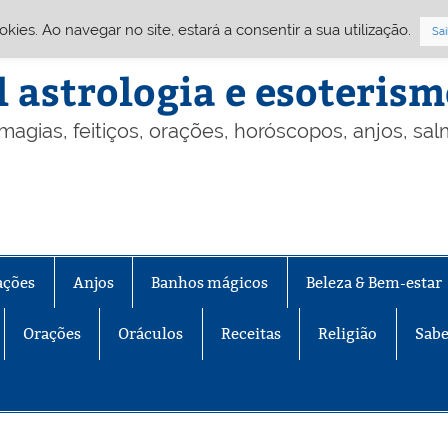
Cookies. Ao navegar no site, estará a consentir a sua utilização.
Sai
l astrologia e esoteris
 magias, feitiços, orações, horóscopos, anjos, sa
ações
Anjos
Banhos mágicos
Beleza & Bem-estar
Orações
Oráculos
Receitas
Religião
Sabe