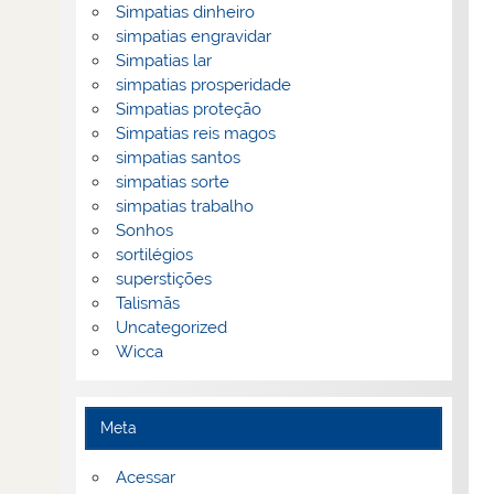
Simpatias dinheiro
simpatias engravidar
Simpatias lar
simpatias prosperidade
Simpatias proteção
Simpatias reis magos
simpatias santos
simpatias sorte
simpatias trabalho
Sonhos
sortilégios
superstições
Talismãs
Uncategorized
Wicca
Meta
Acessar