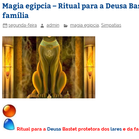
Magia egipcia – Ritual para a Deusa Bas
família
segunda-feira
admin
magia egipcia
,
Simpatias
Ritual para a
Deusa
Bastet protetora dos
lares
e da fa