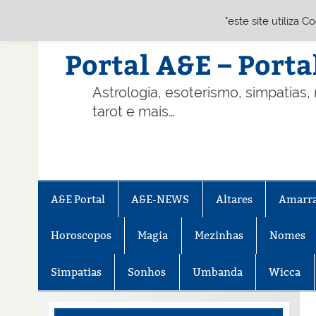
"este site utiliza 
Skip
to
content
Portal A&E – Porta
Astrologia, esoterismo, simpatias,
tarot e mais…
A&E Portal
A&E-NEWS
Altares
Amarr
Horoscopos
Magia
Mezinhas
Nomes
Simpatias
Sonhos
Umbanda
Wicca