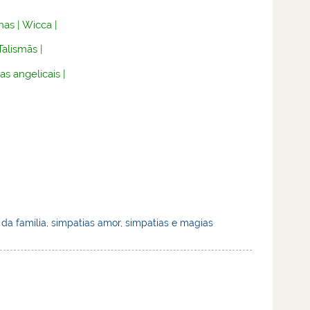
nas
|
Wicca
|
Talismãs
|
as angelicais
|
 da família
,
simpatias amor
,
simpatias e magias