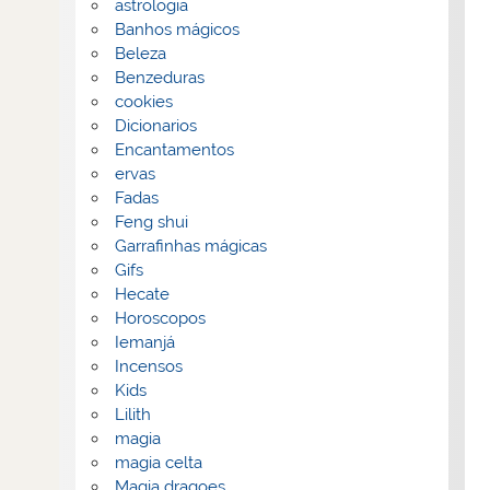
astrologia
Banhos mágicos
Beleza
Benzeduras
cookies
Dicionarios
Encantamentos
ervas
Fadas
Feng shui
Garrafinhas mágicas
Gifs
Hecate
Horoscopos
Iemanjá
Incensos
Kids
Lilith
magia
magia celta
Magia dragoes