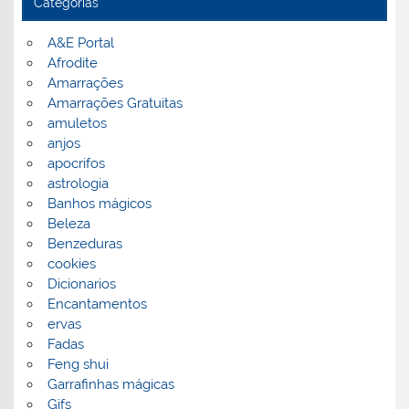
Categorias
A&E Portal
Afrodite
Amarrações
Amarrações Gratuitas
amuletos
anjos
apocrifos
astrologia
Banhos mágicos
Beleza
Benzeduras
cookies
Dicionarios
Encantamentos
ervas
Fadas
Feng shui
Garrafinhas mágicas
Gifs