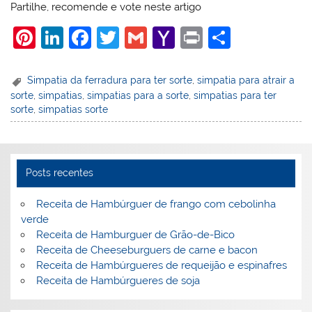
Partilhe, recomende e vote neste artigo
Pi
Li
F
T
G
Y
Pr
S
nt
n
a
w
m
a
in
h
er
k
c
itt
ai
h
t
ar
Simpatia da ferradura para ter sorte
,
simpatia para atrair a
sorte
,
simpatias
,
simpatias para a sorte
,
simpatias para ter
e
e
e
er
l
o
e
sorte
,
simpatias sorte
st
dI
b
o
n
o
M
o
ai
Posts recentes
k
l
Receita de Hambúrguer de frango com cebolinha
verde
Receita de Hamburguer de Grão-de-Bico
Receita de Cheeseburguers de carne e bacon
Receita de Hambúrgueres de requeijão e espinafres
Receita de Hambúrgueres de soja