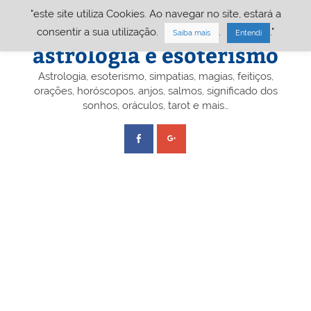
Skip
"este site utiliza Cookies. Ao navegar no site, estará a
to
content
Portal A&E – Portal
consentir a sua utilização.
.
."
Saiba mais
Entendi
astrologia e esoterismo
Astrologia, esoterismo, simpatias, magias, feitiços,
orações, horóscopos, anjos, salmos, significado dos
sonhos, oráculos, tarot e mais…