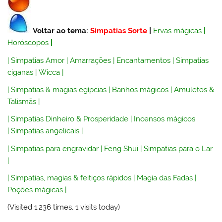
Voltar ao tema:
Simpatias Sorte
|
Ervas mágicas
|
Horóscopos
|
|
Simpatias Amor
|
Amarrações
|
Encantamentos
|
Simpatias
ciganas
|
Wicca
|
|
Simpatias & magias egípcias
|
Banhos mágicos
|
Amuletos &
Talismãs
|
|
Simpatias Dinheiro & Prosperidade
|
Incensos mágicos
|
Simpatias angelicais
|
|
Simpatias para engravidar
|
Feng Shui
|
Simpatias para o Lar
|
|
Simpatias, magias & feitiços rápidos
|
Magia das Fadas
|
Poções mágicas
|
(Visited 1.236 times, 1 visits today)