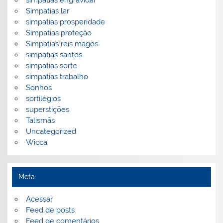
simpatias engravidar
Simpatias lar
simpatias prosperidade
Simpatias proteção
Simpatias reis magos
simpatias santos
simpatias sorte
simpatias trabalho
Sonhos
sortilégios
superstições
Talismãs
Uncategorized
Wicca
Meta
Acessar
Feed de posts
Feed de comentários