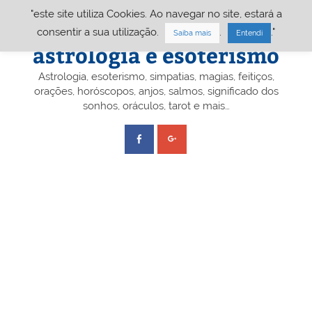
Skip
"este site utiliza Cookies. Ao navegar no site, estará a
to
content
Portal A&E – Portal
consentir a sua utilização.
.
."
Saiba mais
Entendi
astrologia e esoterismo
Astrologia, esoterismo, simpatias, magias, feitiços,
orações, horóscopos, anjos, salmos, significado dos
sonhos, oráculos, tarot e mais…