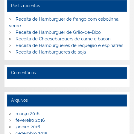
n
o
M
Posts recentes
o
ai
k
l
Receita de Hambúrguer de frango com cebolinha
verde
Receita de Hamburguer de Grão-de-Bico
Receita de Cheeseburguers de carne e bacon
Receita de Hambúrgueres de requeijão e espinafres
Receita de Hambúrgueres de soja
Comentários
Arquivos
março 2016
fevereiro 2016
janeiro 2016
dezembro 2015