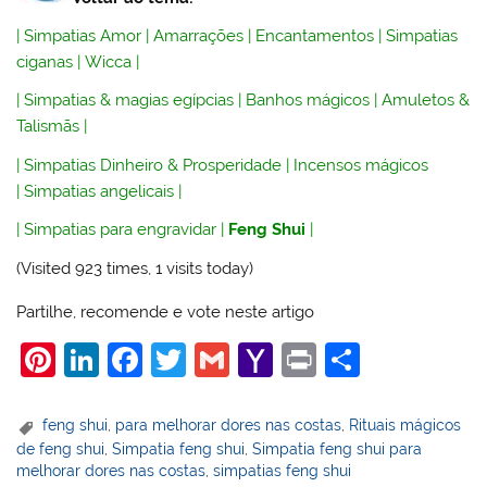
|
Simpatias Amor
|
Amarrações
|
Encantamentos
|
Simpatias
ciganas
|
Wicca
|
|
Simpatias & magias egípcias
|
Banhos mágicos
|
Amuletos &
Talismãs
|
|
Simpatias Dinheiro & Prosperidade
|
Incensos mágicos
|
Simpatias angelicais
|
|
Simpatias para engravidar
|
Feng Shui
|
(Visited 923 times, 1 visits today)
Partilhe, recomende e vote neste artigo
Pi
Li
F
T
G
Y
Pr
S
nt
n
a
w
m
a
in
h
er
k
c
itt
ai
h
t
ar
feng shui
,
para melhorar dores nas costas
,
Rituais mágicos
de feng shui
,
Simpatia feng shui
,
Simpatia feng shui para
e
e
e
er
l
o
e
melhorar dores nas costas
,
simpatias feng shui