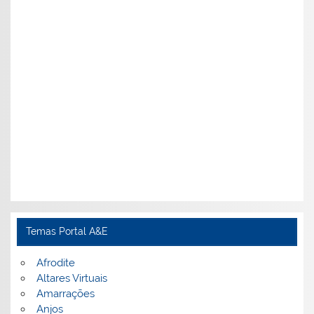
Temas Portal A&E
Afrodite
Altares Virtuais
Amarrações
Anjos