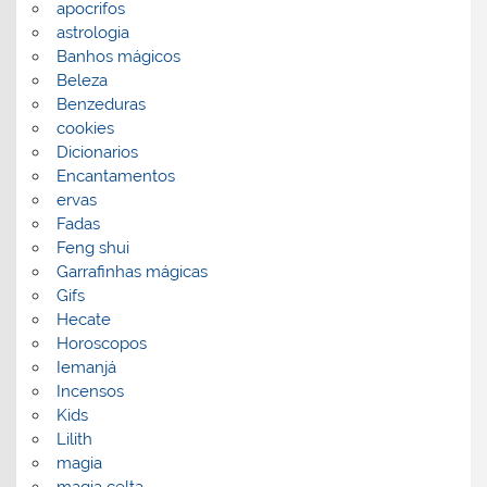
apocrifos
astrologia
Banhos mágicos
Beleza
Benzeduras
cookies
Dicionarios
Encantamentos
ervas
Fadas
Feng shui
Garrafinhas mágicas
Gifs
Hecate
Horoscopos
Iemanjá
Incensos
Kids
Lilith
magia
magia celta