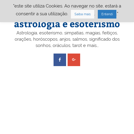
Skip
"este site utiliza Cookies. Ao navegar no site, estará a
to
content
Portal A&E – Portal
consentir a sua utilização.
.
."
Saiba mais
Entendi
astrologia e esoterismo
Astrologia, esoterismo, simpatias, magias, feitiços,
orações, horóscopos, anjos, salmos, significado dos
sonhos, oráculos, tarot e mais…