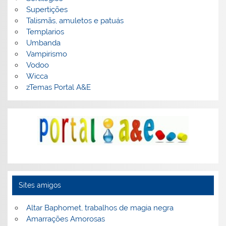
Supertições
Talismãs, amuletos e patuás
Templarios
Umbanda
Vampirismo
Vodoo
Wicca
zTemas Portal A&E
Sites amigos
Altar Baphomet, trabalhos de magia negra
Amarrações Amorosas