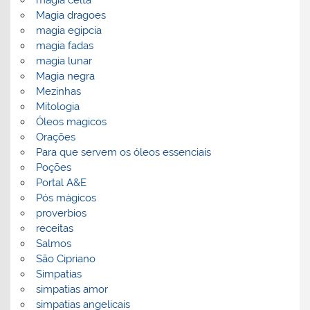
Magia dragoes
magia egipcia
magia fadas
magia lunar
Magia negra
Mezinhas
Mitologia
Óleos magicos
Orações
Para que servem os óleos essenciais
Poções
Portal A&E
Pós mágicos
proverbios
receitas
Salmos
São Cipriano
Simpatias
simpatias amor
simpatias angelicais