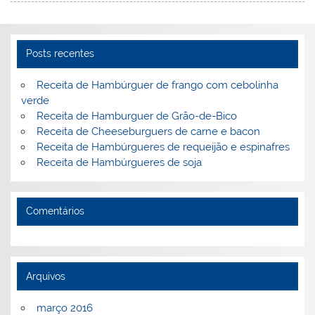
st
dI
b
o
n
o
M
o
ai
Posts recentes
k
l
Receita de Hambúrguer de frango com cebolinha
verde
Receita de Hamburguer de Grão-de-Bico
Receita de Cheeseburguers de carne e bacon
Receita de Hambúrgueres de requeijão e espinafres
Receita de Hambúrgueres de soja
Comentários
Arquivos
março 2016