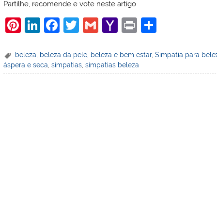
Partilhe, recomende e vote neste artigo
Pi
Li
F
T
G
Y
Pr
S
nt
n
a
w
m
a
in
h
er
k
c
itt
ai
h
t
ar
beleza
,
beleza da pele
,
beleza e bem estar
,
Simpatia para bele
áspera e seca
,
simpatias
,
simpatias beleza
e
e
e
er
l
o
e
st
dI
b
o
n
o
M
o
ai
k
l