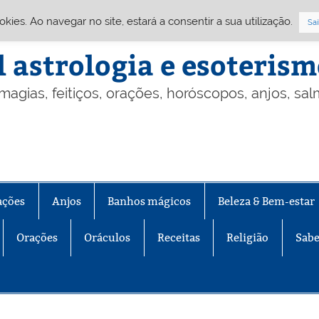
Cookies. Ao navegar no site, estará a consentir a sua utilização.
Sai
l astrologia e esoteris
 magias, feitiços, orações, horóscopos, anjos, sa
ações
Anjos
Banhos mágicos
Beleza & Bem-estar
Orações
Oráculos
Receitas
Religião
Sabe