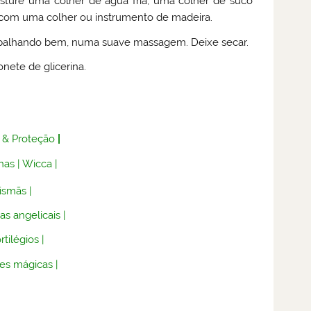
ture uma colher de água fria, uma colher de suco
m com uma colher ou instrumento de madeira.
palhando bem, numa suave massagem. Deixe secar.
nete de glicerina.
 & Proteção
|
nas
|
Wicca
|
lismãs
|
as angelicais
|
rtilégios
|
es mágicas
|