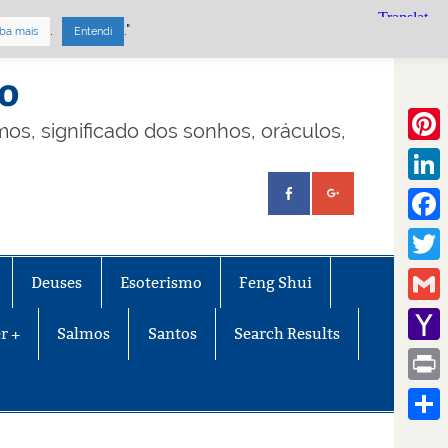
.
."
ba mais
Entendi
mo
lmos, significado dos sonhos, oráculos,
Pinte
Linke
Face
Twitt
Deuses
Esoterismo
Feng Shui
Gmail
r +
Salmos
Santos
Search Results
Yaho
Mail
Print
Share