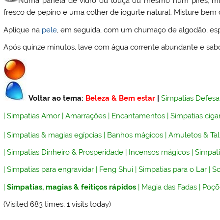
Numa panela de vidro ou louça ou mesmo num pires, mis
fresco de pepino e uma colher de iogurte natural. Misture be
Aplique na
pele
, em seguida, com um chumaço de algodão, es
Após quinze minutos, lave com água corrente abundante e sabo
Voltar ao tema:
Beleza & Bem estar
|
Simpatias Defesa
|
Simpatias Amor
|
Amarrações
|
Encantamentos
|
Simpatias ciga
|
Simpatias & magias egípcias
|
Banhos mágicos
|
Amuletos & Ta
|
Simpatias Dinheiro & Prosperidade
|
Incensos mágicos
|
Simpati
|
Simpatias para engravidar
|
Feng Shui
|
Simpatias para o Lar
|
So
|
Simpatias, magias & feitiços rápidos
|
Magia das Fadas
|
Poçõ
(Visited 683 times, 1 visits today)