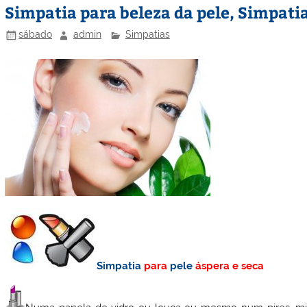
Simpatia para beleza da pele, Simpatia
sábado
admin
Simpatias
Simpatia
para
pele
áspera e seca