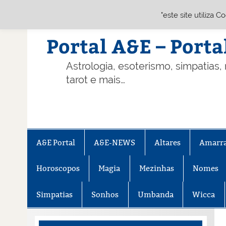
"este site utiliza 
Skip
to
content
Portal A&E – Porta
Astrologia, esoterismo, simpatias,
tarot e mais…
A&E Portal
A&E-NEWS
Altares
Amarr
Horoscopos
Magia
Mezinhas
Nomes
Simpatias
Sonhos
Umbanda
Wicca