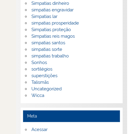
Simpatias dinheiro
simpatias engravidar
Simpatias lar
simpatias prosperidade
Simpatias proteção
Simpatias reis magos
simpatias santos
simpatias sorte
simpatias trabalho
Sonhos
sortilégios
superstições
Talismãs
Uncategorized
Wicca
Meta
Acessar