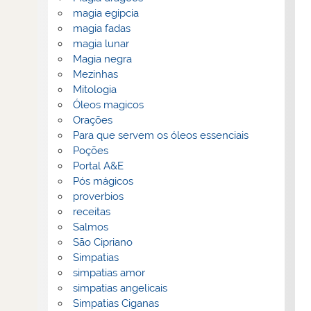
magia egipcia
magia fadas
magia lunar
Magia negra
Mezinhas
Mitologia
Óleos magicos
Orações
Para que servem os óleos essenciais
Poções
Portal A&E
Pós mágicos
proverbios
receitas
Salmos
São Cipriano
Simpatias
simpatias amor
simpatias angelicais
Simpatias Ciganas