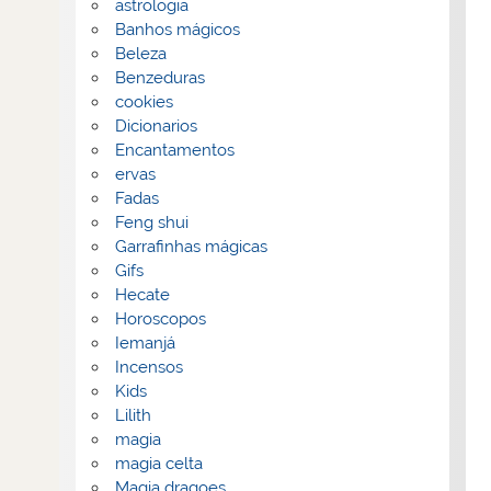
astrologia
Banhos mágicos
Beleza
Benzeduras
cookies
Dicionarios
Encantamentos
ervas
Fadas
Feng shui
Garrafinhas mágicas
Gifs
Hecate
Horoscopos
Iemanjá
Incensos
Kids
Lilith
magia
magia celta
Magia dragoes