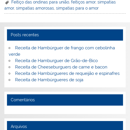
er
k
c
itt
ai
h
t
ar
Feitiço das ondinas para união
,
feitiços amor
,
simpatias
amor
,
simpatias amorosas
,
simpatias para o amor
e
e
e
er
l
o
e
st
dI
b
o
n
o
M
Posts recentes
o
ai
k
l
Receita de Hambúrguer de frango com cebolinha
verde
Receita de Hamburguer de Grão-de-Bico
Receita de Cheeseburguers de carne e bacon
Receita de Hambúrgueres de requeijão e espinafres
Receita de Hambúrgueres de soja
Comentários
Arquivos