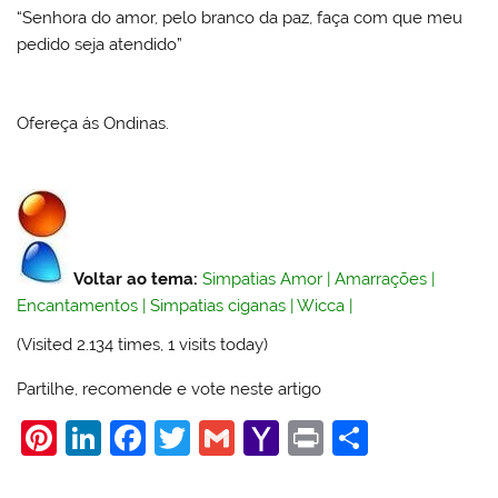
“Senhora do amor, pelo branco da paz, faça com que meu
pedido seja atendido”
Ofereça ás Ondinas.
Voltar ao tema:
Simpatias Amor
|
Amarrações
|
Encantamentos
|
Simpatias ciganas
|
Wicca
|
(Visited 2.134 times, 1 visits today)
Partilhe, recomende e vote neste artigo
Pi
Li
F
T
G
Y
Pr
S
nt
n
a
w
m
a
in
h