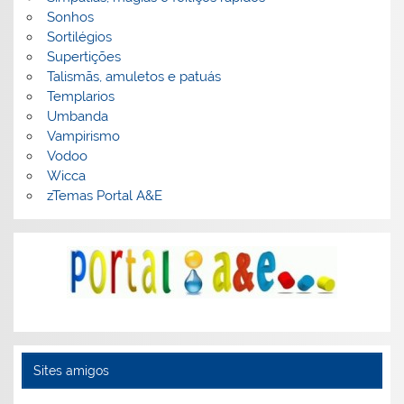
Sonhos
Sortilégios
Supertições
Talismãs, amuletos e patuás
Templarios
Umbanda
Vampirismo
Vodoo
Wicca
zTemas Portal A&E
Sites amigos