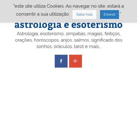
Skip
"este site utiliza Cookies. Ao navegar no site, estará a
to
content
Portal A&E – Portal
consentir a sua utilização.
.
."
Saiba mais
Entendi
astrologia e esoterismo
Astrologia, esoterismo, simpatias, magias, feitiços,
orações, horóscopos, anjos, salmos, significado dos
sonhos, oráculos, tarot e mais…