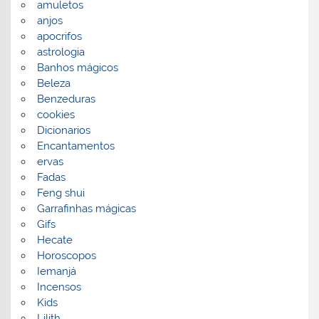
amuletos
anjos
apocrifos
astrologia
Banhos mágicos
Beleza
Benzeduras
cookies
Dicionarios
Encantamentos
ervas
Fadas
Feng shui
Garrafinhas mágicas
Gifs
Hecate
Horoscopos
Iemanjá
Incensos
Kids
Lilith