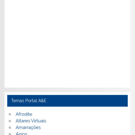
Temas Portal A&E
Afrodite
Altares Virtuais
Amarrações
Anjos