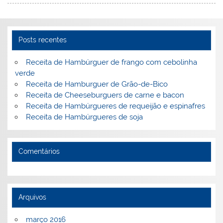
st
dI
b
o
n
o
M
o
ai
Posts recentes
k
l
Receita de Hambúrguer de frango com cebolinha
verde
Receita de Hamburguer de Grão-de-Bico
Receita de Cheeseburguers de carne e bacon
Receita de Hambúrgueres de requeijão e espinafres
Receita de Hambúrgueres de soja
Comentários
Arquivos
março 2016