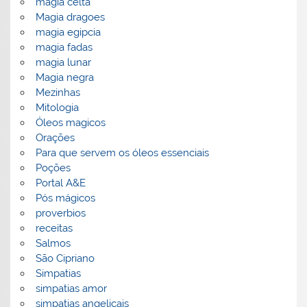
magia celta
Magia dragoes
magia egipcia
magia fadas
magia lunar
Magia negra
Mezinhas
Mitologia
Óleos magicos
Orações
Para que servem os óleos essenciais
Poções
Portal A&E
Pós mágicos
proverbios
receitas
Salmos
São Cipriano
Simpatias
simpatias amor
simpatias angelicais