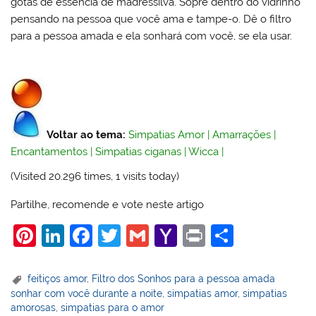
gotas de essência de madressilva. Sopre dentro do vidrinho
pensando na pessoa que você ama e tampe-o. Dê o filtro
para a pessoa amada e ela sonhará com você, se ela usar.
Voltar ao tema:
Simpatias Amor
|
Amarrações
|
Encantamentos
|
Simpatias ciganas
|
Wicca
|
(Visited 20.296 times, 1 visits today)
Partilhe, recomende e vote neste artigo
Pi
Li
F
T
G
Y
Pr
S
nt
n
a
w
m
a
in
h
er
k
c
itt
ai
h
t
ar
feitiços amor
,
Filtro dos Sonhos para a pessoa amada
sonhar com você durante a noite
,
simpatias amor
,
simpatias
e
e
e
er
l
o
e
amorosas
,
simpatias para o amor