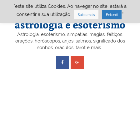
Skip
"este site utiliza Cookies. Ao navegar no site, estará a
to
content
Portal A&E – Portal
consentir a sua utilização.
.
."
Saiba mais
Entendi
astrologia e esoterismo
Astrologia, esoterismo, simpatias, magias, feitiços,
orações, horóscopos, anjos, salmos, significado dos
sonhos, oráculos, tarot e mais…