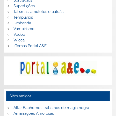
Sortilégios
Supertições
Talismãs, amuletos e patuás
Templarios
Umbanda
Vampirismo
Vodoo
Wicca
zTemas Portal A&E
Sites amigos
Altar Baphomet, trabalhos de magia negra
Amarrações Amorosas