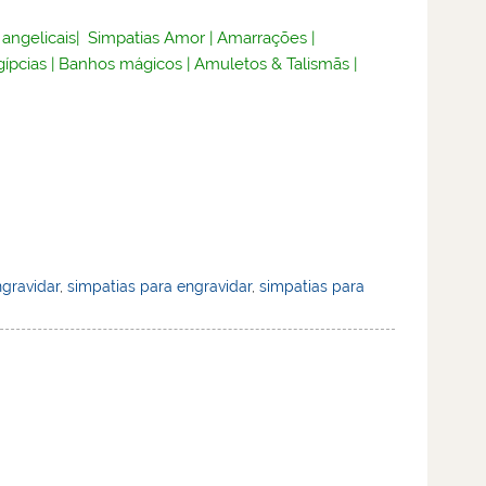
 angelicais
|
Simpatias Amor
|
Amarrações
|
gípcias
|
Banhos mágicos
|
Amuletos & Talismãs
|
ngravidar
,
simpatias para engravidar
,
simpatias para