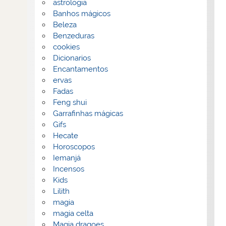
astrologia
Banhos mágicos
Beleza
Benzeduras
cookies
Dicionarios
Encantamentos
ervas
Fadas
Feng shui
Garrafinhas mágicas
Gifs
Hecate
Horoscopos
Iemanjá
Incensos
Kids
Lilith
magia
magia celta
Magia dragoes