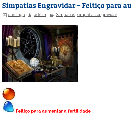
Simpatias Engravidar – Feitiço para a
domingo
admin
Simpatias
,
simpatias engravidar
Feitiço para aumentar a fertilidade