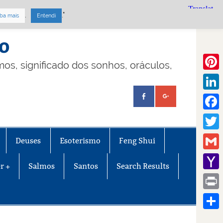
.
."
ba mais
Entendi
mo
lmos, significado dos sonhos, oráculos,
Pinte
Linke
Face
Twitt
Deuses
Esoterismo
Feng Shui
Gmail
r +
Salmos
Santos
Search Results
Yaho
Mail
Print
Share