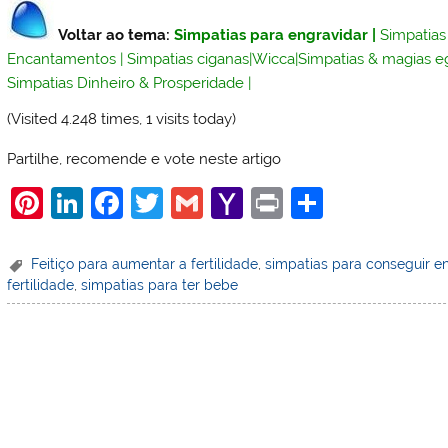
Voltar ao tema:
Simpatias para engravidar
|
Simpatias
Encantamentos
|
Simpatias ciganas
|
Wicca
|
Simpatias & magias e
Simpatias Dinheiro & Prosperidade
|
(Visited 4.248 times, 1 visits today)
Partilhe, recomende e vote neste artigo
Pi
Li
F
T
G
Y
Pr
S
nt
n
a
w
m
a
in
h
er
k
c
itt
ai
h
t
ar
Feitiço para aumentar a fertilidade
,
simpatias para conseguir e
fertilidade
,
simpatias para ter bebe
e
e
e
er
l
o
e
st
dI
b
o
n
o
M
o
ai
k
l