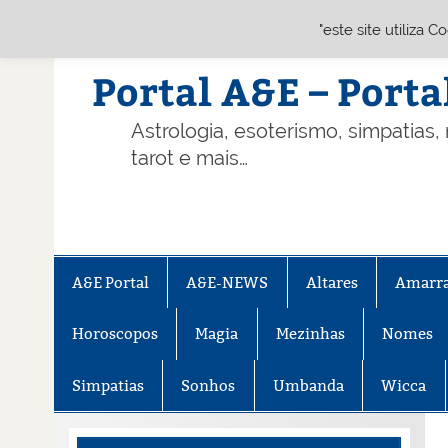
"este site utiliza 
Skip
to
content
Portal A&E – Porta
Astrologia, esoterismo, simpatias,
tarot e mais…
A&E Portal
A&E-NEWS
Altares
Amarr
Horoscopos
Magia
Mezinhas
Nomes
Simpatias
Sonhos
Umbanda
Wicca