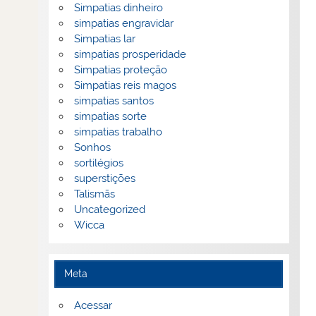
Simpatias dinheiro
simpatias engravidar
Simpatias lar
simpatias prosperidade
Simpatias proteção
Simpatias reis magos
simpatias santos
simpatias sorte
simpatias trabalho
Sonhos
sortilégios
superstições
Talismãs
Uncategorized
Wicca
Meta
Acessar