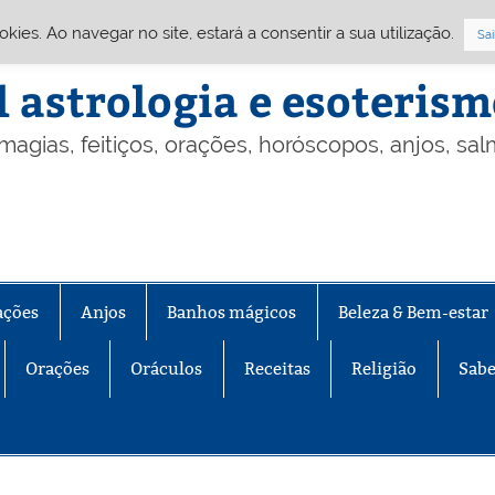
Cookies. Ao navegar no site, estará a consentir a sua utilização.
Sai
l astrologia e esoteris
 magias, feitiços, orações, horóscopos, anjos, sa
ações
Anjos
Banhos mágicos
Beleza & Bem-estar
Orações
Oráculos
Receitas
Religião
Sabe