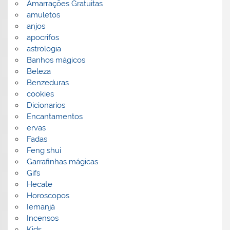
Amarrações Gratuitas
amuletos
anjos
apocrifos
astrologia
Banhos mágicos
Beleza
Benzeduras
cookies
Dicionarios
Encantamentos
ervas
Fadas
Feng shui
Garrafinhas mágicas
Gifs
Hecate
Horoscopos
Iemanjá
Incensos
Kids