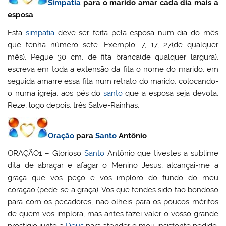
Simpatia
para o marido amar cada dia mais a
esposa
Esta
simpatia
deve ser feita pela esposa num dia do mês
que tenha número sete. Exemplo: 7, 17, 27(de qualquer
mês). Pegue 30 cm. de fita branca(de qualquer largura),
escreva em toda a extensão da fita o nome do marido, em
seguida amarre essa fita num retrato do marido, colocando-
o numa igreja, aos pés do
santo
que a esposa seja devota.
Reze, logo depois, três Salve-Rainhas.
Oração
para
Santo
Antônio
ORAÇÃO1 – Glorioso
Santo
Antônio que tivestes a sublime
dita de abraçar e afagar o Menino Jesus, alcançai-me a
graça que vos peço e vos imploro do fundo do meu
coração (pede-se a graça). Vós que tendes sido tão bondoso
para com os pecadores, não olheis para os poucos méritos
de quem vos implora, mas antes fazei valer o vosso grande