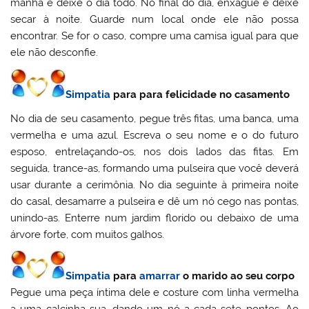
manhã e deixe o dia todo. No final do dia, enxágüe e deixe
secar à noite. Guarde num local onde ele não possa
encontrar. Se for o caso, compre uma camisa igual para que
ele não desconfie.
Simpatia
para para felicidade no casamento
No dia de seu casamento, pegue três fitas, uma banca, uma
vermelha e uma azul. Escreva o seu nome e o do futuro
esposo, entrelaçando-os, nos dois lados das fitas. Em
seguida, trance-as, formando uma pulseira que você deverá
usar durante a cerimônia. No dia seguinte à primeira noite
do casal, desamarre a pulseira e dê um nó cego nas pontas,
unindo-as. Enterre num jardim florido ou debaixo de uma
árvore forte, com muitos galhos.
Simpatia
para
amarrar
o marido ao seu corpo
Pegue uma peça íntima dele e costure com linha vermelha