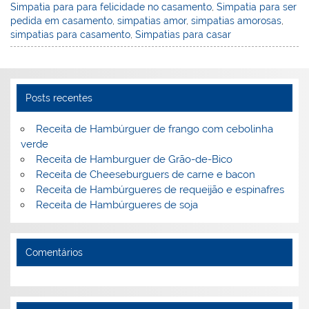
Simpatia para para felicidade no casamento
,
Simpatia para ser
n
o
M
pedida em casamento
,
simpatias amor
,
simpatias amorosas
,
o
ai
simpatias para casamento
,
Simpatias para casar
k
l
Posts recentes
Receita de Hambúrguer de frango com cebolinha
verde
Receita de Hamburguer de Grão-de-Bico
Receita de Cheeseburguers de carne e bacon
Receita de Hambúrgueres de requeijão e espinafres
Receita de Hambúrgueres de soja
Comentários