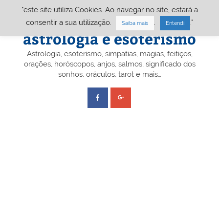
Skip
"este site utiliza Cookies. Ao navegar no site, estará a
to
content
Portal A&E – Portal
consentir a sua utilização.
.
."
Saiba mais
Entendi
astrologia e esoterismo
Astrologia, esoterismo, simpatias, magias, feitiços,
orações, horóscopos, anjos, salmos, significado dos
sonhos, oráculos, tarot e mais…