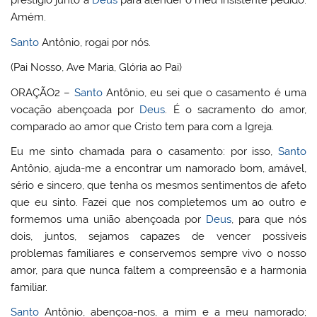
prestígio junto a
Deus
para atender o meu insistente pedido.
Amém.
Santo
Antônio, rogai por nós.
(Pai Nosso, Ave Maria, Glória ao Pai)
ORAÇÃO2 –
Santo
Antônio, eu sei que o casamento é uma
vocação abençoada por
Deus
. É o sacramento do amor,
comparado ao amor que Cristo tem para com a Igreja.
Eu me sinto chamada para o casamento: por isso,
Santo
Antônio, ajuda-me a encontrar um namorado bom, amável,
sério e sincero, que tenha os mesmos sentimentos de afeto
que eu sinto. Fazei que nos completemos um ao outro e
formemos uma união abençoada por
Deus
, para que nós
dois, juntos, sejamos capazes de vencer possíveis
problemas familiares e conservemos sempre vivo o nosso
amor, para que nunca faltem a compreensão e a harmonia
familiar.
Santo
Antônio, abençoa-nos, a mim e a meu namorado;