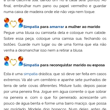
a uma calcinha sua, dando um nó a cada sete pontos. Ao
final, embrulhar num pano ou papel vermelho e guardar
numa caixa de madeira onde ele não veja nem toque.
Simpatia
para
amarrar
a mulher ao marido
Pegue uma blusa ou camiseta dela e coloque num cabide.
Sobre essa peça, coloque uma camisa sua, fechando os
botões. Guarde num lugar ou de uma forma que ela não
venha a desmanchar isso nem a retirar a blusa.
Simpatia
para reconquistar marido ou esposa
Esta é uma
simpatia
drástica, que só deve ser feita em casos
extremos. Vá até um cemitério e apanhe sete punhados de
terra de sete covas diferentes. Misture tudo, depois passe
por uma peneira fina. Jogue em água corrente o que sobrar
na peneira e, com o que foi peneirado, acrescente um
pouco de água benta e forme uma barro maciço, que possa
ser moldado. Modele dois bonecos. Num deles, antes de