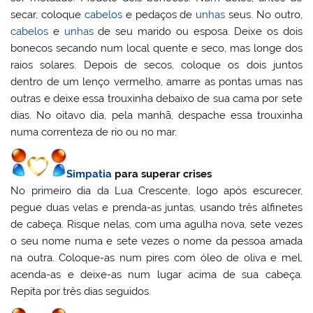
secar, coloque
cabelos
e pedaços de
unhas
seus. No outro,
cabelos
e
unhas
de seu marido ou esposa. Deixe os dois
bonecos secando num local quente e seco, mas longe dos
raios solares. Depois de secos, coloque os dois juntos
dentro de um lenço vermelho, amarre as pontas umas nas
outras e deixe essa trouxinha debaixo de sua cama por sete
dias. No oitavo dia, pela manhã, despache essa trouxinha
numa correnteza de rio ou no mar.
Simpatia
para superar crises
No primeiro dia da Lua Crescente, logo após escurecer,
pegue duas velas e prenda-as juntas, usando três alfinetes
de cabeça. Risque nelas, com uma agulha nova, sete vezes
o seu nome numa e sete vezes o nome da pessoa amada
na outra. Coloque-as num pires com óleo de oliva e mel,
acenda-as e deixe-as num lugar acima de sua cabeça.
Repita por três dias seguidos.