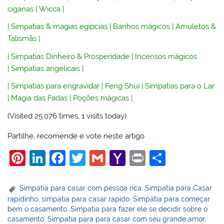
ciganas
|
Wicca
|
|
Simpatias & magias egípcias
|
Banhos mágicos
|
Amuletos &
Talismãs
|
|
Simpatias Dinheiro & Prosperidade
|
Incensos mágicos
|
Simpatias angelicais
|
|
Simpatias para engravidar
|
Feng Shui
|
Simpatias para o Lar
|
Magia das Fadas
|
Poções mágicas
|
(Visited 25.076 times, 1 visits today)
Partilhe, recomende e vote neste artigo
Pi
Li
F
T
G
Y
Pr
S
nt
n
a
w
m
a
in
h
er
k
c
itt
ai
h
t
ar
Simpatia para casar com pessoa rica
,
Simpatia para Casar
rapidinho
,
simpatia para casar rapido
,
Simpatia para começar
e
e
e
er
l
o
e
bem o casamento
,
Simpatia para fazer ele se decidir sobre o
st
dI
b
o
casamento
,
Simpatia para para casar com seu grande amor
,