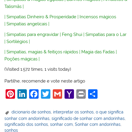
Talismãs
|
|
Simpatias Dinheiro & Prosperidade
|
Incensos mágicos
|
Simpatias angelicais
|
|
Simpatias para engravidar
|
Feng Shui
|
Simpatias para o Lar
|
Sortilégios
|
|
Simpatias, magias & feitiços rápidos
|
Magia das Fadas
|
Poções mágicas
|
(Visited 1.572 times, 1 visits today)
Partilhe, recomende e vote neste artigo
Pi
Li
F
T
G
Y
Pr
S
nt
n
a
w
m
a
in
h
er
k
c
itt
ai
h
t
ar
dicionario de sonhos
,
interpretar os sonhos
,
o que significa
sonhar com andorinhas
,
significado de sonhar com andorinhas
,
e
e
e
er
l
o
e
significado dos sonhos
,
sonhar com
,
Sonhar com andorinhas
,
st
dI
b
o
sonhos