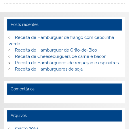
n
o
M
o
ai
k
l
Posts recentes
Receita de Hambúrguer de frango com cebolinha
verde
Receita de Hamburguer de Grão-de-Bico
Receita de Cheeseburguers de carne e bacon
Receita de Hambúrgueres de requeijão e espinafres
Receita de Hambúrgueres de soja
Comentários
Arquivos
março 2016