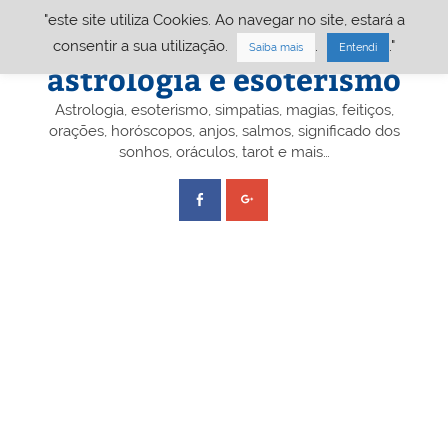
Skip
"este site utiliza Cookies. Ao navegar no site, estará a
to
content
Portal A&E – Portal
consentir a sua utilização.
.
."
Saiba mais
Entendi
astrologia e esoterismo
Astrologia, esoterismo, simpatias, magias, feitiços,
orações, horóscopos, anjos, salmos, significado dos
sonhos, oráculos, tarot e mais…