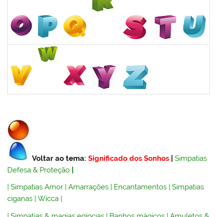
Voltar ao tema:
Significado dos Sonhos
|
Simpatias
Defesa & Proteção
|
|
Simpatias Amor
|
Amarrações
|
Encantamentos
|
Simpatias
ciganas
|
Wicca
|
|
Simpatias & magias egípcias
|
Banhos mágicos
|
Amuletos &