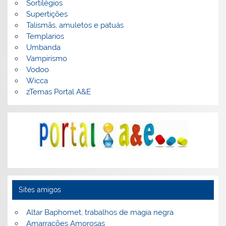
Sortilégios
Supertições
Talismãs, amuletos e patuás
Templarios
Umbanda
Vampirismo
Vodoo
Wicca
zTemas Portal A&E
Sites amigos
Altar Baphomet, trabalhos de magia negra
Amarrações Amorosas