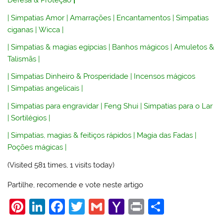
Defesa & Proteção
|
|
Simpatias Amor
|
Amarrações
|
Encantamentos
|
Simpatias
ciganas
|
Wicca
|
|
Simpatias & magias egípcias
|
Banhos mágicos
|
Amuletos &
Talismãs
|
|
Simpatias Dinheiro & Prosperidade
|
Incensos mágicos
|
Simpatias angelicais
|
|
Simpatias para engravidar
|
Feng Shui
|
Simpatias para o Lar
|
Sortilégios
|
|
Simpatias, magias & feitiços rápidos
|
Magia das Fadas
|
Poções mágicas
|
(Visited 581 times, 1 visits today)
Partilhe, recomende e vote neste artigo
Pi
Li
F
T
G
Y
Pr
S