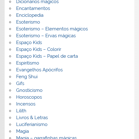
Dicionários mágicos
Encantamentos
Enciclopedia
Esoterismo
Esoterismo – Elementos mágicos
Esoterismo – Ervas mágicas
Espaço Kids
Espaço Kids – Colorir
Espaço Kids – Papel de carta
Espiritismo
Evangelhos Apócrifos
Feng Shui
Gifs
Gnosticismo
Horoscopos
Incensos
Lilith
Livros & Letras
Luciferianismo
Magia
Magia – garrafinhas mágicas