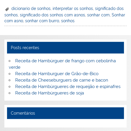
nt
n
a
w
m
a
in
h
er
k
c
itt
ai
h
t
ar
dicionario de sonhos
,
interpretar os sonhos
,
significado dos
sonhos
,
significado dos sonhos com asnos
,
sonhar com
,
Sonhar
e
e
e
er
l
o
e
com asno
,
sonhar com burro
,
sonhos
st
dI
b
o
n
o
M
o
ai
Posts recentes
k
l
Receita de Hambúrguer de frango com cebolinha
verde
Receita de Hamburguer de Grão-de-Bico
Receita de Cheeseburguers de carne e bacon
Receita de Hambúrgueres de requeijão e espinafres
Receita de Hambúrgueres de soja
Comentários