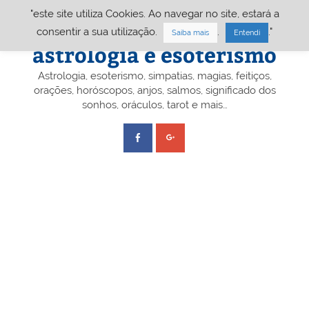
Skip
"este site utiliza Cookies. Ao navegar no site, estará a
to
content
Portal A&E – Portal
consentir a sua utilização.
.
."
Saiba mais
Entendi
astrologia e esoterismo
Astrologia, esoterismo, simpatias, magias, feitiços,
orações, horóscopos, anjos, salmos, significado dos
sonhos, oráculos, tarot e mais…