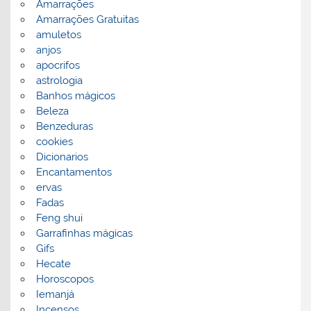
Amarrações
Amarrações Gratuitas
amuletos
anjos
apocrifos
astrologia
Banhos mágicos
Beleza
Benzeduras
cookies
Dicionarios
Encantamentos
ervas
Fadas
Feng shui
Garrafinhas mágicas
Gifs
Hecate
Horoscopos
Iemanjá
Incensos