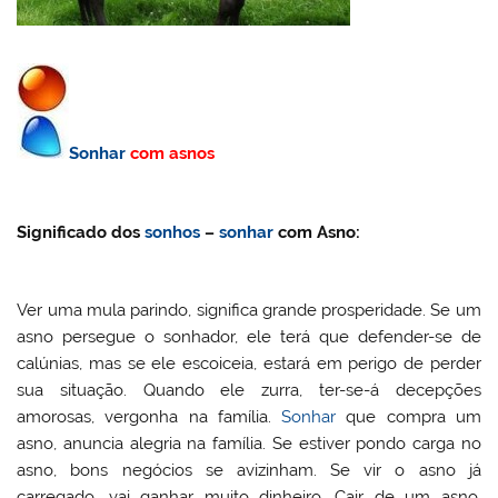
Sonhar
com asnos
Significado dos
sonhos
–
sonhar
com Asno:
Ver uma mula parindo, significa grande prosperidade. Se um
asno persegue o sonhador, ele terá que defender-se de
calúnias, mas se ele escoiceia, estará em perigo de perder
sua situação. Quando ele zurra, ter-se-á decepções
amorosas, vergonha na família.
Sonhar
que compra um
asno, anuncia alegria na família. Se estiver pondo carga no
asno, bons negócios se avizinham. Se vir o asno já
carregado, vai ganhar muito dinheiro. Cair de um asno,