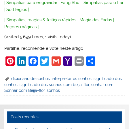
|
Simpatias para engravidar
|
Feng Shui
|
Simpatias para o Lar
|
Sortilégios
|
|
Simpatias, magias & feitiços rápidos
|
Magia das Fadas
|
Poções mágicas
|
(Visited 5.699 times, 1 visits today)
Partilhe, recomende e vote neste artigo
Pi
Li
F
T
G
Y
Pr
S
nt
n
a
w
m
a
in
h
er
k
c
itt
ai
h
t
ar
dicionario de sonhos
,
interpretar os sonhos
,
significado dos
sonhos
,
significado dos sonhos com beija-flor
,
sonhar com
,
e
e
e
er
l
o
e
Sonhar com Beija-flor
,
sonhos
st
dI
b
o
n
o
M
o
ai
Posts recentes
k
l