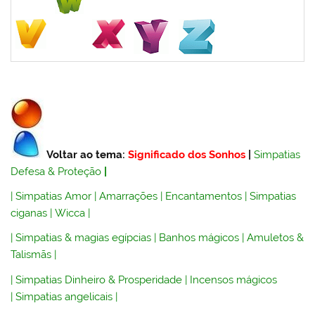
Voltar ao tema:
Significado dos Sonhos
|
Simpatias
Defesa & Proteção
|
|
Simpatias Amor
|
Amarrações
|
Encantamentos
|
Simpatias
ciganas
|
Wicca
|
|
Simpatias & magias egípcias
|
Banhos mágicos
|
Amuletos &
Talismãs
|
|
Simpatias Dinheiro & Prosperidade
|
Incensos mágicos
|
Simpatias angelicais
|