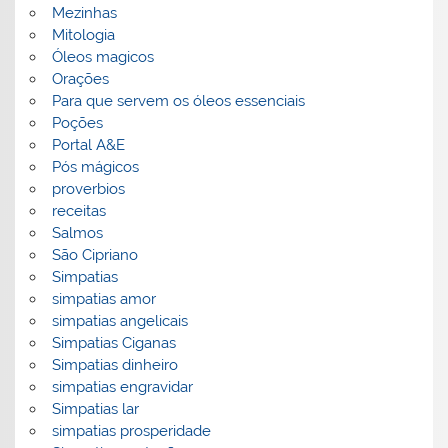
Mezinhas
Mitologia
Óleos magicos
Orações
Para que servem os óleos essenciais
Poções
Portal A&E
Pós mágicos
proverbios
receitas
Salmos
São Cipriano
Simpatias
simpatias amor
simpatias angelicais
Simpatias Ciganas
Simpatias dinheiro
simpatias engravidar
Simpatias lar
simpatias prosperidade