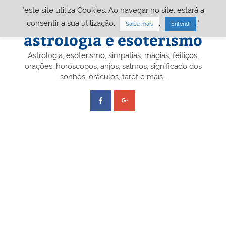
Skip
"este site utiliza Cookies. Ao navegar no site, estará a
to
content
Portal A&E – Portal
consentir a sua utilização.
.
."
Saiba mais
Entendi
astrologia e esoterismo
Astrologia, esoterismo, simpatias, magias, feitiços,
orações, horóscopos, anjos, salmos, significado dos
sonhos, oráculos, tarot e mais…