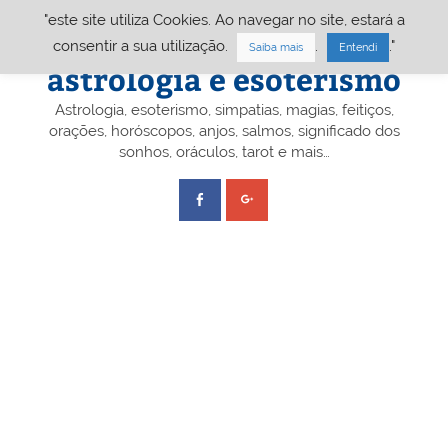
Skip
"este site utiliza Cookies. Ao navegar no site, estará a
to
content
Portal A&E – Portal
consentir a sua utilização.
.
."
Saiba mais
Entendi
astrologia e esoterismo
Astrologia, esoterismo, simpatias, magias, feitiços,
orações, horóscopos, anjos, salmos, significado dos
sonhos, oráculos, tarot e mais…