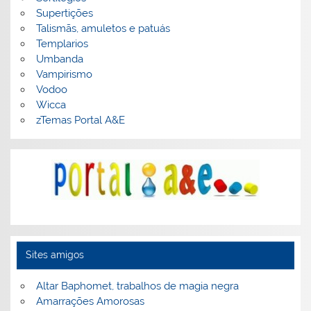
Supertições
Talismãs, amuletos e patuás
Templarios
Umbanda
Vampirismo
Vodoo
Wicca
zTemas Portal A&E
Sites amigos
Altar Baphomet, trabalhos de magia negra
Amarrações Amorosas