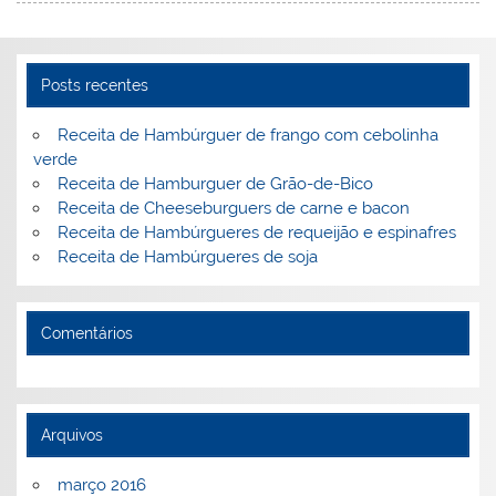
st
dI
b
o
n
o
M
o
ai
Posts recentes
k
l
Receita de Hambúrguer de frango com cebolinha
verde
Receita de Hamburguer de Grão-de-Bico
Receita de Cheeseburguers de carne e bacon
Receita de Hambúrgueres de requeijão e espinafres
Receita de Hambúrgueres de soja
Comentários
Arquivos
março 2016