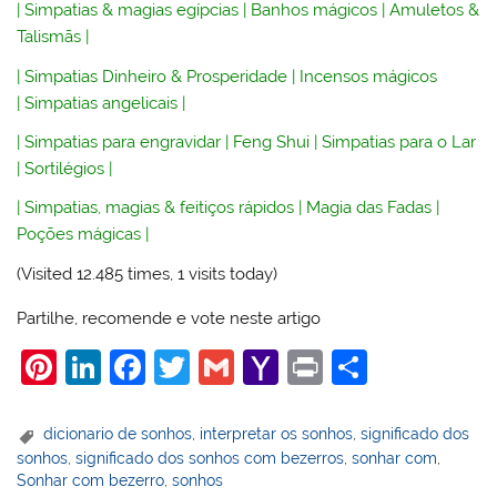
|
Simpatias & magias egípcias
|
Banhos mágicos
|
Amuletos &
Talismãs
|
|
Simpatias Dinheiro & Prosperidade
|
Incensos mágicos
|
Simpatias angelicais
|
|
Simpatias para engravidar
|
Feng Shui
|
Simpatias para o Lar
|
Sortilégios
|
|
Simpatias, magias & feitiços rápidos
|
Magia das Fadas
|
Poções mágicas
|
(Visited 12.485 times, 1 visits today)
Partilhe, recomende e vote neste artigo
Pi
Li
F
T
G
Y
Pr
S
nt
n
a
w
m
a
in
h
er
k
c
itt
ai
h
t
ar
dicionario de sonhos
,
interpretar os sonhos
,
significado dos
sonhos
,
significado dos sonhos com bezerros
,
sonhar com
,
e
e
e
er
l
o
e
Sonhar com bezerro
,
sonhos