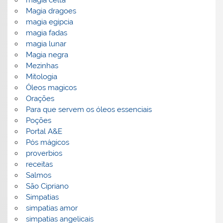
Magia dragoes
magia egipcia
magia fadas
magia lunar
Magia negra
Mezinhas
Mitologia
Óleos magicos
Orações
Para que servem os óleos essenciais
Poções
Portal A&E
Pós mágicos
proverbios
receitas
Salmos
São Cipriano
Simpatias
simpatias amor
simpatias angelicais