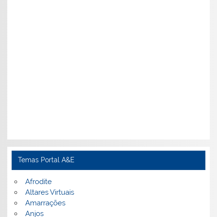
Temas Portal A&E
Afrodite
Altares Virtuais
Amarrações
Anjos