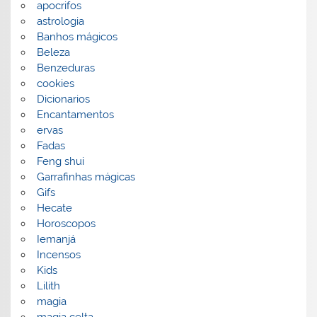
apocrifos
astrologia
Banhos mágicos
Beleza
Benzeduras
cookies
Dicionarios
Encantamentos
ervas
Fadas
Feng shui
Garrafinhas mágicas
Gifs
Hecate
Horoscopos
Iemanjá
Incensos
Kids
Lilith
magia
magia celta