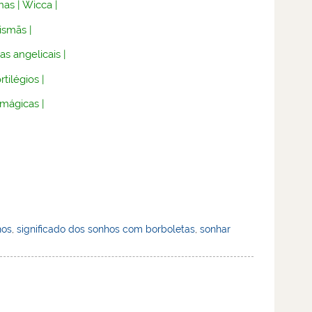
nas
|
Wicca
|
lismãs
|
as angelicais
|
rtilégios
|
 mágicas
|
hos
,
significado dos sonhos com borboletas
,
sonhar