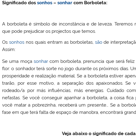
Significado dos
sonhos
–
sonhar
com Borboleta:
A borboleta é símbolo de inconstância e de leveza. Teremos
que pode prejudicar os projectos que temos.
Os
sonhos
nos quais entram as borboletas,
são
de interpretaç
Assim:
Se uma moça
sonhar
com borboleta, prenuncia que será fel
flor: o sonhador terá sorte no jogo durante os próximos dias. Um
prosperidade e realização material. Se a borboleta estiver apena
trarão, por esse motivo, a separação dos apaixonados. Se v
rodeado/a por más influências, más energias. Cuidado com
nefastas. Se você conseguir apanhar a borboleta, a coisa fica p
você matar a pobrezinha, receberá um presente… Se a borbol
fase em que terá falta de espaço de manobra, encontrará grand
Veja abaixo o significado de cad