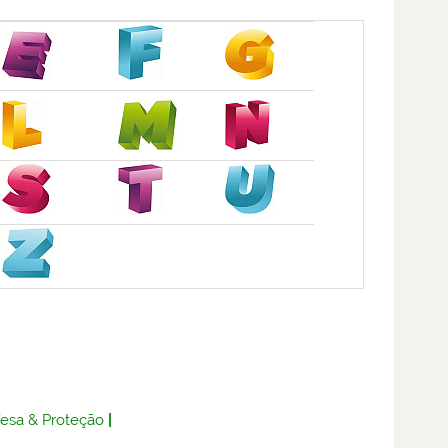
fesa & Proteção
|