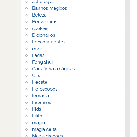
astrologia
Banhos mágicos
Beleza
Benzeduras
cookies
Dicionarios
Encantamentos
ervas
Fadas
Feng shui
Garrafinhas mágicas
Gifs
Hecate
Horoscopos
Iemanjá
Incensos
Kids
Lilith
magia
magia celta
Magia dragoes