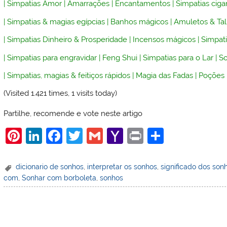
|
Simpatias Amor
|
Amarrações
|
Encantamentos
|
Simpatias ciga
|
Simpatias & magias egípcias
|
Banhos mágicos
|
Amuletos & Ta
|
Simpatias Dinheiro & Prosperidade
|
Incensos mágicos
|
Simpati
|
Simpatias para engravidar
|
Feng Shui
|
Simpatias para o Lar
|
So
|
Simpatias, magias & feitiços rápidos
|
Magia das Fadas
|
Poções
(Visited 1.421 times, 1 visits today)
Partilhe, recomende e vote neste artigo
Pi
Li
F
T
G
Y
Pr
S
nt
n
a
w
m
a
in
h
er
k
c
itt
ai
h
t
ar
dicionario de sonhos
,
interpretar os sonhos
,
significado dos son
com
,
Sonhar com borboleta
,
sonhos
e
e
e
er
l
o
e
st
dI
b
o
n
o
M