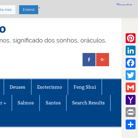
.
."
ba mais
Entendi
mo
lmos, significado dos sonhos, oráculos,
Pinte
Linke
Face
Twitt
Deuses
Esoterismo
Feng Shui
Gmail
r +
Salmos
Santos
Search Results
Yaho
Mail
Print
Share