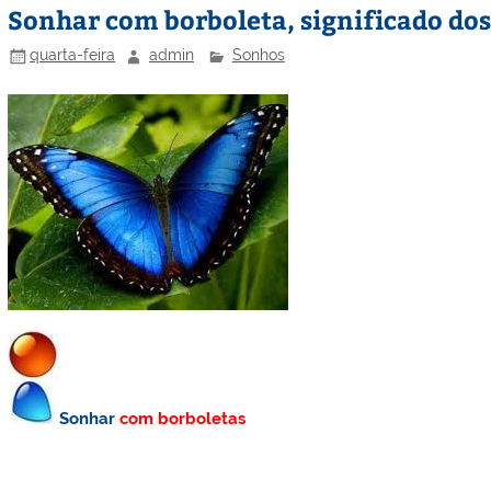
Sonhar com borboleta, significado do
quarta-feira
admin
Sonhos
Sonhar
com borboletas