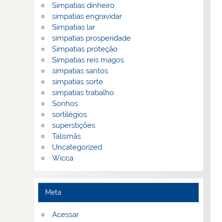
Simpatias dinheiro
simpatias engravidar
Simpatias lar
simpatias prosperidade
Simpatias proteção
Simpatias reis magos
simpatias santos
simpatias sorte
simpatias trabalho
Sonhos
sortilégios
superstições
Talismãs
Uncategorized
Wicca
Meta
Acessar