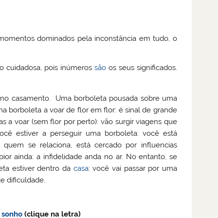
 momentos dominados pela inconstância em tudo, o
ão cuidadosa, pois inúmeros
são
os seus significados.
iz no casamento. Uma borboleta pousada sobre uma
a borboleta a voar de flor em flor: é sinal de grande
s a voar (sem flor por perto): vão surgir viagens que
ocê estiver a perseguir uma borboleta: você está
 quem se relaciona, está cercado por influencias
ior ainda: a infidelidade anda no ar. No entanto, se
eta estiver dentro da
casa
: você vai passar por uma
e dificuldade.
a
sonho
(clique na letra)