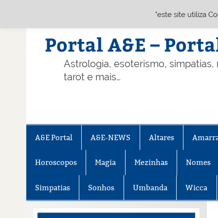
"este site utiliza 
Skip
to
content
Portal A&E – Porta
Astrologia, esoterismo, simpatias,
tarot e mais…
A&E Portal
A&E-NEWS
Altares
Amarr
Horoscopos
Magia
Mezinhas
Nomes
Simpatias
Sonhos
Umbanda
Wicca