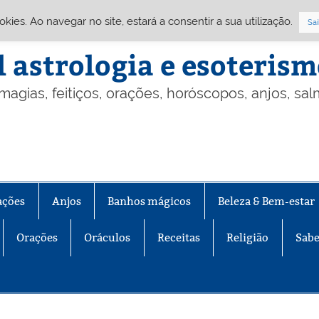
Cookies. Ao navegar no site, estará a consentir a sua utilização.
Sai
l astrologia e esoteris
 magias, feitiços, orações, horóscopos, anjos, sa
ações
Anjos
Banhos mágicos
Beleza & Bem-estar
Orações
Oráculos
Receitas
Religião
Sabe