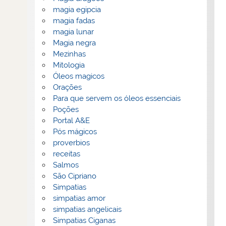
magia egipcia
magia fadas
magia lunar
Magia negra
Mezinhas
Mitologia
Óleos magicos
Orações
Para que servem os óleos essenciais
Poções
Portal A&E
Pós mágicos
proverbios
receitas
Salmos
São Cipriano
Simpatias
simpatias amor
simpatias angelicais
Simpatias Ciganas