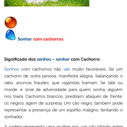
Sonhar
com cachorros
Significado dos
sonhos
–
sonhar
com Cachorro:
Sonhos
com cachorros não
são
muito favoráveis. Se um
cachorro de outra pessoa, manifesta alegria, balançando o
rabo, anuncia fraudes, que vigaristas tramam. Se late ou
morde, é sinal de adversidade para quem sonha, alguém
nos trairá. Cachorros brancos, predizem ataques de frente;
os negros, agem de surpresa. Um cão negro, também pode
representar a presença de um espírito maligno, tentando o
sonhador.
A cadela representa uma mulher má, um cão latindo entre