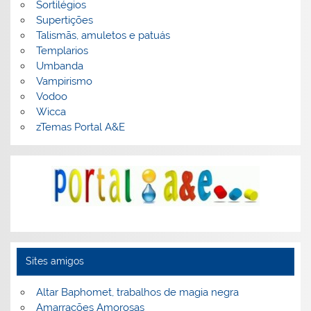
Sortilégios
Supertições
Talismãs, amuletos e patuás
Templarios
Umbanda
Vampirismo
Vodoo
Wicca
zTemas Portal A&E
Sites amigos
Altar Baphomet, trabalhos de magia negra
Amarrações Amorosas