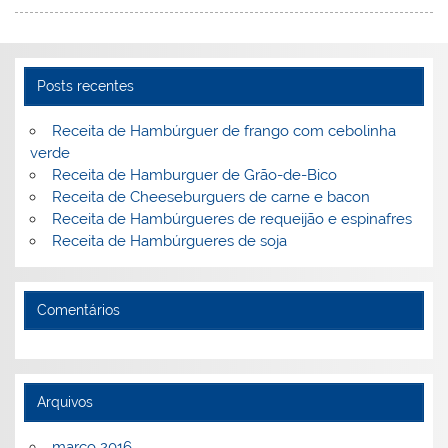
st
dI
b
o
n
o
M
o
ai
Posts recentes
k
l
Receita de Hambúrguer de frango com cebolinha
verde
Receita de Hamburguer de Grão-de-Bico
Receita de Cheeseburguers de carne e bacon
Receita de Hambúrgueres de requeijão e espinafres
Receita de Hambúrgueres de soja
Comentários
Arquivos
março 2016