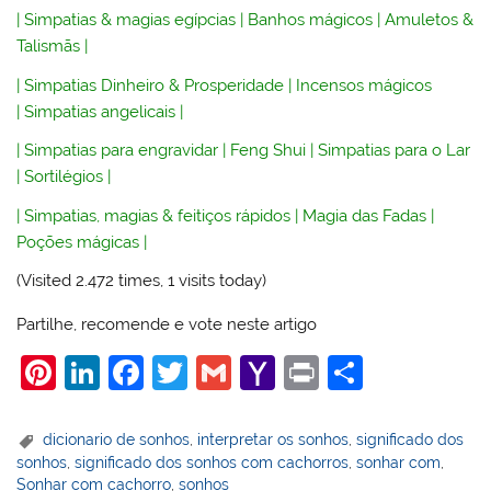
|
Simpatias & magias egípcias
|
Banhos mágicos
|
Amuletos &
Talismãs
|
|
Simpatias Dinheiro & Prosperidade
|
Incensos mágicos
|
Simpatias angelicais
|
|
Simpatias para engravidar
|
Feng Shui
|
Simpatias para o Lar
|
Sortilégios
|
|
Simpatias, magias & feitiços rápidos
|
Magia das Fadas
|
Poções mágicas
|
(Visited 2.472 times, 1 visits today)
Partilhe, recomende e vote neste artigo
Pi
Li
F
T
G
Y
Pr
S
nt
n
a
w
m
a
in
h
er
k
c
itt
ai
h
t
ar
dicionario de sonhos
,
interpretar os sonhos
,
significado dos
sonhos
,
significado dos sonhos com cachorros
,
sonhar com
,
e
e
e
er
l
o
e
Sonhar com cachorro
,
sonhos