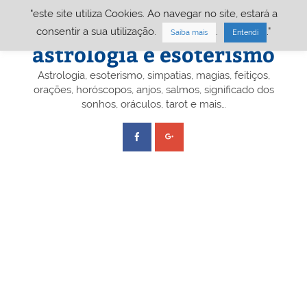
Skip
"este site utiliza Cookies. Ao navegar no site, estará a
to
content
Portal A&E – Portal
consentir a sua utilização.
.
."
Saiba mais
Entendi
astrologia e esoterismo
Astrologia, esoterismo, simpatias, magias, feitiços,
orações, horóscopos, anjos, salmos, significado dos
sonhos, oráculos, tarot e mais…