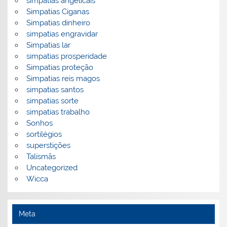
simpatias angelicais
Simpatias Ciganas
Simpatias dinheiro
simpatias engravidar
Simpatias lar
simpatias prosperidade
Simpatias proteção
Simpatias reis magos
simpatias santos
simpatias sorte
simpatias trabalho
Sonhos
sortilégios
superstições
Talismãs
Uncategorized
Wicca
Meta