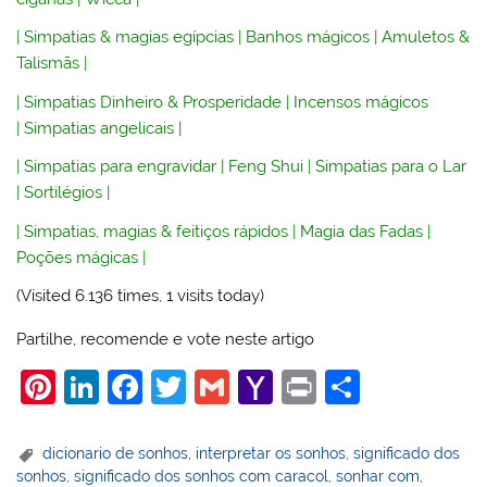
|
Simpatias & magias egípcias
|
Banhos mágicos
|
Amuletos &
Talismãs
|
|
Simpatias Dinheiro & Prosperidade
|
Incensos mágicos
|
Simpatias angelicais
|
|
Simpatias para engravidar
|
Feng Shui
|
Simpatias para o Lar
|
Sortilégios
|
|
Simpatias, magias & feitiços rápidos
|
Magia das Fadas
|
Poções mágicas
|
(Visited 6.136 times, 1 visits today)
Partilhe, recomende e vote neste artigo
Pi
Li
F
T
G
Y
Pr
S
nt
n
a
w
m
a
in
h
er
k
c
itt
ai
h
t
ar
dicionario de sonhos
,
interpretar os sonhos
,
significado dos
sonhos
,
significado dos sonhos com caracol
,
sonhar com
,