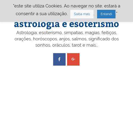
Skip
"este site utiliza Cookies. Ao navegar no site, estará a
to
content
Portal A&E – Portal
consentir a sua utilização.
.
."
Saiba mais
Entendi
astrologia e esoterismo
Astrologia, esoterismo, simpatias, magias, feitiços,
orações, horóscopos, anjos, salmos, significado dos
sonhos, oráculos, tarot e mais…