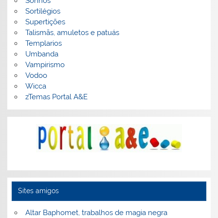
Sonhos
Sortilégios
Supertições
Talismãs, amuletos e patuás
Templarios
Umbanda
Vampirismo
Vodoo
Wicca
zTemas Portal A&E
Sites amigos
Altar Baphomet, trabalhos de magia negra