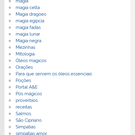
magia
magia celta
Magia dragoes
magia egipcia
magia fadas
magia lunar
Magia negra
Mezinhas
Mitologia
Óleos magicos
Orações
Para que servem os óleos essenciais
Poções
Portal A&E
Pós mágicos
proverbios
receitas
Salmos
São Cipriano
Simpatias
simpatias amor