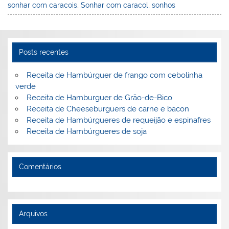
e
e
e
er
l
o
e
sonhar com caracois
,
Sonhar com caracol
,
sonhos
st
dI
b
o
n
o
M
o
ai
Posts recentes
k
l
Receita de Hambúrguer de frango com cebolinha
verde
Receita de Hamburguer de Grão-de-Bico
Receita de Cheeseburguers de carne e bacon
Receita de Hambúrgueres de requeijão e espinafres
Receita de Hambúrgueres de soja
Comentários
Arquivos