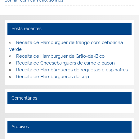
Sonhar com carneiro
,
sonhos
st
dI
b
o
n
o
M
o
ai
Posts recentes
k
l
Receita de Hambúrguer de frango com cebolinha
verde
Receita de Hamburguer de Grão-de-Bico
Receita de Cheeseburguers de carne e bacon
Receita de Hambúrgueres de requeijão e espinafres
Receita de Hambúrgueres de soja
Comentários
Arquivos