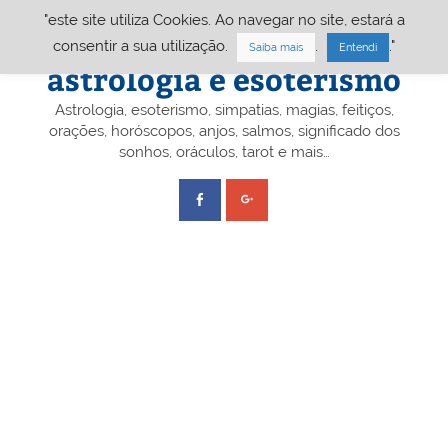
Skip
"este site utiliza Cookies. Ao navegar no site, estará a
to
content
Portal A&E – Portal
consentir a sua utilização.
.
."
Saiba mais
Entendi
astrologia e esoterismo
Astrologia, esoterismo, simpatias, magias, feitiços,
orações, horóscopos, anjos, salmos, significado dos
sonhos, oráculos, tarot e mais…