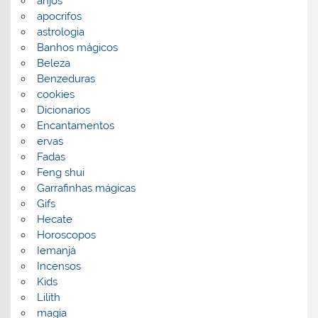
anjos
apocrifos
astrologia
Banhos mágicos
Beleza
Benzeduras
cookies
Dicionarios
Encantamentos
ervas
Fadas
Feng shui
Garrafinhas mágicas
Gifs
Hecate
Horoscopos
Iemanjá
Incensos
Kids
Lilith
magia