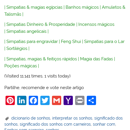
|
Simpatias & magias egípcias
|
Banhos mágicos
|
Amuletos &
Talismãs
|
|
Simpatias Dinheiro & Prosperidade
|
Incensos mágicos
|
Simpatias angelicais
|
|
Simpatias para engravidar
|
Feng Shui
|
Simpatias para o Lar
|
Sortilégios
|
|
Simpatias, magias & feitiços rápidos
|
Magia das Fadas
|
Poções mágicas
|
(Visited 11.141 times, 1 visits today)
Partilhe, recomende e vote neste artigo
Pi
Li
F
T
G
Y
Pr
S
nt
n
a
w
m
a
in
h
er
k
c
itt
ai
h
t
ar
dicionario de sonhos
,
interpretar os sonhos
,
significado dos
sonhos
,
significado dos sonhos com carneiros
,
sonhar com
,
e
e
e
er
l
o
e