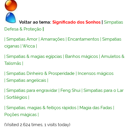
Voltar ao tema:
Significado dos Sonhos
|
Simpatias
Defesa & Proteção
|
|
Simpatias Amor
|
Amarrações
|
Encantamentos
|
Simpatias
ciganas
|
Wicca
|
|
Simpatias & magias egípcias
|
Banhos mágicos
|
Amuletos &
Talismãs
|
|
Simpatias Dinheiro & Prosperidade
|
Incensos mágicos
|
Simpatias angelicais
|
|
Simpatias para engravidar
|
Feng Shui
|
Simpatias para o Lar
|
Sortilégios
|
|
Simpatias, magias & feitiços rápidos
|
Magia das Fadas
|
Poções mágicas
|
(Visited 2.624 times, 1 visits today)