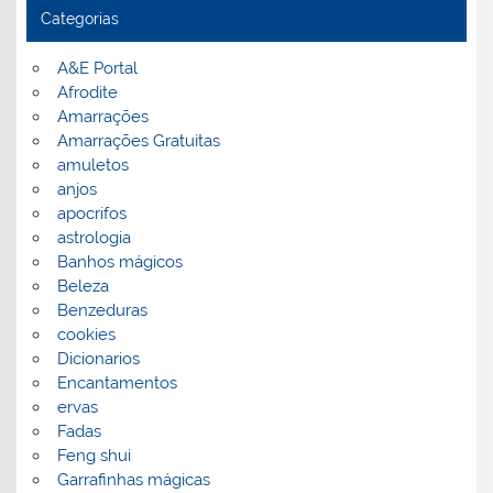
Categorias
A&E Portal
Afrodite
Amarrações
Amarrações Gratuitas
amuletos
anjos
apocrifos
astrologia
Banhos mágicos
Beleza
Benzeduras
cookies
Dicionarios
Encantamentos
ervas
Fadas
Feng shui
Garrafinhas mágicas