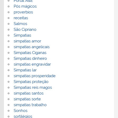
Portal A&E
Pós mágicos
proverbios
receitas
Salmos
São Cipriano
Simpatias
simpatias amor
simpatias angelicais
Simpatias Ciganas
Simpatias dinheiro
simpatias engravidar
Simpatias lar
simpatias prosperidade
Simpatias proteção
Simpatias reis magos
simpatias santos
simpatias sorte
simpatias trabalho
Sonhos
sortilégios