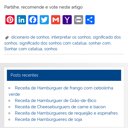
Partilhe, recomende e vote neste artigo
Pi
Li
F
T
G
Y
Pr
S
nt
n
a
w
m
a
in
h
er
k
c
itt
ai
h
t
ar
dicionario de sonhos
,
interpretar os sonhos
,
significado dos
sonhos
,
significado dos sonhos com catatua
,
sonhar com
,
e
e
e
er
l
o
e
Sonhar com catatua
,
sonhos
st
dI
b
o
n
o
M
o
ai
Posts recentes
k
l
Receita de Hambúrguer de frango com cebolinha
verde
Receita de Hamburguer de Grão-de-Bico
Receita de Cheeseburguers de carne e bacon
Receita de Hambúrgueres de requeijão e espinafres
Receita de Hambúrgueres de soja