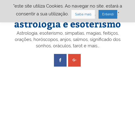
Skip
"este site utiliza Cookies. Ao navegar no site, estará a
to
content
Portal A&E – Portal
consentir a sua utilização.
.
."
Saiba mais
Entendi
astrologia e esoterismo
Astrologia, esoterismo, simpatias, magias, feitiços,
orações, horóscopos, anjos, salmos, significado dos
sonhos, oráculos, tarot e mais…