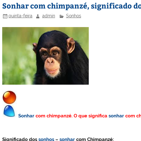
Sonhar com chimpanzé, significado d
quinta-feira
admin
Sonhos
Sonhar
com chimpanzé. O que significa
sonhar
com ch
Significado dos
sonhos
–
sonhar
com Chimpanzé: