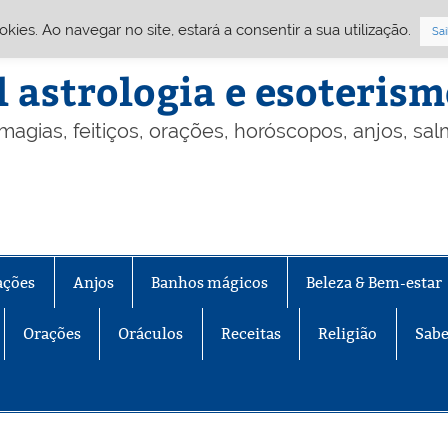
Cookies. Ao navegar no site, estará a consentir a sua utilização.
Sai
l astrologia e esoteris
 magias, feitiços, orações, horóscopos, anjos, sa
ações
Anjos
Banhos mágicos
Beleza & Bem-estar
Orações
Oráculos
Receitas
Religião
Sabe