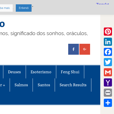
.
."
ba mais
Entendi
mo
lmos, significado dos sonhos, oráculos,
Pinte
Linke
Face
Twitt
Deuses
Esoterismo
Feng Shui
Gmail
r +
Salmos
Santos
Search Results
Yaho
Mail
Print
Share