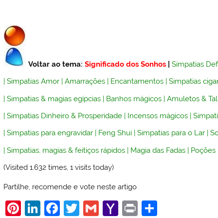
Voltar ao tema:
Significado dos Sonhos
|
Simpatias De
|
Simpatias Amor
|
Amarrações
|
Encantamentos
|
Simpatias ciga
|
Simpatias & magias egípcias
|
Banhos mágicos
|
Amuletos & Ta
|
Simpatias Dinheiro & Prosperidade
|
Incensos mágicos
|
Simpati
|
Simpatias para engravidar
|
Feng Shui
|
Simpatias para o Lar
|
So
|
Simpatias, magias & feitiços rápidos
|
Magia das Fadas
|
Poções
(Visited 1.632 times, 1 visits today)
Partilhe, recomende e vote neste artigo
Pi
Li
F
T
G
Y
Pr
S