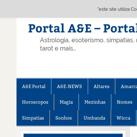
"este site utiliza 
Skip
to
content
Portal A&E – Porta
Astrologia, esoterismo, simpatias,
tarot e mais…
A&E Portal
A&E-NEWS
Altares
Amarr
Horoscopos
Magia
Mezinhas
Nomes
Simpatias
Sonhos
Umbanda
Wicca