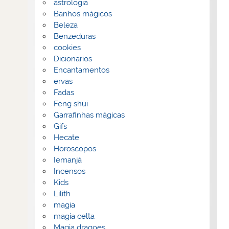
astrologia
Banhos mágicos
Beleza
Benzeduras
cookies
Dicionarios
Encantamentos
ervas
Fadas
Feng shui
Garrafinhas mágicas
Gifs
Hecate
Horoscopos
Iemanjá
Incensos
Kids
Lilith
magia
magia celta
Magia dragoes