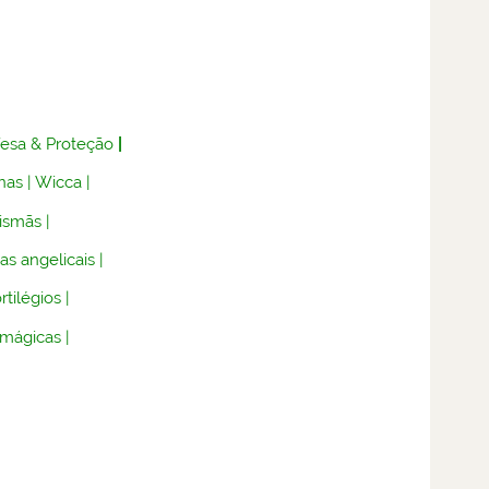
fesa & Proteção
|
nas
|
Wicca
|
lismãs
|
as angelicais
|
rtilégios
|
 mágicas
|