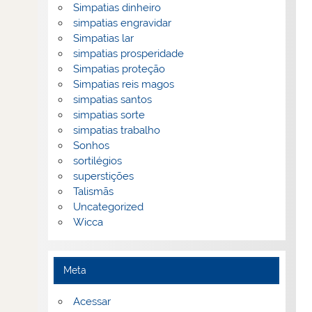
Simpatias dinheiro
simpatias engravidar
Simpatias lar
simpatias prosperidade
Simpatias proteção
Simpatias reis magos
simpatias santos
simpatias sorte
simpatias trabalho
Sonhos
sortilégios
superstições
Talismãs
Uncategorized
Wicca
Meta
Acessar