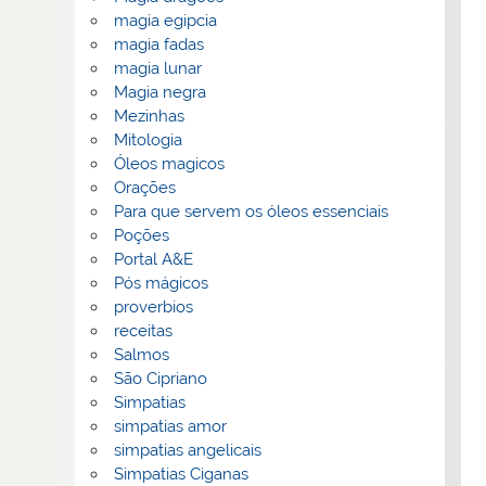
magia egipcia
magia fadas
magia lunar
Magia negra
Mezinhas
Mitologia
Óleos magicos
Orações
Para que servem os óleos essenciais
Poções
Portal A&E
Pós mágicos
proverbios
receitas
Salmos
São Cipriano
Simpatias
simpatias amor
simpatias angelicais
Simpatias Ciganas