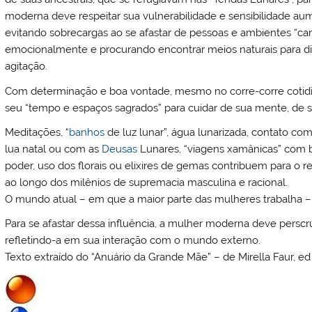
moderna deve respeitar sua vulnerabilidade e sensibilidade aum
evitando sobrecargas ao se afastar de pessoas e ambientes “c
emocionalmente e procurando encontrar meios naturais para dim
agitação.
Com determinação e boa vontade, mesmo no corre-corre cotidia
seu “tempo e espaços sagrados” para cuidar de sua mente, de se
Meditações, “
banhos
de luz lunar”, água lunarizada, contato co
lua natal ou com as
Deusas
Lunares, “viagens xamânicas” com b
poder, uso dos florais ou elixires de gemas contribuem para o 
ao longo dos milênios de supremacia masculina e racional.
O mundo atual – em que a maior parte das mulheres trabalha –
Para se afastar dessa influência, a mulher moderna deve perscru
refletindo-a em sua interação com o mundo externo.
Texto extraído do “Anuário da Grande Mãe” – de Mirella Faur, ed