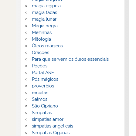
magia egipcia
magia fadas
magia lunar
Magia negra
Mezinhas
Mitologia
Óleos magicos
Orações
Para que servem os óleos essenciais
Poções
Portal A&E
Pós mágicos
proverbios
receitas
Salmos
São Cipriano
Simpatias
simpatias amor
simpatias angelicais
Simpatias Ciganas