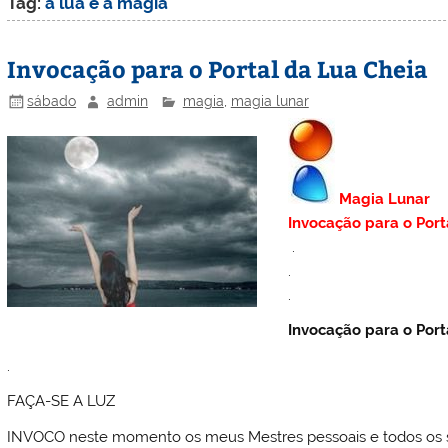
Tag:
a lua e a magia
Invocação para o Portal da Lua Cheia
sábado
admin
magia
,
magia lunar
Magia Lunar
Invocação para o Port
.
.
.
Invocação para o Port
.
FAÇA-SE A LUZ
INVOCO neste momento os meus Mestres pessoais e todos os 