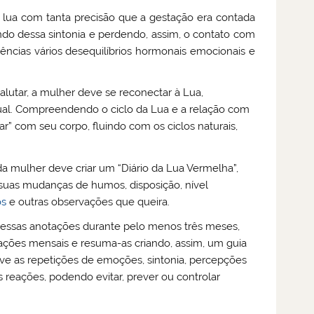
a lua com tanta precisão que a gestação era contada
ando dessa sintonia e perdendo, assim, o contato com
ências vários desequilíbrios hormonais emocionais e
salutar, a mulher deve se reconectar à Lua,
rual. Compreendendo o ciclo da Lua e a relação com
” com seu corpo, fluindo com os ciclos naturais,
a mulher deve criar um “Diário da Lua Vermelha”,
 suas mudanças de humos, disposição, nível
os
e outras observações que queira.
a essas anotações durante pelo menos três meses,
ações mensais e resuma-as criando, assim, um guia
rve as repetições de emoções, sintonia, percepções
as reações, podendo evitar, prever ou controlar