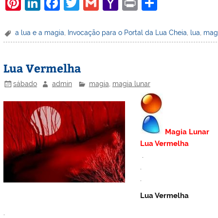
Pi
Li
F
T
G
Y
Pr
S
nt
n
a
w
m
a
in
h
er
k
c
itt
ai
h
t
ar
a lua e a magia
,
Invocação para o Portal da Lua Cheia
,
lua
,
magi
e
e
e
er
l
o
e
st
dI
b
o
Lua Vermelha
n
o
M
sábado
admin
magia
,
magia lunar
o
ai
k
l
Magia Lunar
Lua Vermelha
.
.
.
Lua Vermelha
.