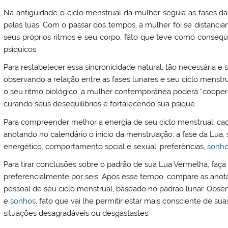
Na antigüidade o ciclo menstrual da mulher seguia as fases d
pelas luas. Com o passar dos tempos, a mulher foi se distanci
seus próprios ritmos e seu corpo, fato que teve como conseqü
psíquicos.
Para restabelecer essa sincronicidade natural, tão necessária e 
observando a relação entre as fases lunares e seu ciclo menst
o seu ritmo biológico, a mulher contemporânea poderá “cooperar
curando seus desequilíbrios e fortalecendo sua psique.
Para compreender melhor a energia de seu ciclo menstrual, cad
anotando no calendário o início da menstruação, a fase da Lua,
energético, comportamento social e sexual, preferências,
sonh
Para tirar conclusões sobre o padrão de sua Lua Vermelha, faç
preferencialmente por seis. Após esse tempo, compare as anot
pessoal de seu ciclo menstrual, baseado no padrão lunar. Obse
e
sonhos
, fato que vai lhe permitir estar mais consciente de su
situações desagradáveis ou desgastastes.