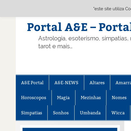
"este site utiliza 
Skip
to
content
Portal A&E – Porta
Astrologia, esoterismo, simpatias,
tarot e mais…
A&E Portal
A&E-NEWS
Altares
Amarr
Horoscopos
Magia
Mezinhas
Nomes
Simpatias
Sonhos
Umbanda
Wicca