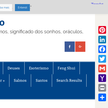
.
."
ba mais
Entendi
mo
lmos, significado dos sonhos, oráculos,
Pinte
Linke
Face
Twitt
Deuses
Esoterismo
Feng Shui
Gmail
r +
Salmos
Santos
Search Results
Yaho
Mail
Print
Share