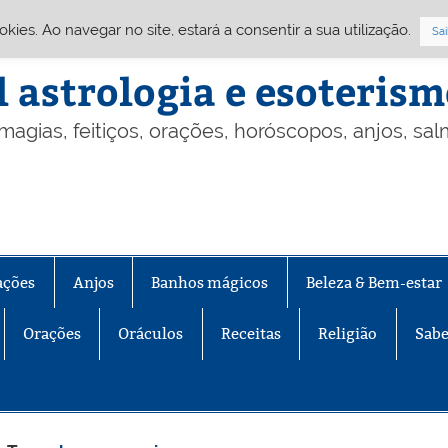
Cookies. Ao navegar no site, estará a consentir a sua utilização.
Sai
l astrologia e esoteris
 magias, feitiços, orações, horóscopos, anjos, sa
ações
Anjos
Banhos mágicos
Beleza & Bem-estar
Orações
Oráculos
Receitas
Religião
Sabe