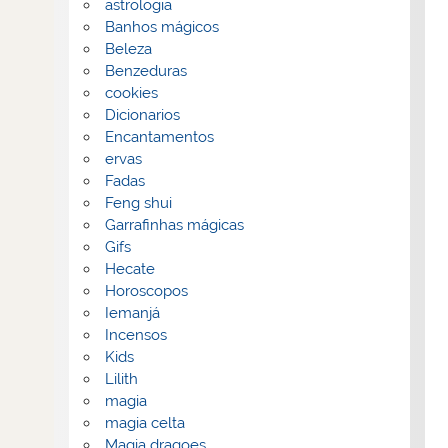
astrologia
Banhos mágicos
Beleza
Benzeduras
cookies
Dicionarios
Encantamentos
ervas
Fadas
Feng shui
Garrafinhas mágicas
Gifs
Hecate
Horoscopos
Iemanjá
Incensos
Kids
Lilith
magia
magia celta
Magia dragoes