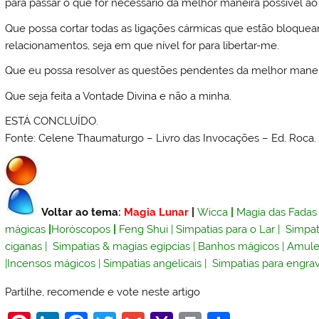
para passar o que for necessário da melhor maneira possível a
Que possa cortar todas as ligações cármicas que estão bloque
relacionamentos, seja em que nível for para libertar-me.
Que eu possa resolver as questões pendentes da melhor maneir
Que seja feita a Vontade Divina e não a minha.
ESTÁ CONCLUÍDO.
Fonte: Celene Thaumaturgo – Livro das Invocações – Ed. Roca.
Voltar ao tema:
Magia Lunar
|
Wicca
|
Magia das Fadas
mágicas
|
Horóscopos
|
Feng Shui
|
Simpatias para o Lar
|
Simpat
ciganas
|
Simpatias & magias egípcias
|
Banhos mágicos
|
Amule
|
Incensos mágicos
|
Simpatias angelicais
|
Simpatias para engrav
Partilhe, recomende e vote neste artigo