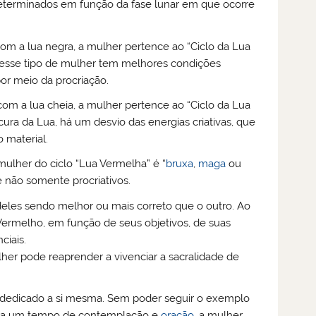
 determinados em função da fase lunar em que ocorre
om a lua negra, a mulher pertence ao “Ciclo da Lua
a, esse tipo de mulher tem melhores condições
por meio da procriação.
om a lua cheia, a mulher pertence ao “Ciclo da Lua
ura da Lua, há um desvio das energias criativas, que
 material.
mulher do ciclo “Lua Vermelha” é “
bruxa
,
maga
ou
e não somente procriativos.
eles sendo melhor ou mais correto que o outro. Ao
 Vermelho, em função de seus objetivos, de suas
ciais.
lher pode reaprender a vivenciar a sacralidade de
o dedicado a si mesma. Sem poder seguir o exemplo
 para um tempo de contemplação e
oração
, a mulher