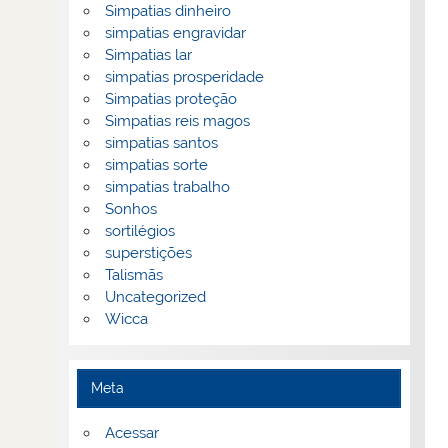
Simpatias dinheiro
simpatias engravidar
Simpatias lar
simpatias prosperidade
Simpatias proteção
Simpatias reis magos
simpatias santos
simpatias sorte
simpatias trabalho
Sonhos
sortilégios
superstições
Talismãs
Uncategorized
Wicca
Meta
Acessar