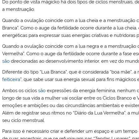
Do ponto de vista mágicko há dois tipos de ciclos menstruais,
a menstruação.
Quando a ovulação coincide com a lua cheia e a menstruação c
Branca”. Como o auge da fertilidade ocorre durante a lua chei
energéticas para expressar suas energias criativas e nutridoras 
Quando a ovulação coincide com a lua negra e a menstruação c
Vermelha”. Como o auge da fertilidade ocorre durante a fase esc
são
direcionadas ao desenvolvimento interior, em vez do mundo
Diferente do tipo “Lua Branca”, que é considerada “boa mãe”, a 
feiticeira
”, que sabe usar sua energia sexual para fins mágickos 
Ambos os ciclos
são
expressões da energia feminina, nenhum d
longo de sua vida a mulher vai oscilar entre os Ciclos Branco e
emoções e ambições ou das circunstâncias ambientais e existen
Além de registrar seus ritmos no “Diário da Lua Vermelha”, a mu
seu ciclo menstrual.
Para isso é necessário criar e defender um espaço e um temp
de suas ancestrais, que se refugiavam nas “Tendas Lunares”,