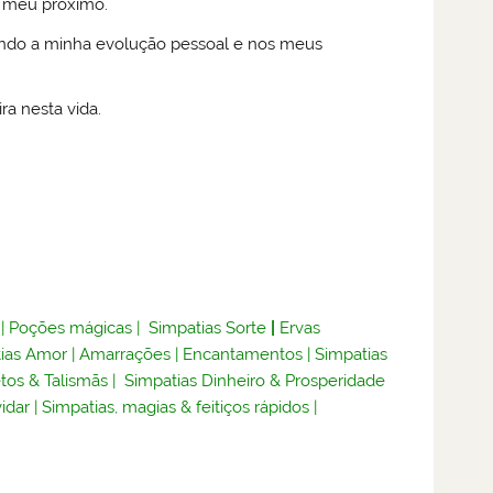
o meu próximo.
ando a minha evolução pessoal e nos meus
a nesta vida.
|
Poções mágicas
|
Simpatias Sorte
|
Ervas
ias Amor
|
Amarrações
|
Encantamentos
|
Simpatias
tos & Talismãs
|
Simpatias Dinheiro & Prosperidade
idar
|
Simpatias, magias & feitiços rápidos
|