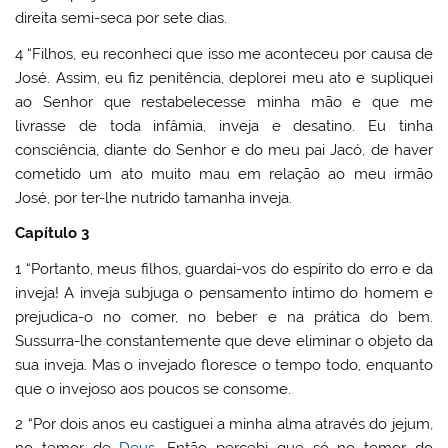
direita semi-seca por sete dias.
4 “Filhos, eu reconheci que isso me aconteceu por causa de
José. Assim, eu fiz penitência, deplorei meu ato e supliquei
ao Senhor que restabelecesse minha mão e que me
livrasse de toda infâmia, inveja e desatino. Eu tinha
consciência, diante do Senhor e do meu pai Jacó, de haver
cometido um ato muito mau em relação ao meu irmão
José, por ter-lhe nutrido tamanha inveja.
Capítulo 3
1 “Portanto, meus filhos, guardai-vos do espírito do erro e da
inveja! A inveja subjuga o pensamento íntimo do homem e
prejudica-o no comer, no beber e na prática do bem.
Sussurra-lhe constantemente que deve eliminar o objeto da
sua inveja. Mas o invejado floresce o tempo todo, enquanto
que o invejoso aos poucos se consome.
2 “Por dois anos eu castiguei a minha alma através do jejum,
no temor de
Deus
. Então percebi que só no temor do