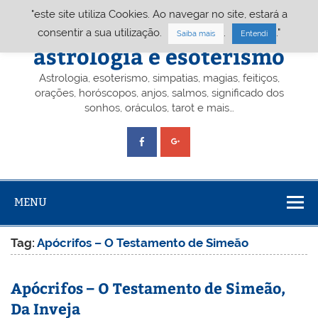
Skip
"este site utiliza Cookies. Ao navegar no site, estará a
to
content
Portal A&E – Portal
consentir a sua utilização.
.
."
Saiba mais
Entendi
astrologia e esoterismo
Astrologia, esoterismo, simpatias, magias, feitiços,
orações, horóscopos, anjos, salmos, significado dos
sonhos, oráculos, tarot e mais…
MENU
Tag:
Apócrifos – O Testamento de Simeão
Apócrifos – O Testamento de Simeão,
Da Inveja