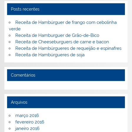
o
ai
Posts recentes
k
l
Receita de Hambúrguer de frango com cebolinha
verde
Receita de Hamburguer de Grão-de-Bico
Receita de Cheeseburguers de carne e bacon
Receita de Hambúrgueres de requeijão e espinafres
Receita de Hambúrgueres de soja
Comentários
Arquivos
março 2016
fevereiro 2016
janeiro 2016