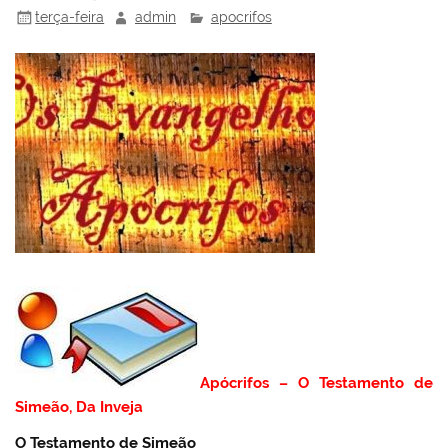
terça-feira
admin
apocrifos
Apócrifos – O Testamento de
Simeão, Da Inveja
O Testamento de Simeão