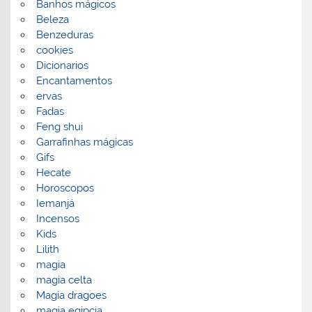
Banhos mágicos
Beleza
Benzeduras
cookies
Dicionarios
Encantamentos
ervas
Fadas
Feng shui
Garrafinhas mágicas
Gifs
Hecate
Horoscopos
Iemanjá
Incensos
Kids
Lilith
magia
magia celta
Magia dragoes
magia egipcia