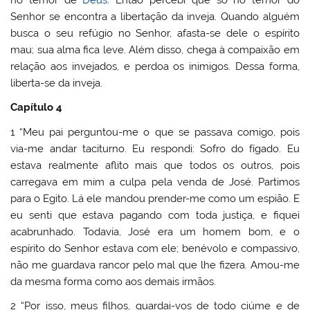
Senhor se encontra a libertação da inveja. Quando alguém
busca o seu refúgio no Senhor, afasta-se dele o espírito
mau; sua alma fica leve. Além disso, chega à compaixão em
relação aos invejados, e perdoa os inimigos. Dessa forma,
liberta-se da inveja.
Capítulo 4
1 “Meu pai perguntou-me o que se passava comigo, pois
via-me andar taciturno. Eu respondi: Sofro do fígado. Eu
estava realmente aflito mais que todos os outros, pois
carregava em mim a culpa pela venda de José. Partimos
para o Egito. Lá ele mandou prender-me como um espião. E
eu senti que estava pagando com toda justiça, e fiquei
acabrunhado. Todavia, José era um homem bom, e o
espírito do Senhor estava com ele; benévolo e compassivo,
não me guardava rancor pelo mal que lhe fizera. Amou-me
da mesma forma como aos demais irmãos.
2 “Por isso, meus filhos, guardai-vos de todo ciúme e de