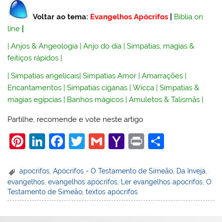
Voltar ao tema:
Evangelhos Apócrifos
|
Biblia on
line
|
|
Anjos & Angeologia
|
Anjo do dia
|
Simpatias, magias &
feitiços rápidos
|
|
Simpatias angelicais
|
Simpatias Amor
|
Amarrações
|
Encantamentos
|
Simpatias ciganas
|
Wicca
|
Simpatias &
magias egípcias
|
Banhos mágicos
|
Amuletos & Talismãs
|
Partilhe, recomende e vote neste artigo
Pi
Li
F
T
G
Y
Pr
S
nt
n
a
w
m
a
in
h
er
k
c
itt
ai
h
t
ar
apocrifos
,
Apócrifos - O Testamento de Simeão
,
Da Inveja
,
evangelhos
,
evangelhos apócrifos
,
Ler evangelhos apocrifos
,
O
e
e
e
er
l
o
e
Testamento de Simeão
,
textos apócrifos
st
dI
b
o
n
o
M