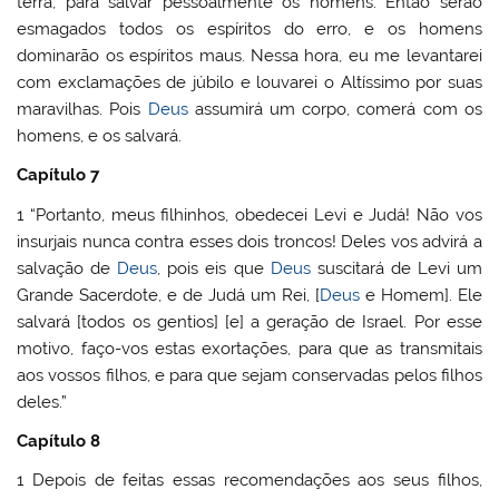
terra, para salvar pessoalmente os homens. Então serão
esmagados todos os espíritos do erro, e os homens
dominarão os espíritos maus. Nessa hora, eu me levantarei
com exclamações de júbilo e louvarei o Altíssimo por suas
maravilhas. Pois
Deus
assumirá um corpo, comerá com os
homens, e os salvará.
Capítulo 7
1 “Portanto, meus filhinhos, obedecei Levi e Judá! Não vos
insurjais nunca contra esses dois troncos! Deles vos advirá a
salvação de
Deus
, pois eis que
Deus
suscitará de Levi um
Grande Sacerdote, e de Judá um Rei, [
Deus
e Homem]. Ele
salvará [todos os gentios] [e] a geração de Israel. Por esse
motivo, faço-vos estas exortações, para que as transmitais
aos vossos filhos, e para que sejam conservadas pelos filhos
deles.”
Capítulo 8
1 Depois de feitas essas recomendações aos seus filhos,