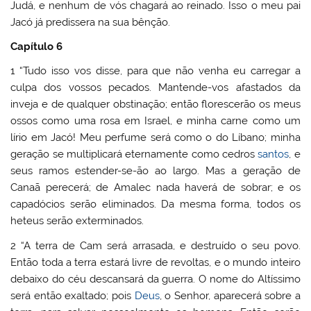
Judá, e nenhum de vós chagará ao reinado. Isso o meu pai
Jacó já predissera na sua bênção.
Capítulo 6
1 “Tudo isso vos disse, para que não venha eu carregar a
culpa dos vossos pecados. Mantende-vos afastados da
inveja e de qualquer obstinação; então florescerão os meus
ossos como uma rosa em Israel, e minha carne como um
lírio em Jacó! Meu perfume será como o do Líbano; minha
geração se multiplicará eternamente como cedros
santos
, e
seus ramos estender-se-ão ao largo. Mas a geração de
Canaã perecerá; de Amalec nada haverá de sobrar; e os
capadócios serão eliminados. Da mesma forma, todos os
heteus serão exterminados.
2 “A terra de Cam será arrasada, e destruído o seu povo.
Então toda a terra estará livre de revoltas, e o mundo inteiro
debaixo do céu descansará da guerra. O nome do Altíssimo
será então exaltado; pois
Deus
, o Senhor, aparecerá sobre a