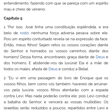
entendimento, fazendo com que se pareça com um espírito
mau e cheio de veneno.
Capítulo 5
1 “Por isso, José tinha uma constituição esplêndida, e era
belo de
rosto
; nenhuma força adversa pesava sobre ele.
Pois um espírito conturbado revela-se na expressão da face.
Então, meus filhos! Sejam retos os vossos corações diante
do Senhor e honrados os vossos caminhos diante dos
homens! Dessa forma, encontrareis graça diante de
Deus
e
dos homens. E abstende-vos da luxúria! Ela é a mãe de
todos os males; afasta de
Deus
e conduz a Belial.
2 “Eu vi em uma passagem do livro de Enoque que os
vossos filhos, bem como vós também, havereis de arruinar-
vos pela luxúria; vossos filhos atentarão com a espada
contra Levi. Mas nada poderão contra ele; pois Levi conduz
a batalha do Senhor, e vencerá as vossas multidões. Os
israelitas serão reduzidos a poucos, repartidos entre Levi e