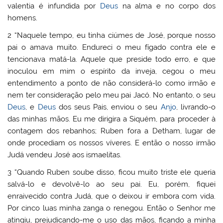
valentia é infundida por
Deus
na alma e no corpo dos
homens.
2 “Naquele tempo, eu tinha ciúmes de José, porque nosso
pai o amava muito. Endureci o meu fígado contra ele e
tencionava matá-la. Aquele que preside todo erro, e que
inoculou em mim o espírito da inveja, cegou o meu
entendimento a ponto de não considerá-lo como irmão e
nem ter consideração pelo meu pai Jacó. No entanto, o seu
Deus
, e
Deus
dos seus Pais, enviou o seu
Anjo
, livrando-o
das minhas mãos. Eu me dirigira a Siquém, para proceder à
contagem dos rebanhos; Ruben fora a Detham, lugar de
onde procediam os nossos víveres. E então o nosso irmão
Judá vendeu José aos ismaelitas.
3 “Quando Ruben soube disso, ficou muito triste ele queria
salvá-lo e devolvê-lo ao seu pai. Eu, porém, fiquei
enraivecido contra Judá, que o deixou ir embora com vida.
Por cinco luas minha zanga o renegou. Então o Senhor me
atingiu, prejudicando-me o uso das mãos, ficando a minha