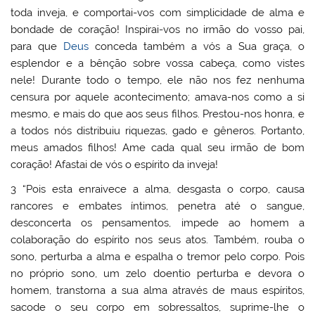
toda inveja, e comportai-vos com simplicidade de alma e
bondade de coração! Inspirai-vos no irmão do vosso pai,
para que
Deus
conceda também a vós a Sua graça, o
esplendor e a bênção sobre vossa cabeça, como vistes
nele! Durante todo o tempo, ele não nos fez nenhuma
censura por aquele acontecimento; amava-nos como a si
mesmo, e mais do que aos seus filhos. Prestou-nos honra, e
a todos nós distribuiu riquezas, gado e gêneros. Portanto,
meus amados filhos! Ame cada qual seu irmão de bom
coração! Afastai de vós o espírito da inveja!
3 “Pois esta enraivece a alma, desgasta o corpo, causa
rancores e embates íntimos, penetra até o sangue,
desconcerta os pensamentos, impede ao homem a
colaboração do espírito nos seus atos. Também, rouba o
sono, perturba a alma e espalha o tremor pelo corpo. Pois
no próprio sono, um zelo doentio perturba e devora o
homem, transtorna a sua alma através de maus espíritos,
sacode o seu corpo em sobressaltos, suprime-lhe o