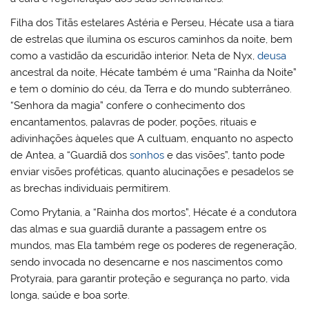
Filha dos Titãs estelares Astéria e Perseu, Hécate usa a tiara
de estrelas que ilumina os escuros caminhos da noite, bem
como a vastidão da escuridão interior. Neta de Nyx,
deusa
ancestral da noite, Hécate também é uma “Rainha da Noite”
e tem o domínio do céu, da Terra e do mundo subterrâneo.
“Senhora da magia” confere o conhecimento dos
encantamentos, palavras de poder, poções, rituais e
adivinhações àqueles que A cultuam, enquanto no aspecto
de Antea, a “Guardiã dos
sonhos
e das visões”, tanto pode
enviar visões proféticas, quanto alucinações e pesadelos se
as brechas individuais permitirem.
Como Prytania, a “Rainha dos mortos”, Hécate é a condutora
das almas e sua guardiã durante a passagem entre os
mundos, mas Ela também rege os poderes de regeneração,
sendo invocada no desencarne e nos nascimentos como
Protyraia, para garantir proteção e segurança no parto, vida
longa, saúde e boa sorte.