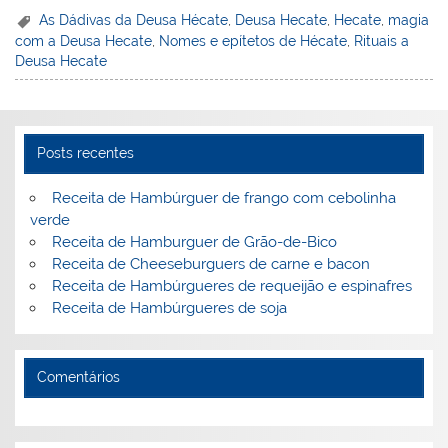
er
k
c
itt
ai
h
t
ar
As Dádivas da Deusa Hécate
,
Deusa Hecate
,
Hecate
,
magia
com a Deusa Hecate
,
Nomes e epítetos de Hécate
,
Rituais a
e
e
e
er
l
o
e
Deusa Hecate
st
dI
b
o
n
o
M
o
ai
Posts recentes
k
l
Receita de Hambúrguer de frango com cebolinha
verde
Receita de Hamburguer de Grão-de-Bico
Receita de Cheeseburguers de carne e bacon
Receita de Hambúrgueres de requeijão e espinafres
Receita de Hambúrgueres de soja
Comentários