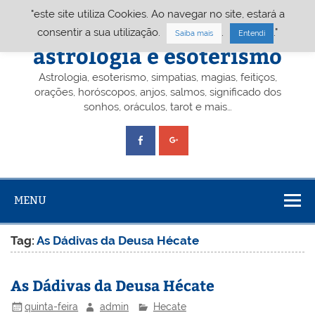
Skip
"este site utiliza Cookies. Ao navegar no site, estará a
to
content
Portal A&E – Portal
consentir a sua utilização.
.
."
Saiba mais
Entendi
astrologia e esoterismo
Astrologia, esoterismo, simpatias, magias, feitiços,
orações, horóscopos, anjos, salmos, significado dos
sonhos, oráculos, tarot e mais…
MENU
Tag:
As Dádivas da Deusa Hécate
As Dádivas da Deusa Hécate
quinta-feira
admin
Hecate