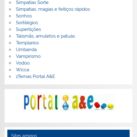
Simpatias Sorte
Simpatias, magias e feitiços rápidos
Sonhos
Sortilégios
Supertições
Talismãs, amuletos e patuás
Templarios
Umbanda
Vampirismo
Vodoo
Wicca
zTemas Portal A&E
Sites amigos