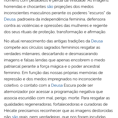
homens com pesadelos e perda da virilidade. As imagens
horrendas e chocantes
são
projeções dos medos
inconscientes masculinos perante os poderes “escuros” da
Deusa
, padroeira da independência feminina, defensora
contra as violências e opressões das mulheres e regente
dos seus rituais de proteção, transformação e afirmação.
No atual renascimento das antigas tradições da
Deusa
compete aos círculos sagrados femininos resgatar as
verdades milenares, descartando e desmascarando
imagens e falsas lendas que apenas encobrem o medo
patriarcal perante a força mágica e o poder ancestral
feminino. Em função das nossas próprias memórias de
repressão e dos medos impregnados no inconsciente
coletivo, o contato com a
Deusa
Escura pode ser
atemorizador por acessar a programação negativa que
associa escuridão com mal, perigo, morte. Para resgatar as
qualidades regeneradoras, fortalecedoras e curadoras de
Hécate precisamos reconhecer que as imagens destorcidas
não
são
reais, nem verdadeiras, que nos foram incutidas