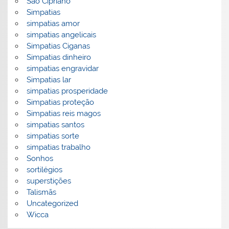
São Cipriano
Simpatias
simpatias amor
simpatias angelicais
Simpatias Ciganas
Simpatias dinheiro
simpatias engravidar
Simpatias lar
simpatias prosperidade
Simpatias proteção
Simpatias reis magos
simpatias santos
simpatias sorte
simpatias trabalho
Sonhos
sortilégios
superstições
Talismãs
Uncategorized
Wicca