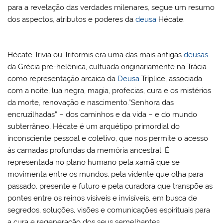
para a revelação das verdades milenares, segue um resumo
dos aspectos, atributos e poderes da
deusa
Hécate.
Hécate Trivia ou Triformis era uma das mais antigas
deusas
da Grécia pré-helênica, cultuada originariamente na Trácia
como representação arcaica da
Deusa
Tríplice, associada
com a noite, lua negra, magia, profecias, cura e os mistérios
da morte, renovação e nascimento.”Senhora das
encruzilhadas” – dos caminhos e da vida – e do mundo
subterrâneo, Hécate é um arquétipo primordial do
inconsciente pessoal e coletivo, que nos permite o acesso
às camadas profundas da memória ancestral. É
representada no plano humano pela xamã que se
movimenta entre os mundos, pela vidente que olha para
passado, presente e futuro e pela curadora que transpõe as
pontes entre os reinos visíveis e invisíveis, em busca de
segredos, soluções, visões e comunicações espirituais para
a cura e regeneração dos seus semelhantes.