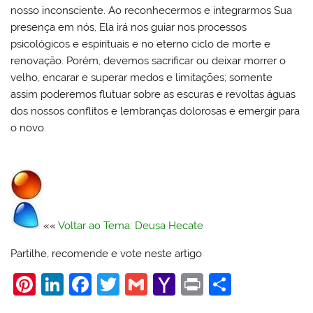
nosso inconsciente. Ao reconhecermos e integrarmos Sua
presença em nós, Ela irá nos guiar nos processos
psicológicos e espirituais e no eterno ciclo de morte e
renovação. Porém, devemos sacrificar ou deixar morrer o
velho, encarar e superar medos e limitações; somente
assim poderemos flutuar sobre as escuras e revoltas águas
dos nossos conflitos e lembranças dolorosas e emergir para
o novo.
««
Voltar ao Tema: Deusa Hecate
Partilhe, recomende e vote neste artigo
Pi
Li
F
T
G
Y
Pr
S
nt
n
a
w
m
a
in
h