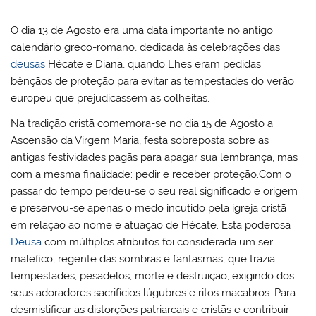
O dia 13 de Agosto era uma data importante no antigo
calendário greco-romano, dedicada às celebrações das
deusas
Hécate e Diana, quando Lhes eram pedidas
bênçãos de proteção para evitar as tempestades do verão
europeu que prejudicassem as colheitas.
Na tradição cristã comemora-se no dia 15 de Agosto a
Ascensão da Virgem Maria, festa sobreposta sobre as
antigas festividades pagãs para apagar sua lembrança, mas
com a mesma finalidade: pedir e receber proteção.Com o
passar do tempo perdeu-se o seu real significado e origem
e preservou-se apenas o medo incutido pela igreja cristã
em relação ao nome e atuação de Hécate. Esta poderosa
Deusa
com múltiplos atributos foi considerada um ser
maléfico, regente das sombras e fantasmas, que trazia
tempestades, pesadelos, morte e destruição, exigindo dos
seus adoradores sacrifícios lúgubres e ritos macabros. Para
desmistificar as distorções patriarcais e cristãs e contribuir