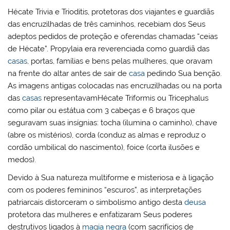
Hécate Trivia e Trioditis, protetoras dos viajantes e guardiãs
das encruzilhadas de três caminhos, recebiam dos Seus
adeptos pedidos de proteção e oferendas chamadas “ceias
de Hécate”. Propylaia era reverenciada como guardiã das
casas
, portas, famílias e bens pelas mulheres, que oravam
na frente do altar antes de sair de
casa
pedindo Sua benção.
As imagens antigas colocadas nas encruzilhadas ou na porta
das
casas
representavamHécate Triformis ou Tricephalus
como pilar ou estátua com 3 cabeças e 6 braços que
seguravam suas insígnias: tocha (ilumina o caminho), chave
(abre os mistérios), corda (conduz as almas e reproduz o
cordão umbilical do nascimento), foice (corta ilusões e
medos).
Devido à Sua natureza multiforme e misteriosa e à ligação
com os poderes femininos “escuros”, as interpretações
patriarcais distorceram o simbolismo antigo desta
deusa
protetora das mulheres e enfatizaram Seus poderes
destrutivos ligados à
magia negra
(com sacrifícios de