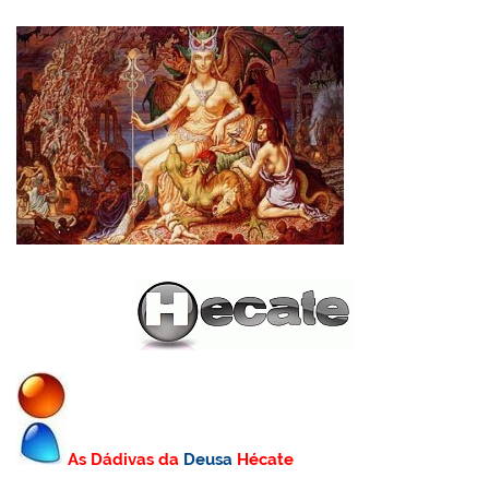
As Dádivas da
Deusa
Hécate