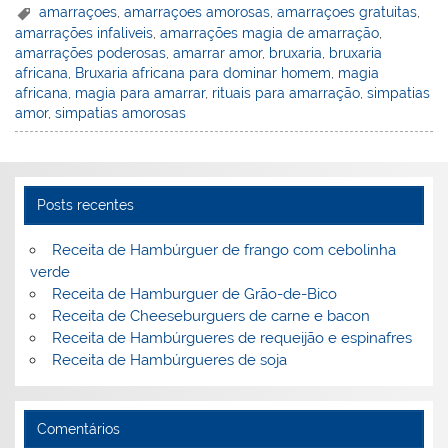
er
k
c
itt
ai
h
t
ar
amarraçoes
,
amarraçoes amorosas
,
amarraçoes gratuitas
,
amarrações infaliveis
,
amarrações magia de amarração
,
e
e
e
er
l
o
e
amarrações poderosas
,
amarrar amor
,
bruxaria
,
bruxaria
st
dI
b
o
africana
,
Bruxaria africana para dominar homem
,
magia
africana
,
magia para amarrar
,
rituais para amarração
,
simpatias
n
o
M
amor
,
simpatias amorosas
o
ai
k
l
Posts recentes
Receita de Hambúrguer de frango com cebolinha
verde
Receita de Hamburguer de Grão-de-Bico
Receita de Cheeseburguers de carne e bacon
Receita de Hambúrgueres de requeijão e espinafres
Receita de Hambúrgueres de soja
Comentários