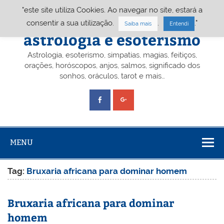
Skip
"este site utiliza Cookies. Ao navegar no site, estará a
to
content
Portal A&E – Portal
consentir a sua utilização.
.
."
Saiba mais
Entendi
astrologia e esoterismo
Astrologia, esoterismo, simpatias, magias, feitiços,
orações, horóscopos, anjos, salmos, significado dos
sonhos, oráculos, tarot e mais…
MENU
Tag:
Bruxaria africana para dominar homem
Bruxaria africana para dominar
homem