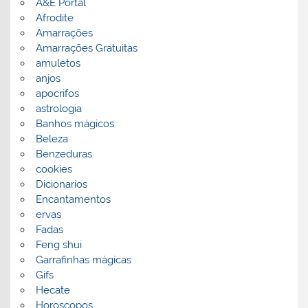
A&E Portal
Afrodite
Amarrações
Amarrações Gratuitas
amuletos
anjos
apocrifos
astrologia
Banhos mágicos
Beleza
Benzeduras
cookies
Dicionarios
Encantamentos
ervas
Fadas
Feng shui
Garrafinhas mágicas
Gifs
Hecate
Horoscopos