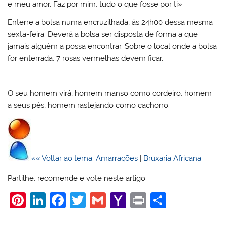
e meu amor. Faz por mim, tudo o que fosse por ti»
Enterre a bolsa numa encruzilhada, ás 24h00 dessa mesma
sexta-feira. Deverá a bolsa ser disposta de forma a que
jamais alguém a possa encontrar. Sobre o local onde a bolsa
for enterrada, 7 rosas vermelhas devem ficar.
O seu homem virá, homem manso como cordeiro, homem
a seus pés, homem rastejando como cachorro.
«« Voltar ao tema: Amarrações
|
Bruxaria Africana
Partilhe, recomende e vote neste artigo
Pi
Li
F
T
G
Y
Pr
S
nt
n
a
w
m
a
in
h