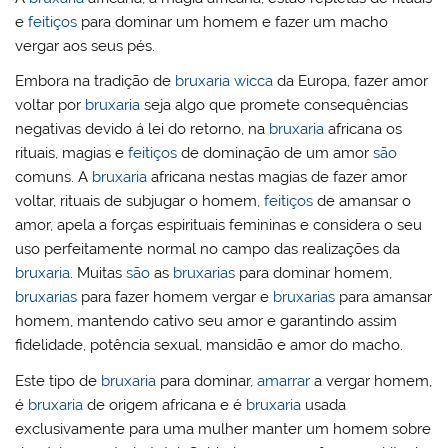
e
feitiços
para dominar um homem e fazer um macho
vergar aos seus pés.
Embora na tradição de
bruxaria
wicca
da Europa, fazer amor
voltar por
bruxaria
seja algo que promete consequências
negativas devido á lei do retorno, na
bruxaria
africana os
rituais, magias e
feitiços
de dominação de um amor
são
comuns. A
bruxaria
africana nestas magias de fazer amor
voltar, rituais de subjugar o homem,
feitiços
de amansar o
amor, apela a forças espirituais femininas e considera o seu
uso perfeitamente normal no campo das realizações da
bruxaria
. Muitas
são
as
bruxarias
para dominar homem,
bruxarias
para fazer homem vergar e
bruxarias
para amansar
homem, mantendo cativo seu amor e garantindo assim
fidelidade, potência sexual, mansidão e amor do macho.
Este tipo de
bruxaria
para dominar,
amarrar
a vergar homem,
é
bruxaria
de origem africana e é
bruxaria
usada
exclusivamente para uma mulher manter um homem sobre