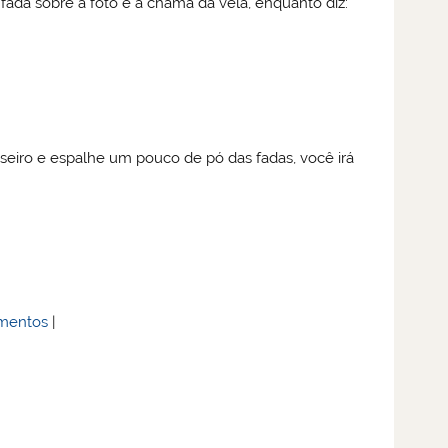
ada sobre a foto e a chama da vela, enquanto diz:
seiro e espalhe um pouco de pó das fadas, você irá
mentos
|