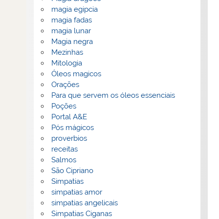
magia egipcia
magia fadas
magia lunar
Magia negra
Mezinhas
Mitologia
Óleos magicos
Orações
Para que servem os óleos essenciais
Poções
Portal A&E
Pós mágicos
proverbios
receitas
Salmos
São Cipriano
Simpatias
simpatias amor
simpatias angelicais
Simpatias Ciganas