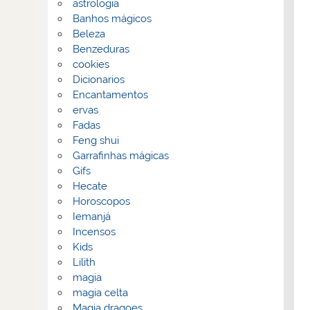
astrologia
Banhos mágicos
Beleza
Benzeduras
cookies
Dicionarios
Encantamentos
ervas
Fadas
Feng shui
Garrafinhas mágicas
Gifs
Hecate
Horoscopos
Iemanjá
Incensos
Kids
Lilith
magia
magia celta
Magia dragoes