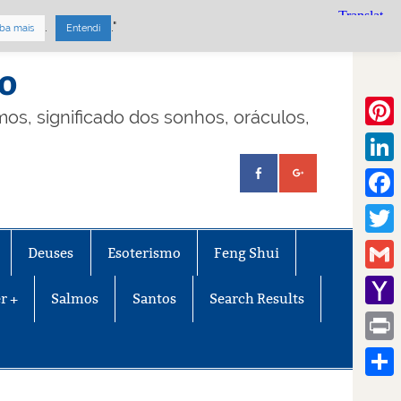
.
."
ba mais
Entendi
mo
lmos, significado dos sonhos, oráculos,
Pinte
Linke
Face
Twitt
Deuses
Esoterismo
Feng Shui
Gmail
r +
Salmos
Santos
Search Results
Yaho
Mail
Print
Share