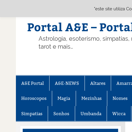
"este site utiliza 
Skip
to
content
Portal A&E – Porta
Astrologia, esoterismo, simpatias,
tarot e mais…
A&E Portal
A&E-NEWS
Altares
Amarr
Horoscopos
Magia
Mezinhas
Nomes
Simpatias
Sonhos
Umbanda
Wicca