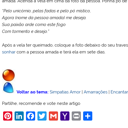
amada. Acenda a vela em cima da foto da pessoa. Ponha pó de f
“Pelo unicórnio, pelas fadas e pelo pó místico,
Agora (nome da pessoa amada) me deseja.
Sua paixão arde como este fogo
Com tormento e desejo.”
Após a vela ter queimado, coloque a foto debaixo do seu traves
sonhar
com a pessoa amada e terá ela em sete dias.
Voltar ao tema:
Simpatias Amor
|
Amarrações
|
Encanta
Partilhe, recomende e vote neste artigo
Pi
Li
F
T
G
Y
Pr
S
nt
n
a
w
m
a
in
h