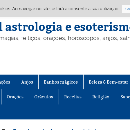
Cookies. Ao navegar no site, estará a consentir a sua utilização.
Sai
l astrologia e esoteris
 magias, feitiços, orações, horóscopos, anjos, sa
ações
Anjos
Banhos mágicos
Beleza & Bem-estar
Orações
Oráculos
Receitas
Religião
Sabe