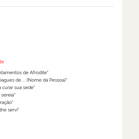
te
tamentos de Afrodite”
iagues de …. (Nome da Pessoa)”.
a curar sua sede”
 sereia”
oração”
lhe servi”