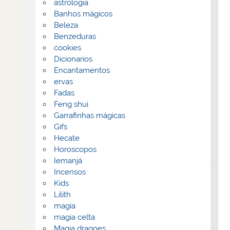
astrologia
Banhos mágicos
Beleza
Benzeduras
cookies
Dicionarios
Encantamentos
ervas
Fadas
Feng shui
Garrafinhas mágicas
Gifs
Hecate
Horoscopos
Iemanjá
Incensos
Kids
Lilith
magia
magia celta
Magia dragoes