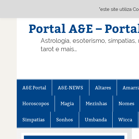
"este site utiliza 
Skip
to
content
Portal A&E – Porta
Astrologia, esoterismo, simpatias,
tarot e mais…
A&E Portal
A&E-NEWS
Altares
Amarr
Horoscopos
Magia
Mezinhas
Nomes
Simpatias
Sonhos
Umbanda
Wicca