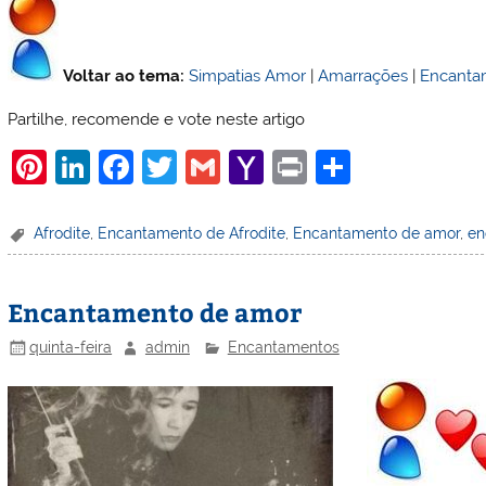
Voltar ao tema:
Simpatias Amor
|
Amarrações
|
Encanta
Partilhe, recomende e vote neste artigo
Pi
Li
F
T
G
Y
Pr
S
nt
n
a
w
m
a
in
h
er
k
c
itt
ai
h
t
ar
Afrodite
,
Encantamento de Afrodite
,
Encantamento de amor
,
en
e
e
e
er
l
o
e
st
dI
b
o
Encantamento de amor
n
o
M
quinta-feira
admin
Encantamentos
o
ai
k
l