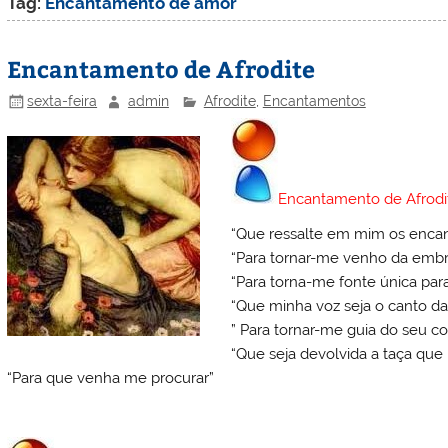
Tag:
Encantamento de amor
Encantamento de Afrodite
sexta-feira
admin
Afrodite
,
Encantamentos
Encantamento de Afrodi
“Que ressalte em mim os encan
“Para tornar-me venho da embr
“Para torna-me fonte única par
“Que minha voz seja o canto da
” Para tornar-me guia do seu c
“Que seja devolvida a taça que 
“Para que venha me procurar”