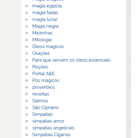
magia egipcia
magia fadas
magia lunar
Magia negra
Mezinhas
Mitologia
Óleos magicos
Orações
Para que servem os óleos essenciais
Poções
Portal A&E
Pós mágicos
proverbios
receitas
Salmos
São Cipriano
Simpatias
simpatias amor
simpatias angelicais
Simpatias Ciganas