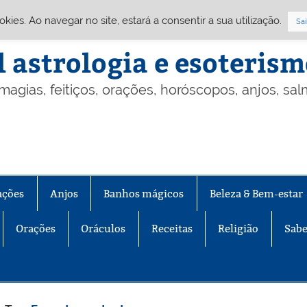
Cookies. Ao navegar no site, estará a consentir a sua utilização.
Sai
l astrologia e esoteris
 magias, feitiços, orações, horóscopos, anjos, sa
ações
Anjos
Banhos mágicos
Beleza & Bem-estar
Orações
Oráculos
Receitas
Religião
Sabe