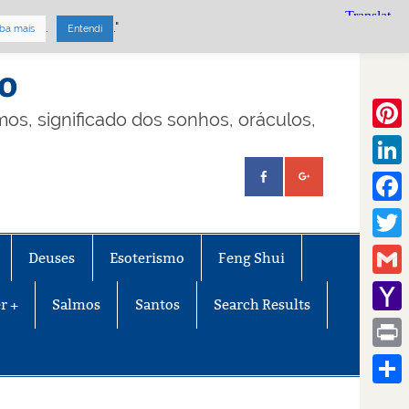
.
."
ba mais
Entendi
mo
lmos, significado dos sonhos, oráculos,
Pinte
Linke
Face
Twitt
Deuses
Esoterismo
Feng Shui
Gmail
r +
Salmos
Santos
Search Results
Yaho
Mail
Print
Share