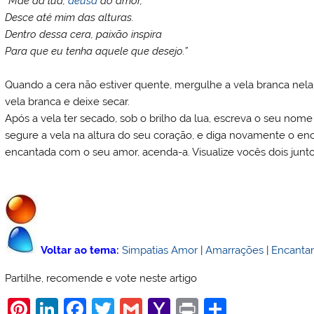
“Mãe da lua,
deusa
do amor,
Desce até mim das alturas.
Dentro dessa cera, paixão inspira
Para que eu tenha aquele que desejo.”
Quando a cera não estiver quente, mergulhe a vela branca nela,
vela branca e deixe secar.
Após a vela ter secado, sob o brilho da lua, escreva o seu no
segure a vela na altura do seu coração, e diga novamente o en
encantada com o seu amor, acenda-a. Visualize vocês dois juntos
Voltar ao tema:
Simpatias Amor
|
Amarrações
|
Encanta
Partilhe, recomende e vote neste artigo
Pi
Li
F
T
G
Y
Pr
S