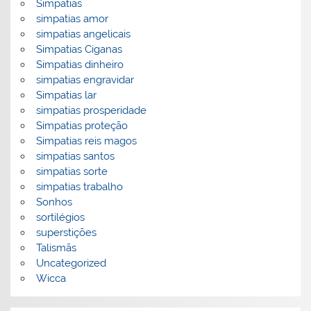
Simpatias
simpatias amor
simpatias angelicais
Simpatias Ciganas
Simpatias dinheiro
simpatias engravidar
Simpatias lar
simpatias prosperidade
Simpatias proteção
Simpatias reis magos
simpatias santos
simpatias sorte
simpatias trabalho
Sonhos
sortilégios
superstições
Talismãs
Uncategorized
Wicca