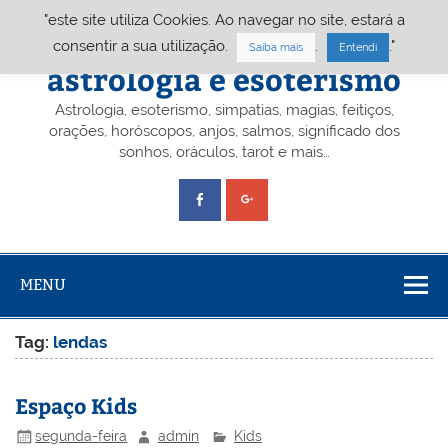
Skip
"este site utiliza Cookies. Ao navegar no site, estará a
to
content
Portal A&E – Portal
consentir a sua utilização.
.
."
Saiba mais
Entendi
astrologia e esoterismo
Astrologia, esoterismo, simpatias, magias, feitiços,
orações, horóscopos, anjos, salmos, significado dos
sonhos, oráculos, tarot e mais…
MENU
Tag:
lendas
Espaço Kids
segunda-feira
admin
Kids