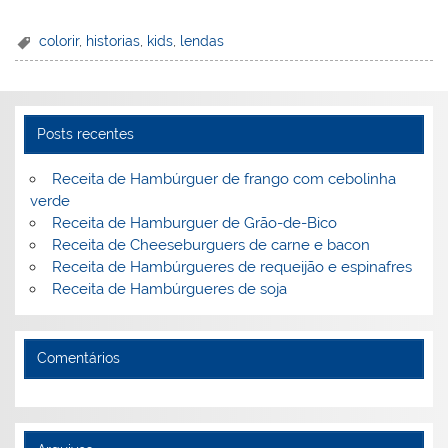
nt
n
a
w
m
a
in
h
er
k
c
itt
ai
h
t
ar
colorir
,
historias
,
kids
,
lendas
e
e
e
er
l
o
e
st
dI
b
o
n
o
M
Posts recentes
o
ai
Receita de Hambúrguer de frango com cebolinha
k
l
verde
Receita de Hamburguer de Grão-de-Bico
Receita de Cheeseburguers de carne e bacon
Receita de Hambúrgueres de requeijão e espinafres
Receita de Hambúrgueres de soja
Comentários