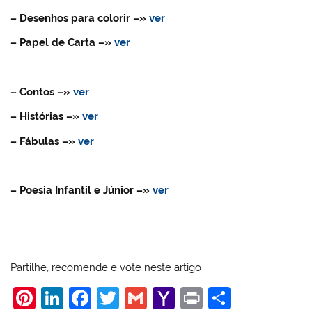
– Desenhos para colorir –»
ver
– Papel de Carta –»
ver
– Contos –»
ver
– Histórias –»
ver
– Fábulas –»
ver
– Poesia Infantil e Júnior –»
ver
Partilhe, recomende e vote neste artigo
Pi
Li
F
T
G
Y
Pr
S