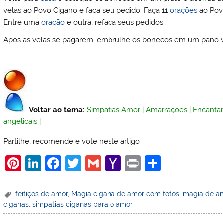
velas ao Povo Cigano e faça seu pedido. Faça 11
orações
ao Povo
Entre uma
oração
e outra, refaça seus pedidos.
Após as velas se pagarem, embrulhe os bonecos em um pano v
Voltar ao tema:
Simpatias Amor
|
Amarrações
|
Encanta
angelicais
|
Partilhe, recomende e vote neste artigo
Pi
Li
F
T
G
Y
Pr
S
nt
n
a
w
m
a
in
h
er
k
c
itt
ai
h
t
ar
feitiços de amor
,
Magia cigana de amor com fotos
,
magia de a
ciganas
,
simpatias ciganas para o amor
e
e
e
er
l
o
e