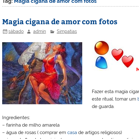
Tag:
Magia cigana de amor com fotos
Magia cigana de amor com fotos
sábado
admin
Simpatias
M
Fazer esta magia ciga
este ritual, tomar um
de guarda.
Ingredientes:
– farinha de milho amarela
– água de rosas ( comprar em
casa
de artigos religiosos)