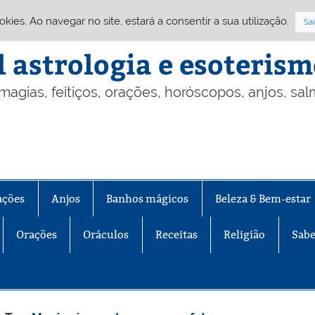
Cookies. Ao navegar no site, estará a consentir a sua utilização.
Sai
l astrologia e esoteris
 magias, feitiços, orações, horóscopos, anjos, sa
ações
Anjos
Banhos mágicos
Beleza & Bem-estar
Orações
Oráculos
Receitas
Religião
Sabe