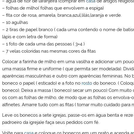
– água de flor de laranjeira (comprar em
casa
de artigos religios
– folhas de milho( folhas que envolvem a espiga)
– fita cor de rosa, amarela, branca,azul,lilás,laranja e verde.
– 10 agulhas
– 2 tiras de papel branco ( cada uma contendo o nome de batis
lápis e com letra de forma)
– 1 foto de cada uma das pessoas ( 3×4 )
– 7 velas coloridas nas mesmas cores da fitas
Colocar a farinha de milho em uma vasilha e adicionar um pou
uma massa firme e uniforme ( que permita ser modelada). Div
aparências masculinhas e outro com aparências femininas. No 
boneco o papel ( esticado) e a foto no
rosto
do boneco. ( Coloqu
boneco). Deixa a massa ( boneco) secar um pouco) Com muito c
os com as folhas de milho, de modo que as folhas os envolva-os
alfinetes. Amarre tudo com as fitas ( tomar muito cuidado para 
Leve os bonecos a sete igrejas, passe-os em água benta e reze
padroeiro da igreja)e faça seus pedidos com fé.
Volte para
casa
e coloque os bonecos em um prato e acenda as 