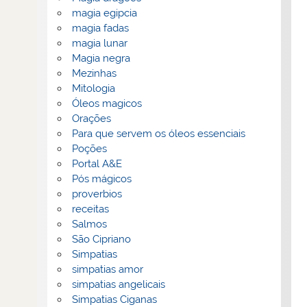
magia egipcia
magia fadas
magia lunar
Magia negra
Mezinhas
Mitologia
Óleos magicos
Orações
Para que servem os óleos essenciais
Poções
Portal A&E
Pós mágicos
proverbios
receitas
Salmos
São Cipriano
Simpatias
simpatias amor
simpatias angelicais
Simpatias Ciganas