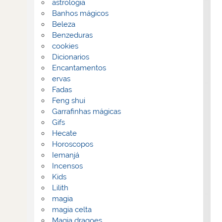
astrologia
Banhos mágicos
Beleza
Benzeduras
cookies
Dicionarios
Encantamentos
ervas
Fadas
Feng shui
Garrafinhas mágicas
Gifs
Hecate
Horoscopos
Iemanjá
Incensos
Kids
Lilith
magia
magia celta
Magia dragoes