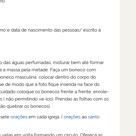
os)
mo e data de nascimento das pessoas/ escrito à
co das águas perfumadas, misturar bem até formar
ida a massa pela metade. Faça um boneco com
boneco masculina. colocar dentro do corpo do
e de modo que a foto fique inserida na face do
uidado coloque os bonecos frente a frente, enrole-
 ( não permitindo ve-los). Prendas as folhas com os
não quebrar os bonecos).
 sete
orações
em cada igreja. (
orações
ao
santo
velas em volta formando um círculo. Ofereça as