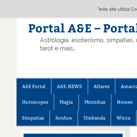
"este site utiliza 
Skip
to
content
Portal A&E – Porta
Astrologia, esoterismo, simpatias,
tarot e mais…
A&E Portal
A&E-NEWS
Altares
Amarr
Horoscopos
Magia
Mezinhas
Nomes
Simpatias
Sonhos
Umbanda
Wicca