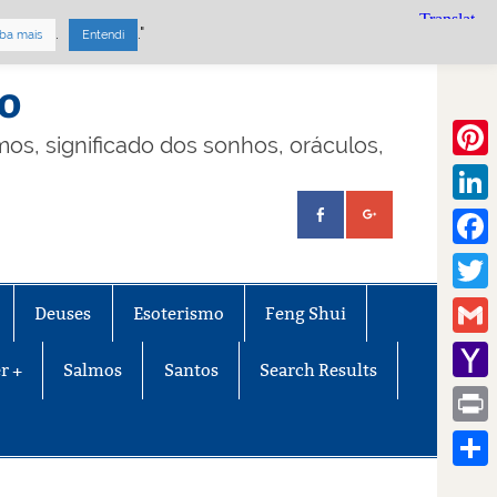
.
."
ba mais
Entendi
mo
lmos, significado dos sonhos, oráculos,
Pinte
Linke
Face
Twitt
Deuses
Esoterismo
Feng Shui
Gmail
r +
Salmos
Santos
Search Results
Yaho
Mail
Print
Share