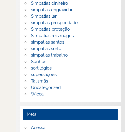
Simpatias dinheiro
simpatias engravidar
Simpatias lar
simpatias prosperidade
Simpatias proteção
Simpatias reis magos
simpatias santos
simpatias sorte
simpatias trabalho
Sonhos
sortilégios
superstições
Talismãs
Uncategorized
Wicca
Meta
Acessar