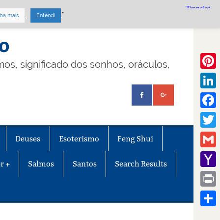
.
."
ba mais
Entendi
mo
lmos, significado dos sonhos, oráculos,
Pinte
Linke
Face
Twitt
Deuses
Esoterismo
Feng Shui
Gmail
r +
Salmos
Santos
Search Results
Yaho
Mail
Print
Share