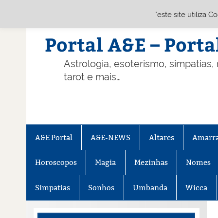
"este site utiliza 
Skip
to
content
Portal A&E – Porta
Astrologia, esoterismo, simpatias,
tarot e mais…
A&E Portal
A&E-NEWS
Altares
Amarr
Horoscopos
Magia
Mezinhas
Nomes
Simpatias
Sonhos
Umbanda
Wicca