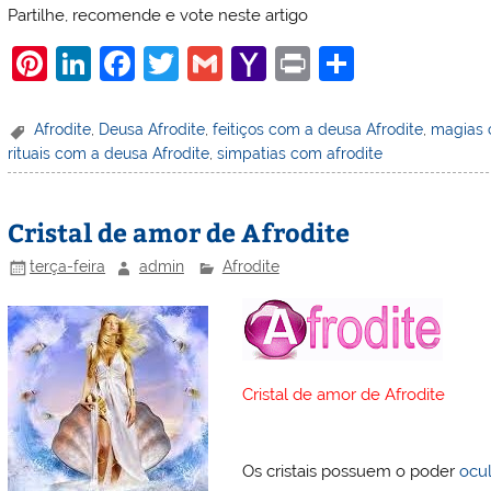
Partilhe, recomende e vote neste artigo
Pi
Li
F
T
G
Y
Pr
S
nt
n
a
w
m
a
in
h
er
k
c
itt
ai
h
t
ar
Afrodite
,
Deusa Afrodite
,
feitiços com a deusa Afrodite
,
magias 
rituais com a deusa Afrodite
,
simpatias com afrodite
e
e
e
er
l
o
e
st
dI
b
o
Cristal de amor de Afrodite
n
o
M
o
ai
terça-feira
admin
Afrodite
k
l
Cristal de amor de Afrodite
Os cristais possuem o poder
ocul