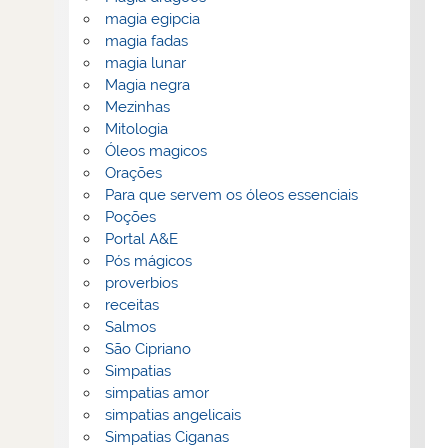
magia egipcia
magia fadas
magia lunar
Magia negra
Mezinhas
Mitologia
Óleos magicos
Orações
Para que servem os óleos essenciais
Poções
Portal A&E
Pós mágicos
proverbios
receitas
Salmos
São Cipriano
Simpatias
simpatias amor
simpatias angelicais
Simpatias Ciganas