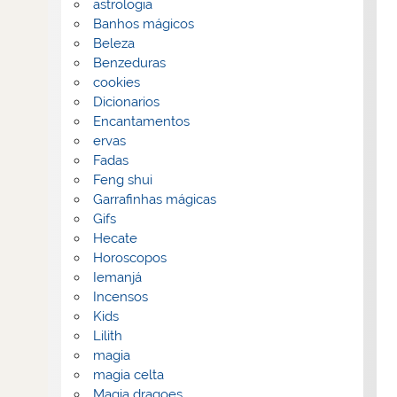
astrologia
Banhos mágicos
Beleza
Benzeduras
cookies
Dicionarios
Encantamentos
ervas
Fadas
Feng shui
Garrafinhas mágicas
Gifs
Hecate
Horoscopos
Iemanjá
Incensos
Kids
Lilith
magia
magia celta
Magia dragoes