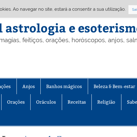
Cookies. Ao navegar no site, estará a consentir a sua utilização.
Sai
l astrologia e esoteris
 magias, feitiços, orações, horóscopos, anjos, sa
ações
Anjos
Banhos mágicos
Beleza & Bem-estar
Orações
Oráculos
Receitas
Religião
Sabe