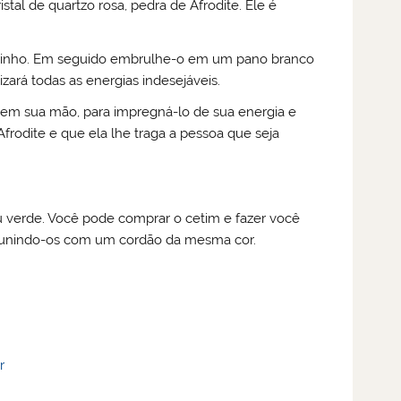
stal de quartzo rosa, pedra de Afrodite. Ele é
arinho. Em seguido embrulhe-o em um pano branco
izará todas as energias indesejáveis.
 em sua mão, para impregná-lo de sua energia e
frodite e que ela lhe traga a pessoa que seja
u verde. Você pode comprar o cetim e fazer você
o unindo-os com um cordão da mesma cor.
r