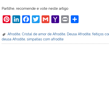
Partilhe, recomende e vote neste artigo
Pi
Li
F
T
G
Y
Pr
S
nt
n
a
w
m
a
in
h
er
k
c
itt
ai
h
t
ar
Afrodite
,
Cristal de amor de Afrodite
,
Deusa Afrodite
,
feitiços c
deusa Afrodite
,
simpatias com afrodite
e
e
e
er
l
o
e
st
dI
b
o
n
o
M
o
ai
k
l