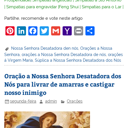
Prosperidade
|
Simpatias angelicais
|
Simpatias a Sto Antonio
|
Simpatias para engravidar
|
Feng Shui
|
Simpatias para o Lar
|
Partilhe, recomende e vote neste artigo
Pi
Li
F
T
G
Y
Pr
S
nt
n
a
w
m
a
in
h
er
k
c
itt
ai
h
t
ar
Nossa Senhora Desatadora den nós
,
Orações a Nossa
Senhora
,
orações a Nossa Senhora Desatadora de nós
,
orações
e
e
e
er
l
o
e
á Virgem Maria
,
Súplica a Nossa Senhora Desatadora dos Nós
st
dI
b
o
n
o
M
Oração a Nossa Senhora Desatadora dos
Nós para livrar de amarras e castigar
o
ai
nosso inimigo
k
l
segunda-feira
admin
Orações