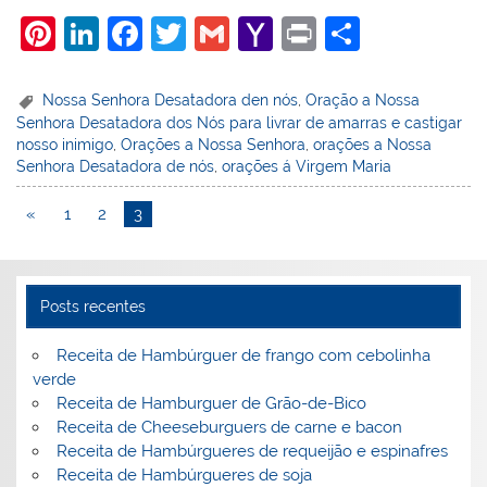
Pi
Li
F
T
G
Y
Pr
S
nt
n
a
w
m
a
in
h
er
k
c
itt
ai
h
t
ar
Nossa Senhora Desatadora den nós
,
Oração a Nossa
Senhora Desatadora dos Nós para livrar de amarras e castigar
e
e
e
er
l
o
e
nosso inimigo
,
Orações a Nossa Senhora
,
orações a Nossa
st
dI
b
o
Senhora Desatadora de nós
,
orações á Virgem Maria
n
o
M
«
1
2
3
o
ai
k
l
Posts recentes
Receita de Hambúrguer de frango com cebolinha
verde
Receita de Hamburguer de Grão-de-Bico
Receita de Cheeseburguers de carne e bacon
Receita de Hambúrgueres de requeijão e espinafres
Receita de Hambúrgueres de soja