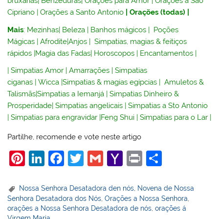
bruxarias
|
Benzeduras
|
Orações para Amor
|
Orações a São
Cipriano
|
Orações a Santo Antonio
|
Orações (todas)
|
Mais
:
Mezinhas
|
Beleza
|
Banhos mágicos
|
Poções
Mágicas
|
Afrodite
|
Anjos
|
Simpatias, magias & feitiços
rápidos
|
Magia das Fadas
|
Horoscopos
|
Encantamentos
|
|
Simpatias Amor
|
Amarrações
|
Simpatias
ciganas
|
Wicca
|
Simpatias & magias egípcias
|
Amuletos &
Talismãs
|
Simpatias a Iemanjá
|
Simpatias Dinheiro &
Prosperidade
|
Simpatias angelicais
|
Simpatias a Sto Antonio
|
Simpatias para engravidar
|
Feng Shui
|
Simpatias para o Lar
|
Partilhe, recomende e vote neste artigo
Pi
Li
F
T
G
Y
Pr
S
nt
n
a
w
m
a
in
h
er
k
c
itt
ai
h
t
ar
Nossa Senhora Desatadora den nós
,
Novena de Nossa
Senhora Desatadora dos Nós
,
Orações a Nossa Senhora
,
e
e
e
er
l
o
e
orações a Nossa Senhora Desatadora de nós
,
orações á
Virgem Maria