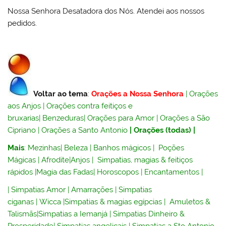
Nossa Senhora Desatadora dos Nós. Atendei aos nossos
pedidos.
Voltar ao tema
:
Orações a Nossa Senhora
|
Orações
aos Anjos
|
Orações contra feitiços e
bruxarias
|
Benzeduras
|
Orações para Amor
|
Orações a São
Cipriano
|
Orações a Santo Antonio
|
Orações (todas)
|
Mais
:
Mezinhas
|
Beleza
|
Banhos mágicos
|
Poções
Mágicas
|
Afrodite
|
Anjos
|
Simpatias, magias & feitiços
rápidos
|
Magia das Fadas
|
Horoscopos
|
Encantamentos
|
|
Simpatias Amor
|
Amarrações
|
Simpatias
ciganas
|
Wicca
|
Simpatias & magias egípcias
|
Amuletos &
Talismãs
|
Simpatias a Iemanjá
|
Simpatias Dinheiro &