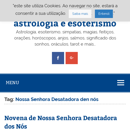
Skip
"este site utiliza Cookies. Ao navegar no site, estará a
to
content
Portal A&E – Portal
consentir a sua utilização.
.
."
Saiba mais
Entendi
astrologia e esoterismo
Astrologia, esoterismo, simpatias, magias, feitiços,
orações, horóscopos, anjos, salmos, significado dos
sonhos, oráculos, tarot e mais…
MENU
Tag:
Nossa Senhora Desatadora den nós
Novena de Nossa Senhora Desatadora
dos Nós