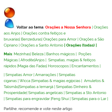
Voltar ao tema
:
Orações a Nossa Senhora
|
Orações
aos Anjos
|
Orações contra feitiços e
bruxarias
|
Benzeduras
|
Orações para Amor
|
Orações a São
Cipriano
|
Orações a Santo Antonio
|
Orações (todas)
|
Mais
:
Mezinhas
|
Beleza
|
Banhos mágicos
|
Poções
Mágicas
|
Afrodite
|
Anjos
|
Simpatias, magias & feitiços
rápidos
|
Magia das Fadas
|
Horoscopos
|
Encantamentos
|
|
Simpatias Amor
|
Amarrações
|
Simpatias
ciganas
|
Wicca
|
Simpatias & magias egípcias
|
Amuletos &
Talismãs
|
Simpatias a Iemanjá
|
Simpatias Dinheiro &
Prosperidade
|
Simpatias angelicais
|
Simpatias a Sto Antonio
|
Simpatias para engravidar
|
Feng Shui
|
Simpatias para o Lar
|
Partilhe, recomende e vote neste artigo