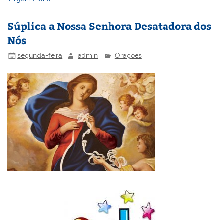
st
dI
b
o
n
o
M
Súplica a Nossa Senhora Desatadora dos
o
ai
Nós
k
l
segunda-feira
admin
Orações