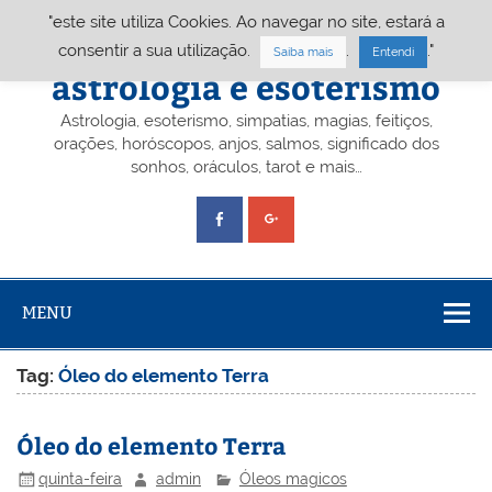
Skip
"este site utiliza Cookies. Ao navegar no site, estará a
to
content
Portal A&E – Portal
consentir a sua utilização.
.
."
Saiba mais
Entendi
astrologia e esoterismo
Astrologia, esoterismo, simpatias, magias, feitiços,
orações, horóscopos, anjos, salmos, significado dos
sonhos, oráculos, tarot e mais…
MENU
Tag:
Óleo do elemento Terra
Óleo do elemento Terra
quinta-feira
admin
Óleos magicos