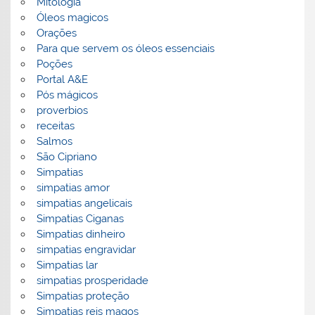
Mitologia
Óleos magicos
Orações
Para que servem os óleos essenciais
Poções
Portal A&E
Pós mágicos
proverbios
receitas
Salmos
São Cipriano
Simpatias
simpatias amor
simpatias angelicais
Simpatias Ciganas
Simpatias dinheiro
simpatias engravidar
Simpatias lar
simpatias prosperidade
Simpatias proteção
Simpatias reis magos