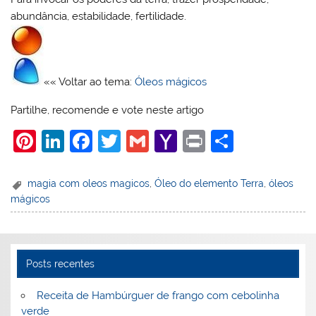
abundância, estabilidade, fertilidade.
«« Voltar ao tema:
Óleos mágicos
Partilhe, recomende e vote neste artigo
Pi
Li
F
T
G
Y
Pr
S
nt
n
a
w
m
a
in
h
er
k
c
itt
ai
h
t
ar
magia com oleos magicos
,
Óleo do elemento Terra
,
óleos
mágicos
e
e
e
er
l
o
e
st
dI
b
o
n
o
M
Posts recentes
o
ai
k
l
Receita de Hambúrguer de frango com cebolinha
verde