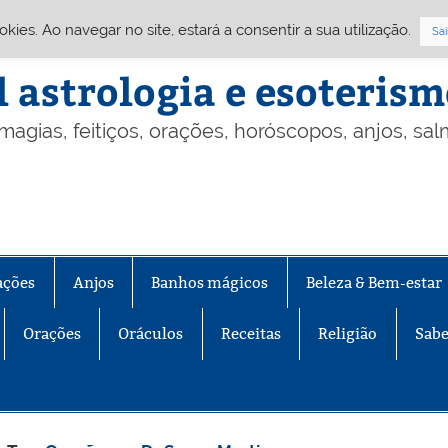
Cookies. Ao navegar no site, estará a consentir a sua utilização.
Sai
l astrologia e esoteris
 magias, feitiços, orações, horóscopos, anjos, sa
ações
Anjos
Banhos mágicos
Beleza & Bem-estar
Orações
Oráculos
Receitas
Religião
Sabe