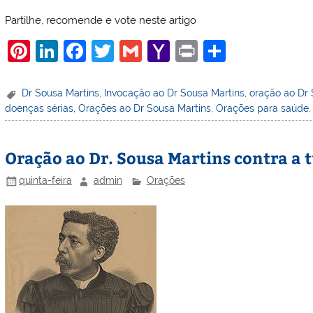
Partilhe, recomende e vote neste artigo
Pi
Li
F
T
G
Y
Pr
S
nt
n
a
w
m
a
in
h
er
k
c
itt
ai
h
t
ar
Dr Sousa Martins
,
Invocação ao Dr Sousa Martins
,
oração ao Dr 
doenças sérias
,
Orações ao Dr Sousa Martins
,
Orações para saúde
e
e
e
er
l
o
e
st
dI
b
o
Oração ao Dr. Sousa Martins contra a 
n
o
M
o
ai
quinta-feira
admin
Orações
k
l