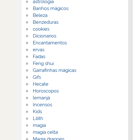
astrologia
Banhos mágicos
Beleza
Benzeduras
cookies
Dicionarios
Encantamentos
ervas
Fadas
Feng shui
Garrafinhas mágicas
Gifs
Hecate
Horoscopos
Iemanjá
Incensos
Kids
Lilith
magia
magia celta
Magia dragoes